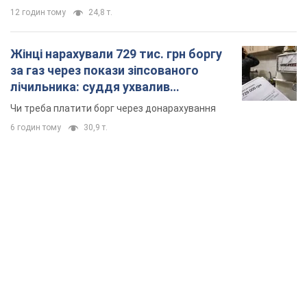
12 годин тому
24,8 т.
Жінці нарахували 729 тис. грн боргу
за газ через покази зіпсованого
лічильника: суддя ухвалив
неочікуване рішення
Чи треба платити борг через донарахування
6 годин тому
30,9 т.