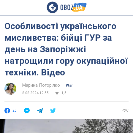
Особливості українського
мисливства: бійці ГУР за
день на Запоріжжі
натрощили гору окупаційної
техніки. Відео
Марина Погорілко
War
8.08.2024 12:55
1,5 т.
25
РУС