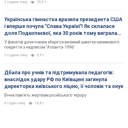
3 години тому
39,9 т.
Українська гімнастка вразила президента США
і вперше почула "Слава Україні"! Як склалася
доля Подкопаєвої, яка 30 років тому виграла
"золото" Олімпіади
У фанатів донеччанки зберігся великий шматок килимового
покриття з надписом "Атланта-1996"
3 години тому
9,9 т.
Дбала про учнів та підтримувала педагогів:
внаслідок удару РФ по Київщині загинула
директорка київського ліцею, її чоловік та онук
Вічна пам'ять жертвам російського терору
8 годин тому
18,8 т.