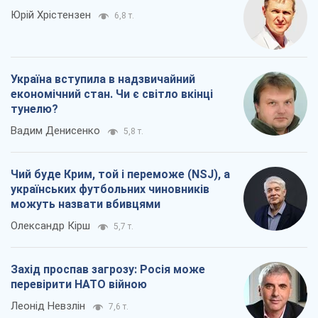
Юрій Хрістензен
6,8 т.
Україна вступила в надзвичайний
економічний стан. Чи є світло вкінці
тунелю?
Вадим Денисенко
5,8 т.
Чий буде Крим, той і переможе (NSJ), а
українських футбольних чиновників
можуть назвати вбивцями
Олександр Кірш
5,7 т.
Захід проспав загрозу: Росія може
перевірити НАТО війною
Леонід Невзлін
7,6 т.