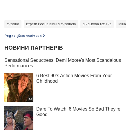
Україна
Втрати Росії в війні з Україною
військова техніка
Мініст
Редакційна політика