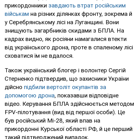
прикордонники
завдають втрат російським
військам
на різних ділянках фронту, зокрема й
у Серебрянському лісі на Луганщині. Вони
знищують загарбників скидами з БПЛА. На
кадрах видно, як росіяни намагалися втекти
від українського дрона, проте в спаленому лісі
сховатися їм не вдалося.
Також український блогер і волонтер Сергій
Стерненко підтвердив, що захисники України
дійсно
підбили вертоліт окупантів за
допомогою дрона
, показавши відповідне
відео. Керування БПЛА здійснюється методом
FPV-пілотування (вид від першої особи). Це
був російський Мі-28, який впав на
прикордонні Курської області РФ, й це перший
такий підтверджений випадок.