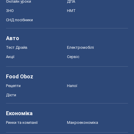
Онлайн уроки
ДПА
ЗНО
НМТ
СНД посібники
Авто
Тест Драйв
Електромобілі
Акції
Сервіс
Food Oboz
Рецепти
Напої
Дієти
Економіка
Ринки та компанії
Макроекономіка