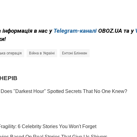
 інформація в нас у
Telegram-каналі
OBOZ.UA та у
ки!
ька операція
Війна в Україні
Ентоні Блінкен