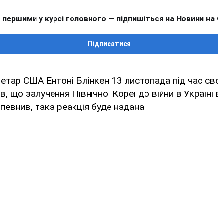
 першими у курсі головного — підпишіться на Новини на
Підписатися
тар США Ентоні Блінкен 13 листопада під час сво
, що залучення Північної Кореї до війни в Україні 
запевнив, така реакція буде надана.