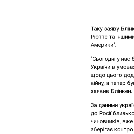
Таку заяву Блін
Рютте та іншими
Америки".
"Сьогодні у нас
України в умовах
щодо цього дода
війну, а тепер б
заявив Блінкен.
За даними украї
до Росії близько
чиновників, вже 
зберігає контро