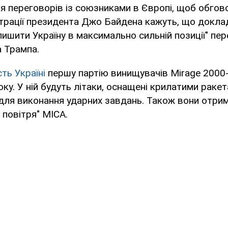
 переговорів із союзниками в Європі, щоб обгов
страції президента Джо Байдена кажуть, що докла
лишити Україну в максимально сильній позиції" пе
 Трампа.
ть Україні
першу партію винищувачів Mirage 2000
оку. У ній будуть літаки, оснащені крилатими раке
ля виконання ударних завдань. Також вони отри
 повітря" MICA.