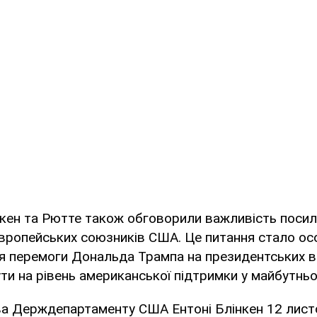
нкен та Рютте також обговорили важливість посил
європейських союзників США. Це питання стало о
ля перемоги Дональда Трампа на президентських в
и на рівень американської підтримки у майбутньо
ва Держдепартаменту США Ентоні Блінкен 12 лис