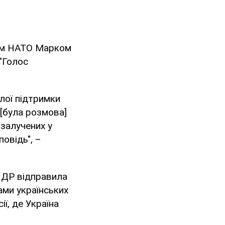
рем НАТО Марком
"Голос
лої підтримки
 [була розмова]
залучених у
повідь", –
КНДР відправила
вами українських
ії, де Україна