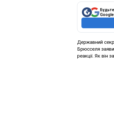
Будьте
Google
Державний секре
Брюсселя заявив
реакції. Як він 