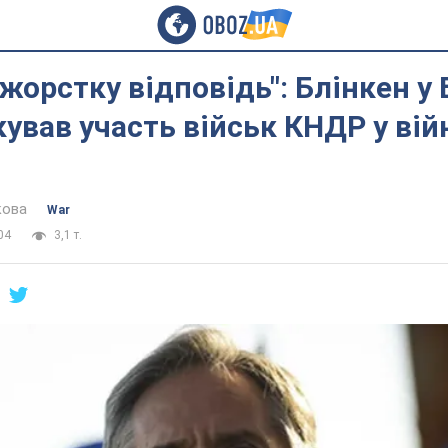
жорстку відповідь": Блінкен у
ував участь військ КНДР у вій
кова
War
04
3,1 т.