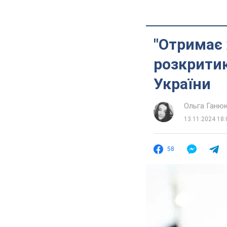
"Отримає 
розкритик
України
Ольга Ганю
13.11.2024 18:
58