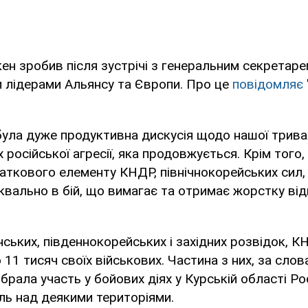
кен зробив після зустрічі з генеральним секрета
 лідерами Альянсу та Європи. Про це
повідомляє
 була дуже продуктивна дискусія щодо нашої трива
 російської агресії, яка продовжується. Крім того,
ткового елементу КНДР, північнокорейських сил, 
уквально в бій, що вимагає та отримає жорстку від
нських, південнокорейських і західних розвідок, 
 11 тисяч своїх військових. Частина з них, за сло
брала участь у бойових діях у Курській області Рос
ль над деякими територіями.