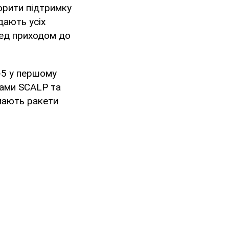
орити підтримку
дають усіх
ред приходом до
-5 у першому
тами SCALP та
мають ракети