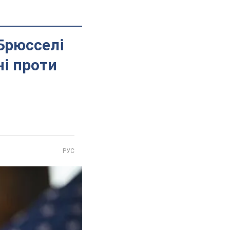
 Брюсселі
ні проти
РУС