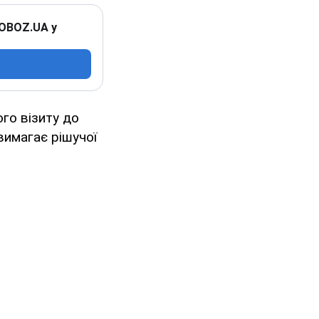
 OBOZ.UA у
го візиту до
вимагає рішучої