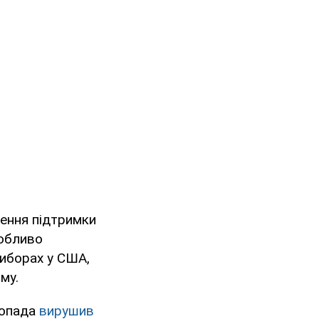
ення підтримки
собливо
иборах у США,
му.
топада
вирушив