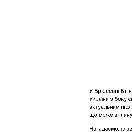
У Брюсселі Блі
України з боку 
актуальним піс
що може вплинут
Нагадаємо, гла