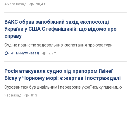
4 часа назад
90,4 т.
ВАКС обрав запобіжний захід експосолці
України у США Стефанішиній: що відомо про
справу
Суд не повністю задовольнив клопотання прокуратури
41 минуту назад
2,9 т.
Росія атакувала судно під прапором Гвінеї-
Бісау у Чорному морі: є жертва і постраждалі
Суховантаж був цивільним і перевозив українську пшеницю
час назад
813