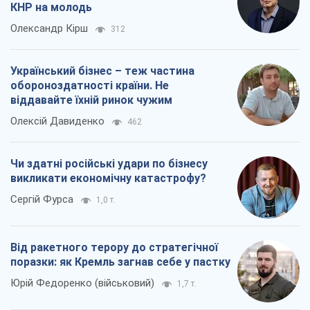
КНР на молодь
Олександр Кірш
312
Український бізнес – теж частина
обороноздатності країни. Не
віддавайте їхній ринок чужим
Олексій Давиденко
462
Чи здатні російські удари по бізнесу
викликати економічну катастрофу?
Сергій Фурса
1,0 т.
Від ракетного терору до стратегічної
поразки: як Кремль загнав себе у пастку
Юрій Федоренко (військовий)
1,7 т.