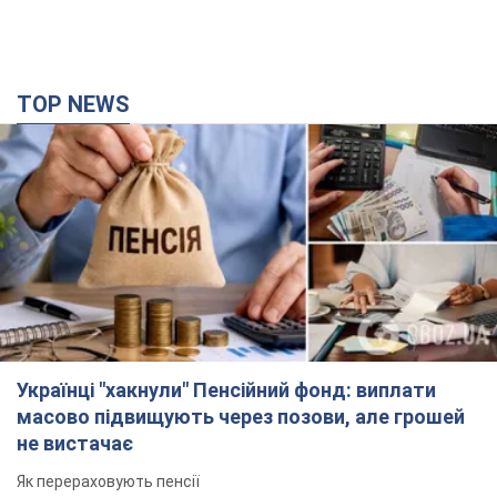
TOP NEWS
Українці "хакнули" Пенсійний фонд: виплати
масово підвищують через позови, але грошей
не вистачає
Як перераховують пенсії