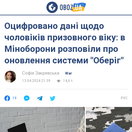
Оцифровано дані щодо
чоловіків призовного віку: в
Міноборони розповіли про
оновлення системи "Оберіг"
Софія Закревська
War
13.04.2024 21:39
14,6 т.
19
РУС