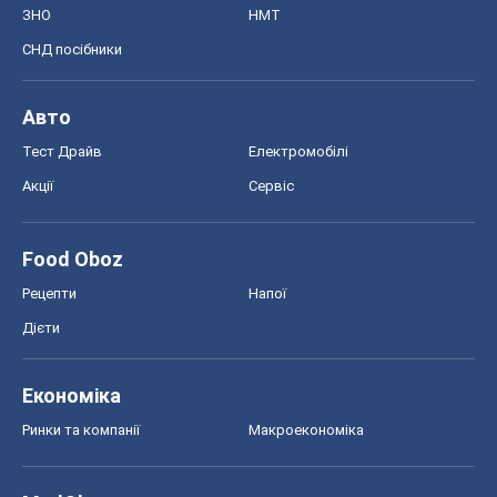
ЗНО
НМТ
СНД посібники
Авто
Тест Драйв
Електромобілі
Акції
Сервіс
Food Oboz
Рецепти
Напої
Дієти
Економіка
Ринки та компанії
Макроекономіка