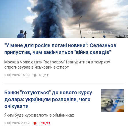
"У мене для росіян погані новини": Селезньов
припустив, чим закінчиться "війна складів"
Москва може стати "островом" і зануритися в темряву,
спрогнозував військовий експерт
5.08.2026 16:00
61,2 т.
Банки "готуються" до нового курсу
долара: українцям розповіли, чого
очікувати
Яким буде курс валюти в обмінниках
5.08.2026 23:12
120,9 т.