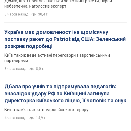
Думка, що в Росії закінчаться балістичні ракети, вкрай
небезпечна, наголосив експерт
5 часов назад
30,4 т.
Україна має домовленості на щомісячну
поставку ракет до Patriot від США: Зеленський
розкрив подробиці
Київ також веде активні переговори з європейськими
партнерами
3 часа назад
8,0 т.
Дбала про учнів та підтримувала педагогів:
внаслідок удару РФ по Київщині загинула
директорка київського ліцею, її чоловік та онук
Вічна пам'ять жертвам російського терору
4 часа назад
14,9 т.