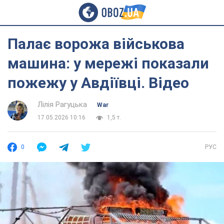
Палає ворожа військова
машина: у мережі показали
пожежу у Авдіївці. Відео
Лілія Рагуцька
War
17.05.2026 10:16
1,5 т.
0
РУС