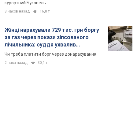
курортний Буковель
8 часов назад
16,8 т.
Жінці нарахували 729 тис. грн боргу
за газ через покази зіпсованого
лічильника: суддя ухвалив
неочікуване рішення
Чи треба платити борг через донарахування
2 часа назад
30,1 т.