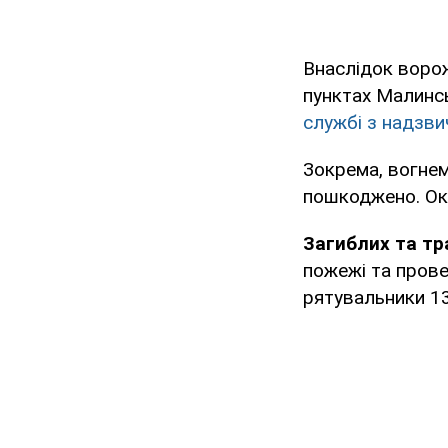
Внаслідок ворож
пунктах Малинс
службі з надзви
Зокрема, вогнем
пошкоджено. Окр
Загиблих та тр
пожежі та прове
рятувальники 1