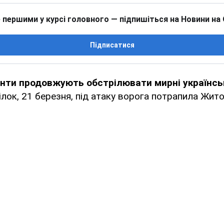
 першими у курсі головного — підпишіться на Новини на
Підписатися
анти продовжують обстрілювати мирні українськ
ділок, 21 березня, під атаку ворога потрапила Жи