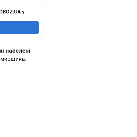
 OBOZ.UA у
і населені
томирщина.