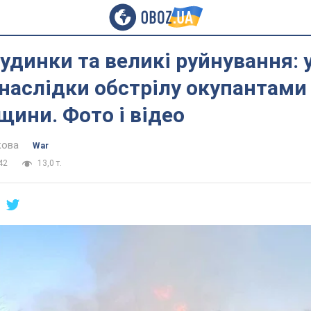
удинки та великі руйнування: 
наслідки обстрілу окупантами
ини. Фото і відео
кова
War
42
13,0 т.