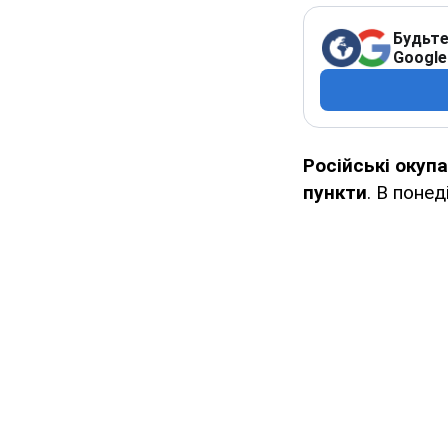
Будьте
Google
Російські окуп
пункти
. В поне