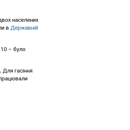
 двох населених
ли в
Державній
 10 – було
.
Для гасіння
 працювали