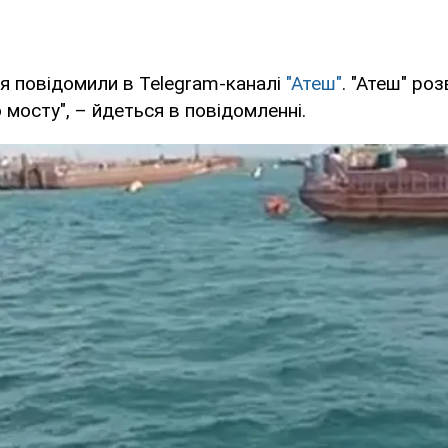
я повідомили в Telegram-каналі
"Атеш"
. "Атеш" ро
 мосту", – йдеться в повідомленні.