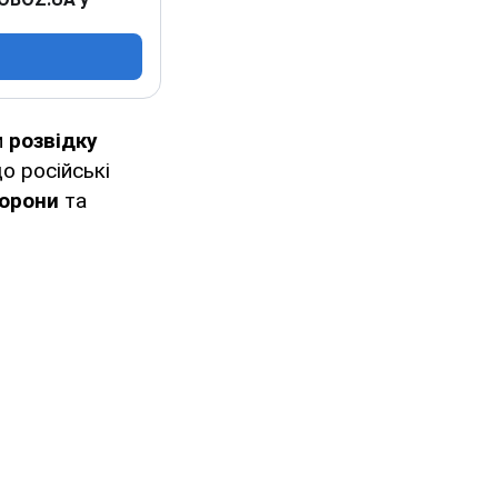
и
розвідку
що російські
борони
та