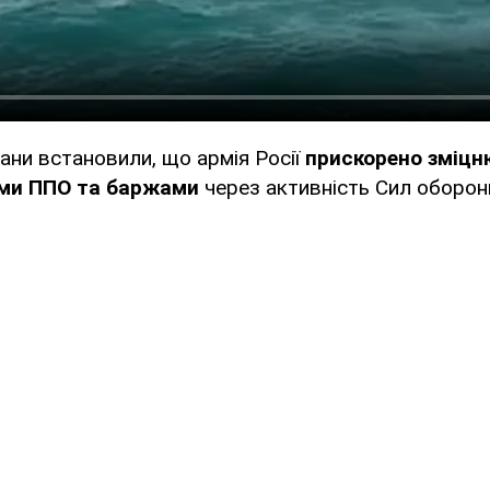
ани встановили, що армія Росії
прискорено зміцн
ми ППО
та баржами
через активність Сил оборони