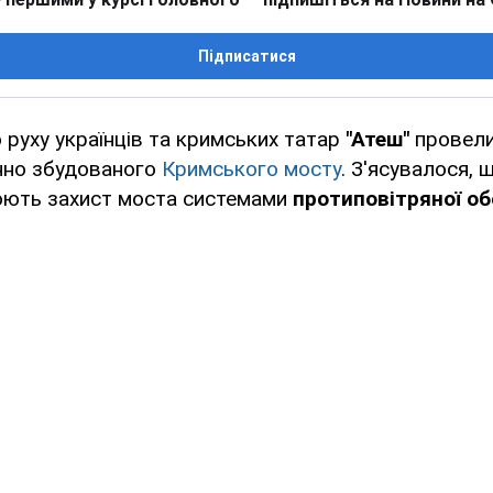
Підписатися
 руху українців та кримських татар
"Атеш"
провел
нно збудованого
Кримського мосту
. З'ясувалося, 
юють захист моста системами
протиповітряної о