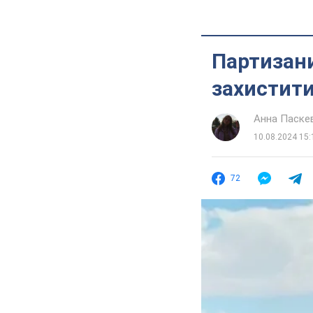
Партизани
захистити
Анна Паске
10.08.2024 15:
72