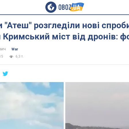
 "Атеш" розгледіли нові спроби
 Кримський міст від дронів: ф
вич
War
15
6,3 т.