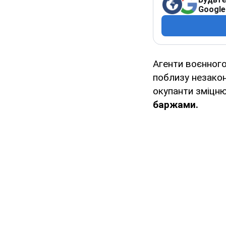
Google
Агенти воєнного
поблизу незако
окупанти зміцн
баржами.