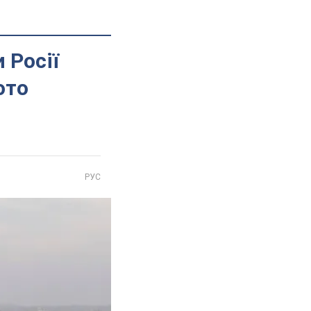
 Росії
ото
РУС