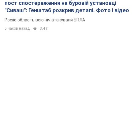
пост спостереження на буровій установці
"Сиваш": Генштаб розкрив деталі. Фото і відео
Росію область всю ніч атакували БПЛА
5 часов назад
3,4 т.