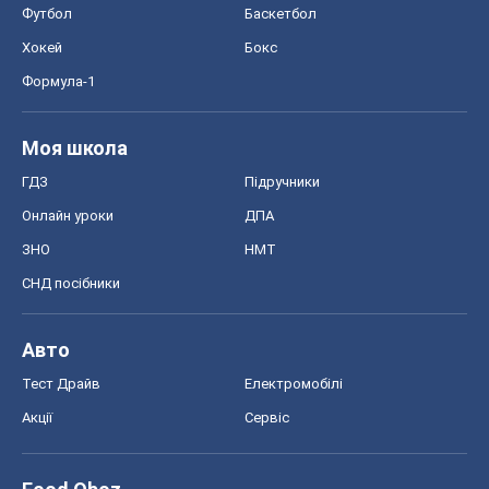
Футбол
Баскетбол
Хокей
Бокс
Формула-1
Моя школа
ГДЗ
Підручники
Онлайн уроки
ДПА
ЗНО
НМТ
СНД посібники
Авто
Тест Драйв
Електромобілі
Акції
Сервіс