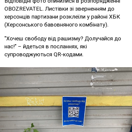
Відповідні фото опинилися в розпорядженні
OBOZREVATEL. Листівки зі зверненням до
херсонців партизани розклеїли у районі ХБК
(Херсонського бавовняного комбінату).
"Хочеш свободу від рашизму? Долучайся до
нас!" – йдеться в посланнях, які
супроводжуються QR-кодами.