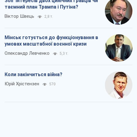
Збіг інтересів двох цинічних гравців чи
таємний план Трампа і Путіна?
Віктор Швець
2,8 т.
Мінськ готується до функціонування в
умовах масштабної воєнної кризи
Олександр Левченко
5,3 т.
Коли закінчиться війна?
Юрій Хрістензен
570