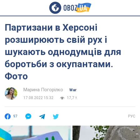
Партизани в Херсоні
розширюють свій рух і
шукають однодумців для
боротьби з окупантами.
Фото
Марина Погорілко
War
17.08.2022 15:32
17,7 т.
97
РУС