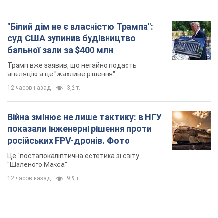
"Білий дім не є власністю Трампа":
суд США зупинив будівництво
бальної зали за $400 млн
Трамп вже заявив, що негайно подасть
апеляцію а це "жахливе рішення"
12 часов назад
3,2 т.
Війна змінює не лише тактику: в НГУ
показали інженерні рішення проти
російських FPV-дронів. Фото
Це "постапокаліптична естетика зі світу
"Шаленого Макса"
12 часов назад
9,9 т.