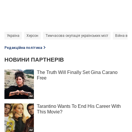
Україна
Херсон
Тимчасова окупація українських міст
Війна в Ук
Редакційна політика