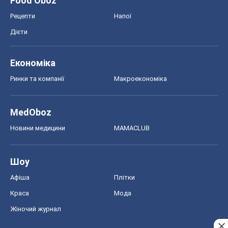
Food Oboz
Рецепти
Напої
Дієти
Економіка
Ринки та компанії
Макроекономіка
MedOboz
Новини медицини
MAMACLUB
Шоу
Афіша
Плітки
Краса
Мода
Жіночий журнал