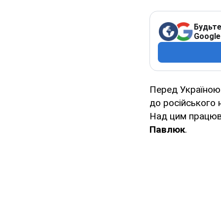
Будьте
Google
Перед Україною
до російського 
Над цим працюв
Павлюк
.