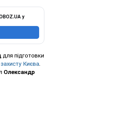
 OBOZ.UA у
д
для підготовки
я
захисту Києва
.
ил
Олександр