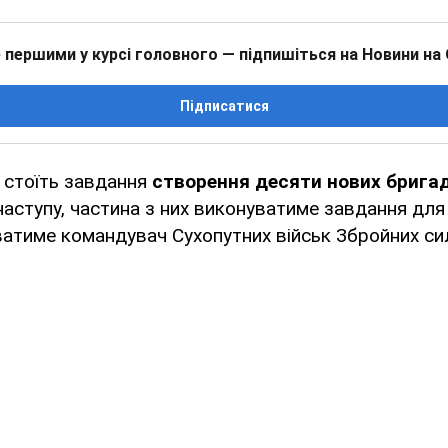
 першими у курсі головного — підпишіться на Новини на
Підписатися
 стоїть завдання
створення десяти нових брига
наступу, частина з них виконуватиме завдання дл
атиме командувач Сухопутних військ Збройних с