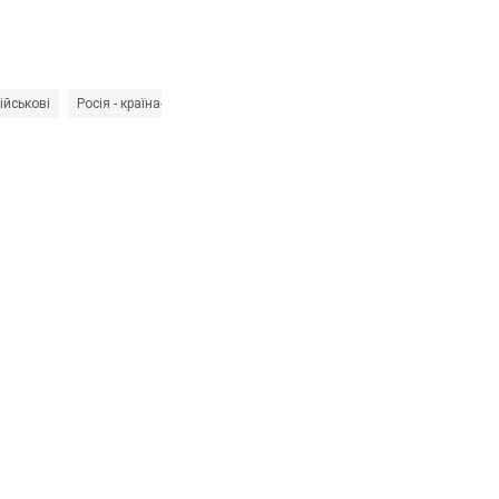
ійськові
Росія - країна-агресор
Олександр Павлюк