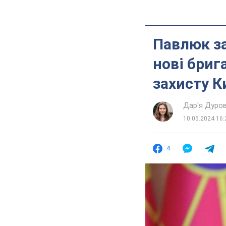
Павлюк за
нові бриг
захисту К
Дар'я Дуро
10.05.2024 16:
4