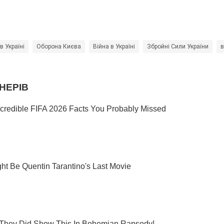
в Україні
Оборона Києва
Війна в Україні
Збройні Сили України
в