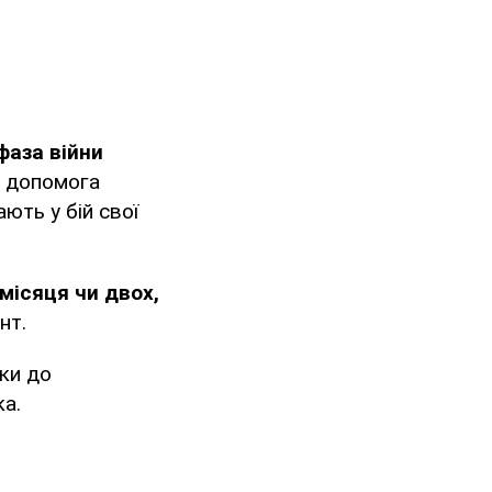
фаза війни
а допомога
ають у бій свої
місяця чи двох,
нт.
ки до
ка.