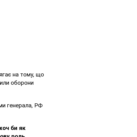
ягає на тому, що
Сили оборони
ами генерала, РФ
хоч би як
чову роль