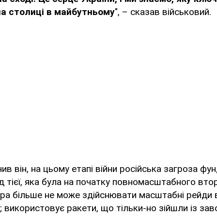
на столиці в майбутньому
", – сказав військовий.
чив він, на цьому етапі війни російська загроза ф
ід тієї, яка була на початку повномасштабного вто
ра більше не може здійснювати масштабні рейди в
 використовує ракети, що тільки-но зійшли із завод