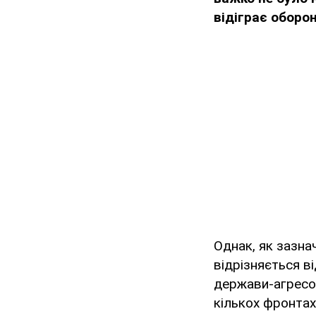
відіграє оборо
Однак, як зазна
відрізняється в
держави-агресо
кількох фронтах;