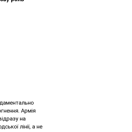
ундаментально
ргнення. Армія
ідразу на
ської лінії, а не