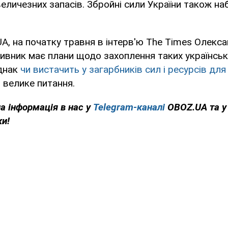
величезних запасів. Збройні сили України також на
A, на початку травня в інтерв'ю The Times Олек
ивник має плани щодо захоплення таких українськи
Однак
чи вистачить у загарбників сил і ресурсів для
 велике питання.
на інформація в нас у
Telegram-каналі
OBOZ.UA та 
ки!