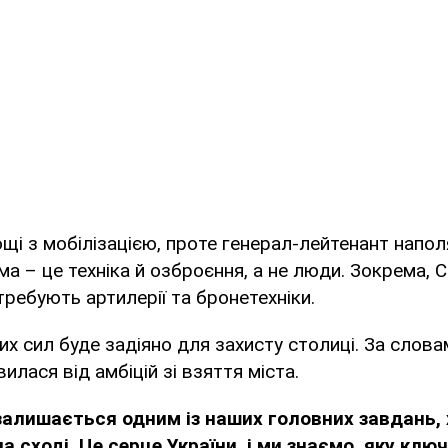
нощі з мобілізацією, проте генерал-лейтенант напол
а – це техніка й озброєння, а не люди. Зокрема, 
ребують артилерії та бронетехніки.
их сил буде задіяно для захисту столиці. За слов
илася від амбіцій зі взяття міста.
залишається одним із наших головних завдань, 
а сході. Це серце України, і ми знаємо, яку клю