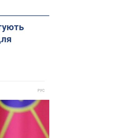
тують
для
РУС