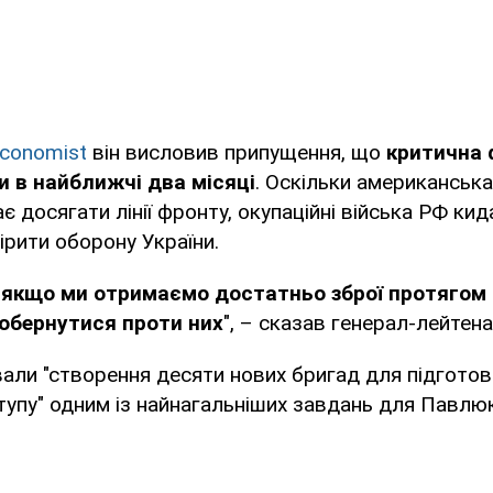
Economist
він висловив припущення, що
критична 
 в найближчі два місяці
. Оскільки американськ
є досягати лінії фронту, окупаційні війська РФ кид
ірити оборону України.
о якщо ми отримаємо достатньо зброї протягом 
обернутися проти них
", – сказав генерал-лейтена
али "створення десяти нових бригад для підготов
тупу" одним із найнагальніших завдань для Павлю