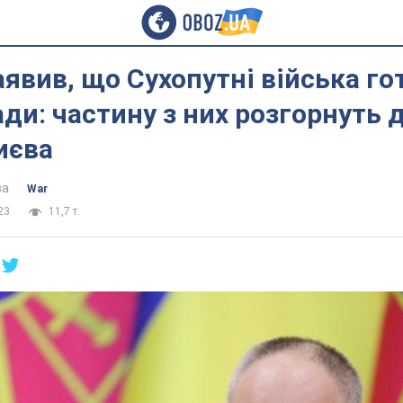
явив, що Сухопутні війська го
ади: частину з них розгорнуть 
иєва
ва
War
23
11,7 т.