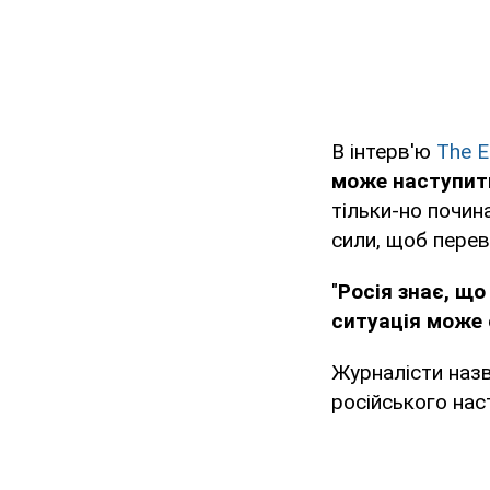
В інтерв'ю
The 
може наступити
тільки-но почина
сили, щоб перев
"
Росія знає, щ
ситуація може 
Журналісти назв
російського нас