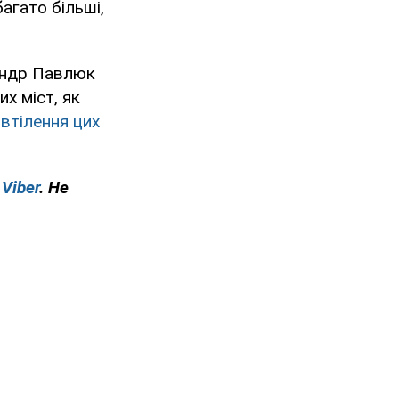
багато більші,
сандр Павлюк
х міст, як
 втілення цих
у
Viber
. Не