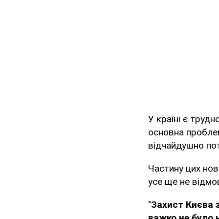
У країні є труд
основна проблем
відчайдушно пот
Частину цих нов
усе ще не відмов
"
Захист Києва 
важко не було н