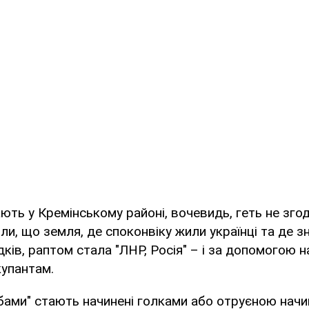
ють у Кремінському районі, вочевидь, геть не згод
ли, що земля, де споконвіку жили українці та де 
дків, раптом стала "ЛНР, Росія" – і за допомогою 
купантам.
ами" стають начинені голками або отруєною начи