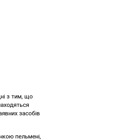
ні з тим, що
знаходяться
наявних засобів
нкою пельмені,