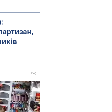
:
партизан,
ників
РУС