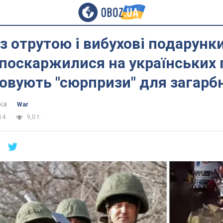
з отрутою і вибухові подарунки
поскаржилися на українських 
овують "сюрпризи" для загарб
ка
War
14
9,0 т.