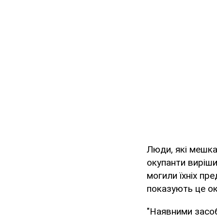
Люди, які мешка
окупанти виріши
могили їхніх пре
показують це о
"Наявними засоб