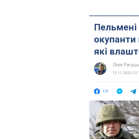
Пельмені 
окупанти 
які влашт
Лілія Рагуць
15.11.2023 10:
131