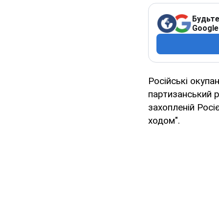
Будьте
Google
Російські окупа
партизанський р
захопленій Росі
ходом".