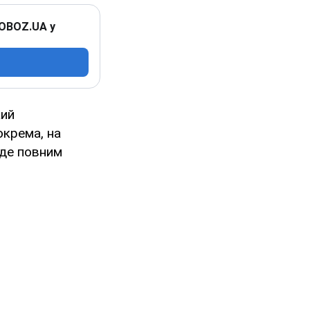
 OBOZ.UA у
кий
окрема, на
йде повним