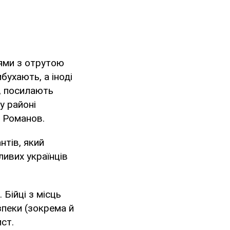
нями з отрутою
бухають, а іноді
и, посилають
у районі
" Романов.
нтів, який
ливих українців
 Бійці з місць
зпеки (зокрема й
ст.