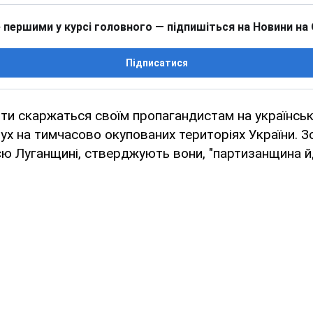
 першими у курсі головного — підпишіться на Новини на
Підписатися
нти скаржаться своїм пропагандистам на українсь
ух на тимчасово окупованих територіях України. З
єю Луганщині, стверджують вони, "партизанщина 