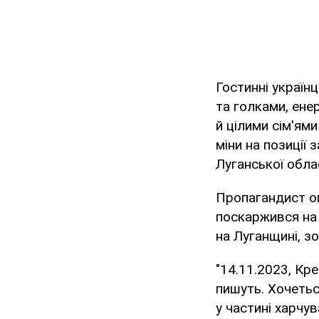
Гостинні україн
та голками, ене
й цілими сім'ям
міни на позиції 
Луганської обла
Пропагандист оп
поскаржився на 
на Луганщині, з
"14.11.2023, Кре
пишуть. Хочетьс
у частині харчу