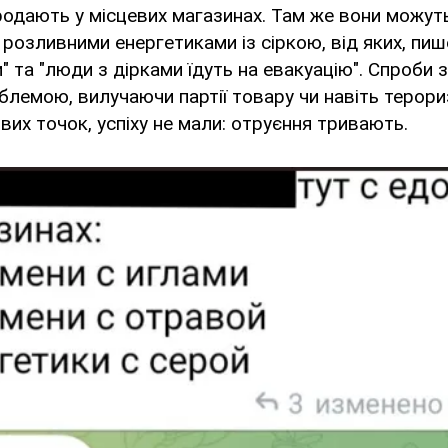
родають у місцевих магазинах. Там же вони можут
 розливними енергетиками із сіркою, від яких, пиш
" та "люди з дірками їдуть на евакуацію". Спроби 
блемою, вилучаючи партії товару чи навіть терор
вих точок, успіху не мали: отруєння тривають.