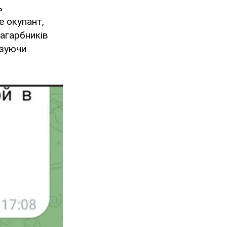
ь
е окупант,
загарбників
изуючи