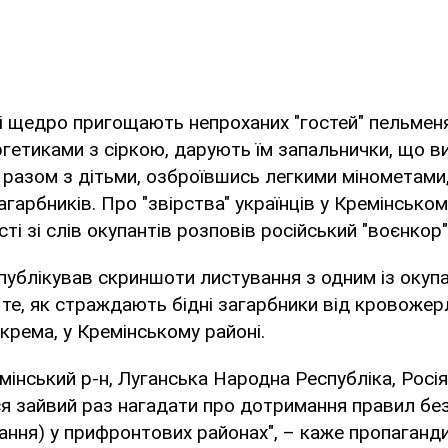
ці щедро пригощають непроханих "гостей" пельме
ргетиками з сіркою, дарують їм запальнички, що ви
и разом з дітьми, озброївшись легкими мінометам
загарбників. Про "звірства" українців у Кремінськом
сті зі слів окупантів розповів російський "воєнкор
ублікував скриншоти листування з одним із окупа
те, як страждають бідні загарбники від кровожер
окрема, у Кремінському районі.
мінський р-н, Луганська Народна Республіка, Росія.
я зайвий раз нагадати про дотримання правил бе
вання) у прифронтових районах", – каже пропаганди