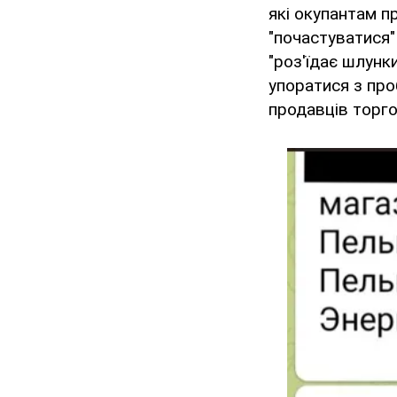
які окупантам п
"почастуватися"
"роз'їдає шлунки
упоратися з про
продавців торго