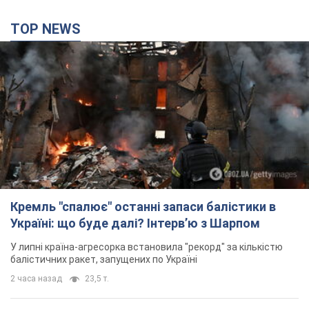
TOP NEWS
Кремль "спалює" останні запаси балістики в
Україні: що буде далі? Інтерв’ю з Шарпом
У липні країна-агресорка встановила "рекорд" за кількістю
балістичних ракет, запущених по Україні
2 часа назад
23,5 т.