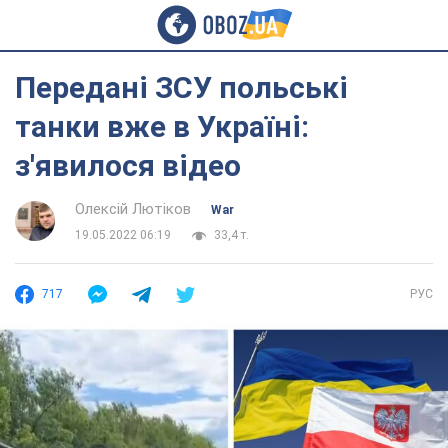
Передані ЗСУ польські
танки вже в Україні:
з'явилося відео
Олексій Лютіков
War
19.05.2022 06:19
33,4 т.
717
РУС