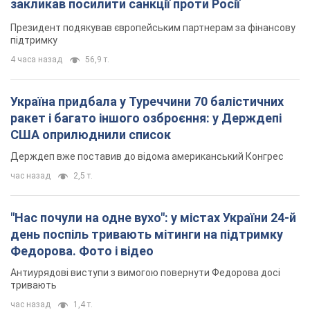
закликав посилити санкції проти Росії
Президент подякував європейським партнерам за фінансову
підтримку
4 часа назад
56,9 т.
Україна придбала у Туреччини 70 балістичних
ракет і багато іншого озброєння: у Держдепі
США оприлюднили список
Держдеп вже поставив до відома американський Конгрес
час назад
2,5 т.
"Нас почули на одне вухо": у містах України 24-й
день поспіль тривають мітинги на підтримку
Федорова. Фото і відео
Антиурядові виступи з вимогою повернути Федорова досі
тривають
час назад
1,4 т.