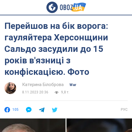
Перейшов на бік ворога:
гауляйтера Херсонщини
Сальдо засудили до 15
років в'язниці з
конфіскацією. Фото
Катерина Білоброва
War
8.11.2023 20:36
9,8 т.
105
РУС