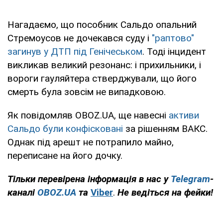
Нагадаємо, що пособник Сальдо опальний
Стремоусов не дочекався суду і
"раптово"
загинув у ДТП під Генічеськом
. Тоді інцидент
викликав великий резонанс: і прихильники, і
вороги гауляйтера стверджували, що його
смерть була зовсім не випадковою.
Як повідомляв OBOZ.UA, ще навесні
активи
Сальдо були конфісковані
за рішенням ВАКС.
Однак під арешт не потрапило майно,
переписане на його дочку.
Тільки перевірена інформація в нас у
Telegram
-
каналі
OBOZ.UA
та
Viber
.
Н
е ведіться на фейки!