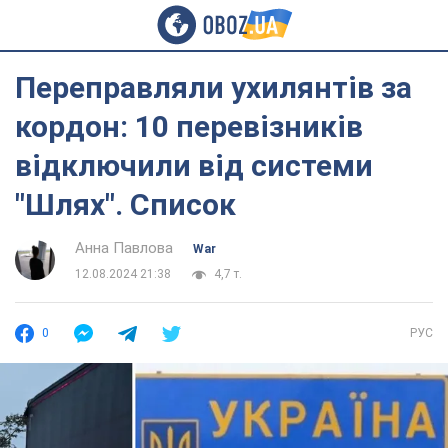
Переправляли ухилянтів за
кордон: 10 перевізників
відключили від системи
"Шлях". Список
Анна Павлова
War
12.08.2024 21:38
4,7 т.
0
РУС