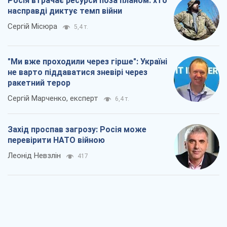
Росія втрачає ресурси поза планом: хто
насправді диктує темп війни
Сергій Місюра
5,4 т.
"Ми вже проходили через гірше": Україні
не варто піддаватися зневірі через
ракетний терор
Сергій Марченко, експерт
6,4 т.
Захід проспав загрозу: Росія може
перевірити НАТО війною
Леонід Невзлін
417