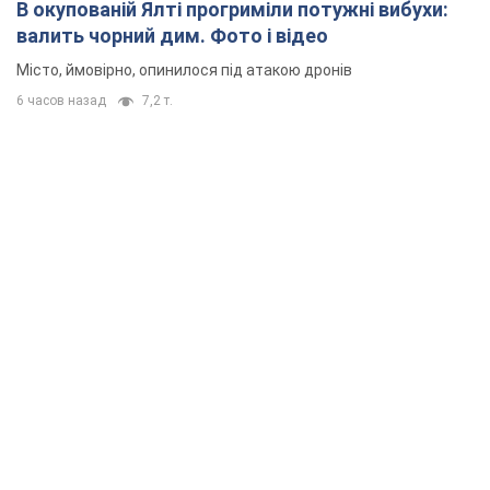
В окупованій Ялті прогриміли потужні вибухи:
валить чорний дим. Фото і відео
Місто, ймовірно, опинилося під атакою дронів
6 часов назад
7,2 т.