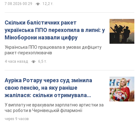
7.08.2026 00:29
12,2 т.
Скільки балістичних ракет
українська ППО перехопила в липні: у
Міноборони назвали цифру
Українська ППО працювала в умовах дефіциту
ракет-перехоплювачів
4 часа назад
6,5 т.
Ауріка Ротару через суд змінила
свою пенсію, на яку раніше
жалілася: скільки отримувала
співачка
У виплату не врахували зарплатню артистки за
час роботи в Чернівецькій філармонії
через 9 часов