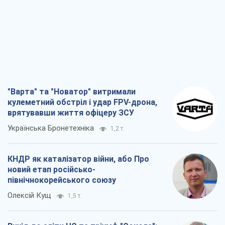
"Варта" та "Новатор" витримали
кулеметний обстріл і удар FPV-дрона,
врятувавши життя офіцеру ЗСУ
Українська Бронетехніка
1,2 т.
КНДР як каталізатор війни, або Про
новий етап російсько-
північнокорейського союзу
Олексій Кущ
1,5 т.