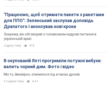
"Працюємо, щоб отримати пакети з ракетами
для ППО": Зеленський заслухав доповідь
Драпатого і анонсував нові кроки
Зокрема, він обговорив з головкомом кадрові питання в
українській армії
годину тому
918
В окупованій Ялті прогриміли потужні вибухи:
валить чорний дим. Фото і відео
Місто, ймовірно, опинилося під атакою дронів
3 години тому
4,4 т.