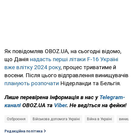
Як повідомляв OBOZ.UA, на сьогодні відомо,
що Данія
надасть перші літаки F-16 Україні
вже влітку 2024 року
, процес триватиме й
восени. Після цього відправлення винищувачів
планують розпочати
Нідерланди та Бельгія.
Лише перевірена інформація в нас у
Telegram-
каналі
OBOZ.UA та
Viber
. Не ведіться на фейки!
Озброєння
Військова допомога Україні
Війна в Україні
винищув
Редакційна політика