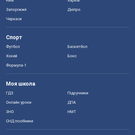
Моя школа
ГДЗ
Підручники
Онлайн уроки
ДПА
ЗНО
НМТ
СНД посібники
Авто
Тест Драйв
Електромобілі
Акції
Сервіс
Food Oboz
Рецепти
Напої
Дієти