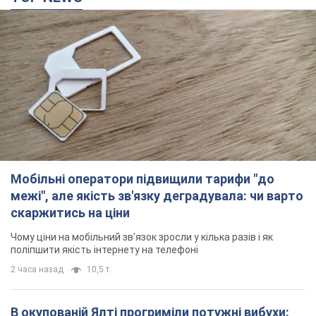
межі", але якість зв'язку деградувала: чи варто
скаржитись на ціни
Чому ціни на мобільний зв'язок зросли у кілька разів і як
поліпшити якість інтернету на телефоні
2 часа назад
10,5 т.
В окупованій Ялті прогриміли потужні вибухи:
валить чорний дим. Фото і відео
Місто, ймовірно, опинилося під атакою дронів
24 минуты назад
633
У Коблевому на Миколаївщині стався вибух у
морі: загинув чоловік, є постраждалі
Чоловік, ймовірно, підірвався на морській міні
час назад
2,2 т.