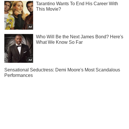
Ми в Telegram! Підписуйся! Читай тільки найкраще!
Підписатись
Підписатись
Перші ЗРК Patriot...