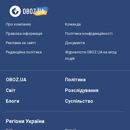
OBOZ.UA
Політика
Світ
Розслідування
Блоги
Суспільство
Регіони України
Київ
Харків
Запоріжжя
Дніпро
Черкаси
Спорт
Футбол
Баскетбол
Хокей
Бокс
Формула-1