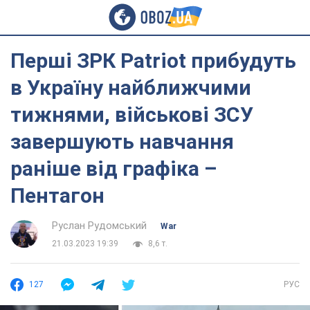
Перші ЗРК Patriot прибудуть
в Україну найближчими
тижнями, військові ЗСУ
завершують навчання
раніше від графіка –
Пентагон
Руслан Рудомський
War
21.03.2023 19:39
8,6 т.
127
РУС