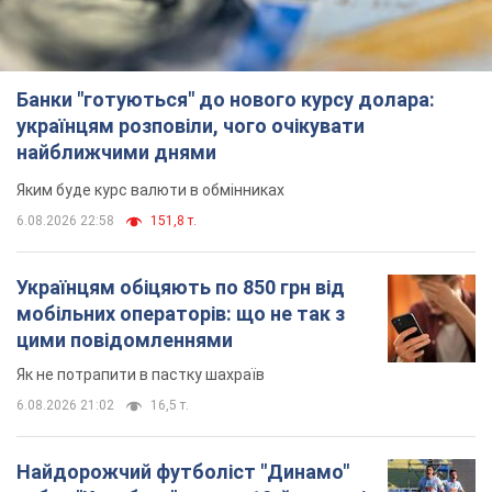
Українцям обіцяють по 850 грн від
мобільних операторів: що не так з
цими повідомленнями
Як не потрапити в пастку шахраїв
6.08.2026 21:02
16,5 т.
Найдорожчий футболіст "Динамо"
забив "Карабаху" вже на 10-й хвилині
матчу. Відео
Поєдинок відбувається в Польщі
6.08.2026 20:48
6,9 т.