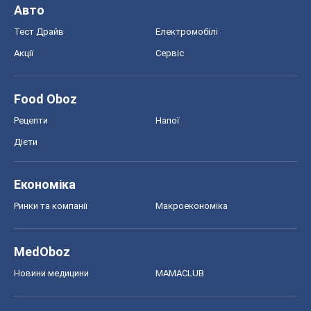
Економіка
Ринки та компанії
Макроекономіка
MedOboz
Новини медицини
MAMACLUB
Шоу
Афіша
Плітки
Краса
Мода
Жіночий журнал