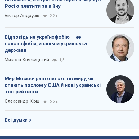
стають послом у США й нові українські
топ-рейтинги
Олександр Кірш
6,5 т.
Всі думки
Про компанію
Команда
Правова інформація
Політика конфіденційності
Реклама на сайті
Документи
Редакційна політика
Журналісти OBOZ.UA на місці
подій