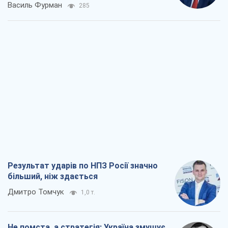
Результат ударів по НПЗ Росії значно
більший, ніж здається
Дмитро Томчук
1,0 т.
Не помста, а стратегія: Україна змушує
Росію платити за війну
Віктор Андрусів
2,2 т.
Відповідь на українофобію – не
полонофобія, а сильна українська
держава
Микола Княжицький
1,5 т.
Мер Москви раптово схотів миру, як