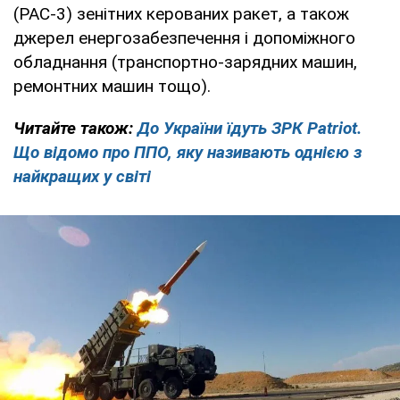
(PAC-3) зенітних керованих ракет, а також
джерел енергозабезпечення і допоміжного
обладнання (транспортно-зарядних машин,
ремонтних машин тощо).
Читайте також:
До України їдуть ЗРК Patriot.
Що відомо про ППО, яку називають однією з
найкращих у світі