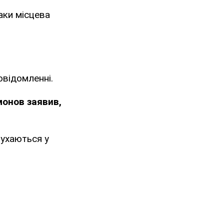
аки місцева
овідомленні.
монов заявив,
ухаються у