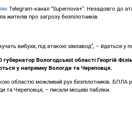
ляє
Telegram-канал "Supernova+". Незадовго до ат
а жителів про загрозу безпілотників.
вучать вибухи, під атакою хімзавод", – йдеться у п
0 губернатор Вологодської області Георгій Філі
ться у напрямку Вологди та Череповця.
кою областю можливий рух безпілотників. БПЛА р
и та Череповця, – писали місцеві пабліки.