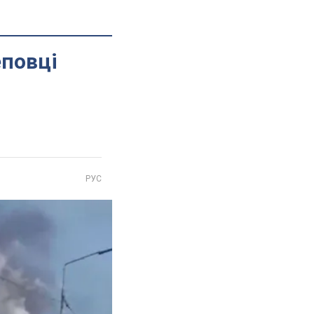
еповці
РУС