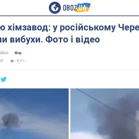
ю хімзавод: у російському Чер
и вибухи. Фото і відео
юйко
War
30
8,9 т.