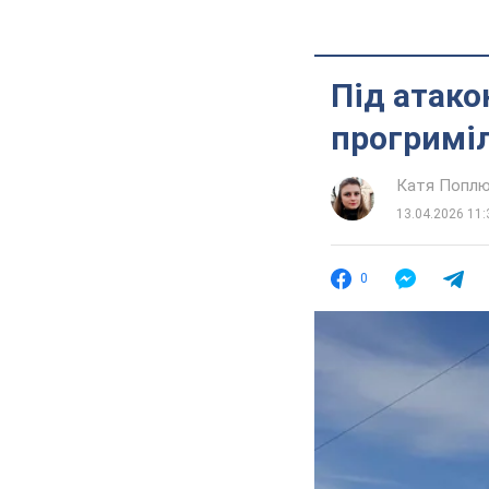
Під атако
прогриміл
Катя Попл
13.04.2026 11:
0