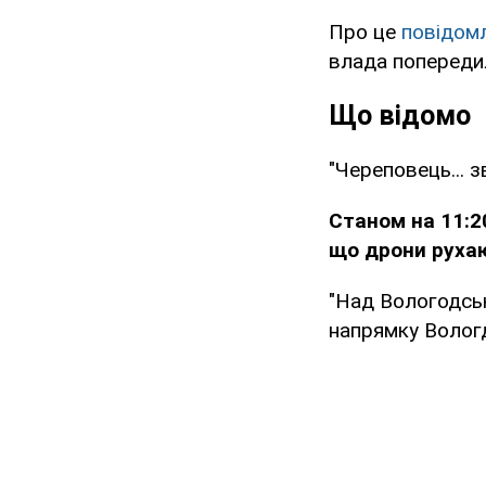
Про це
повідом
влада попередил
Що відомо
"Череповець... з
Станом на 11:2
що дрони рухаю
"Над Вологодсь
напрямку Вологд