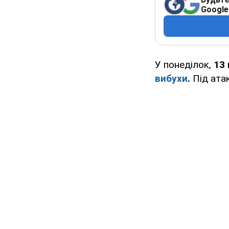
Google
У понеділок,
13 
вибухи
.
Під атак