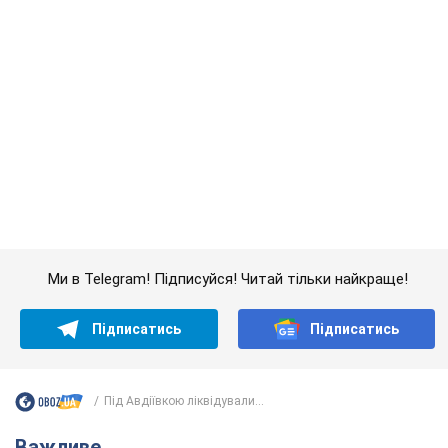
Під Авдіївкою ліквідували...
Важливе
Якою була оригінальна версія гімну України та
чому її боялася Російська імперія: про це не
розповідають у школі
Державним символом є тільки перший куплет та приспів пісні
час назад
2,8 т.