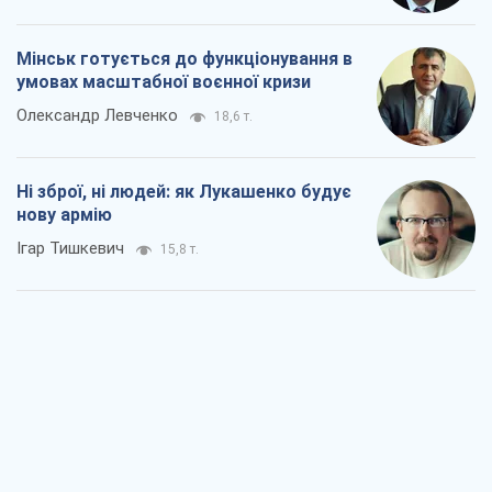
Коли закінчиться війна?
Юрій Хрістензен
11,3 т.
Україна вступила в надзвичайний
економічний стан. Чи є світло вкінці
тунелю?
Вадим Денисенко
9,1 т.
Чий буде Крим, той і переможе (NSJ), а
українських футбольних чиновників