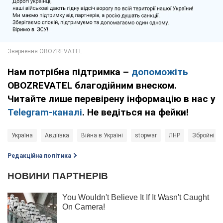
Нам потрібна підтримка –
допоможіть
OBOZREVATEL благодійним внеском.
Читайте лише перевірену інформацію в нас у
Telegram-каналі
. Не ведіться на фейки!
Україна
Авдіївка
Війна в Україні
stopwar
ЛНР
Збройні Си
Редакційна політика