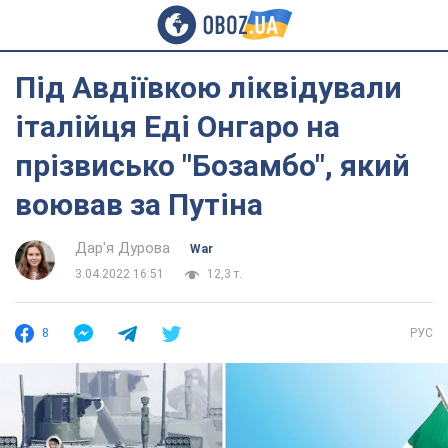
Під Авдіївкою ліквідували
італійця Еді Онгаро на
прізвисько "Бозамбо", який
воював за Путіна
Дар'я Дурова
War
3.04.2022 16:51
12,3 т.
8
РУС