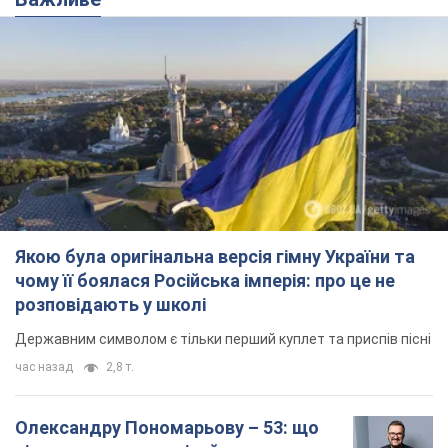
Олександру Пономарьову – 53: що
відомо про трьох дітей секс-
символа 90-х та який вигляд вони
мають
За розвитком кар'єри артист не забував про
особисте щастя
6 часов назад
6,8 т.
У ПриватБанку розповіли, чи дійсні
долари 1996 року: чи приймають
обмінники та банки такі купюри
Що робити, якщо банки та обмінні пункти не
приймають старі долари
8 часов назад
59,1 т.