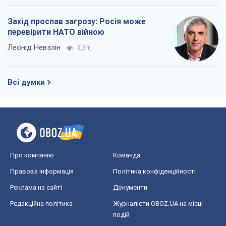
Редакційна політика
Журналісти OBOZ.UA на місці
подій
OBOZ.UA
Політика
Світ
Розслідування
Блоги
Суспільство
Регіони України
Київ
Харків
Запоріжжя
Дніпро
Черкаси
Спорт
Футбол
Баскетбол