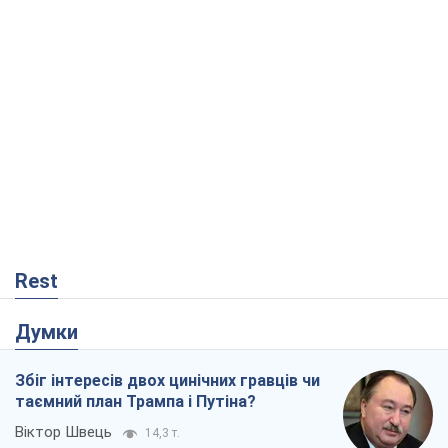
таємний план Трампа і Путіна?
Віктор Швець
14,3 т.
Мінськ готується до функціонування в
умовах масштабної воєнної кризи
Олександр Левченко
18,6 т.
Ні зброї, ні людей: як Лукашенко будує
нову армію
Ігар Тишкевич
15,8 т.