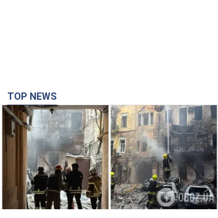
Армія Росії здійснила масовану атаку на Одесу:
горіла історична частина міста, є постраждалі.
Фото та відео
Для терору ворог застосував ракети та дрони
час назад
26,2 т.
Нардепи взяли гроші з бюджету на оренду
елітних квартир у Києві: хто з парламентарів
просив кошти та де поселився
Як працює особлива соціальна гарантія та хто нею
користується
3 часа назад
48,8 т.
Російська армія обстріляла дві сусідні