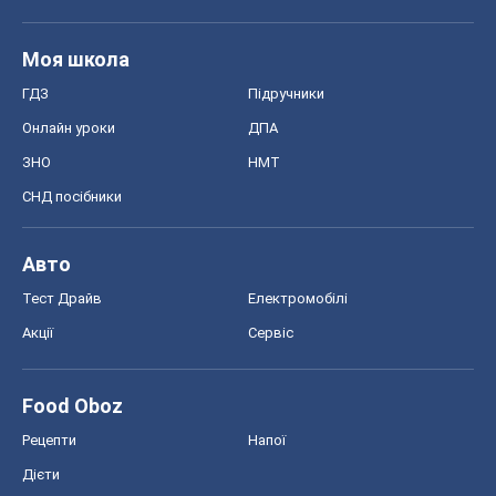
Рецепти
Напої
Дієти
Економіка
Ринки та компанії
Макроекономіка
MedOboz
Новини медицини
MAMACLUB
Шоу
Афіша
Плітки
Краса
Мода
Жіночий журнал