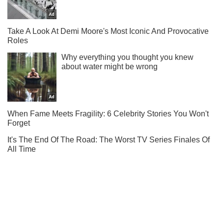
Ми в Telegram! Підписуйся! Читай тільки найкраще!
Підписатись
Підписатись