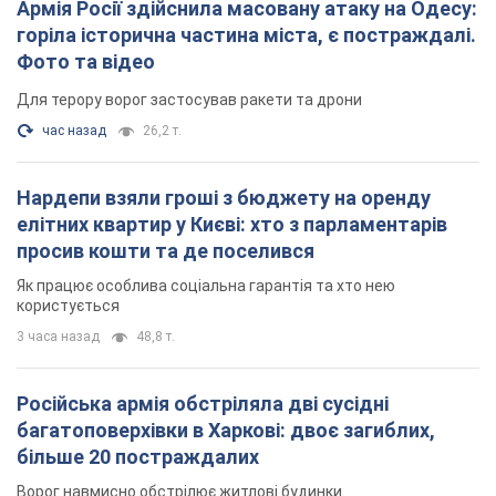
багатоповерхівки в Харкові: двоє загиблих,
більше 20 постраждалих
Ворог навмисно обстрілює житлові будинки
17 минут назад
2,6 т.