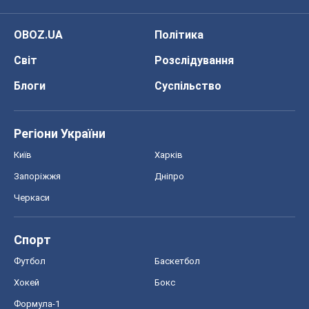
Хокей
Бокс
Формула-1
Моя школа
ГДЗ
Підручники
Онлайн уроки
ДПА
ЗНО
НМТ
СНД посібники
Авто
Тест Драйв
Електромобілі
Акції
Сервіс
Food Oboz