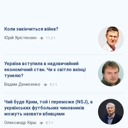
можуть назвати вбивцями
Олександр Кірш
8,7 т.
Захід проспав загрозу: Росія може
перевірити НАТО війною
Леонід Невзлін
9,3 т.
Всі думки
Про компанію
Команда
Правова інформація
Політика конфіденційності
Реклама на сайті
Документи