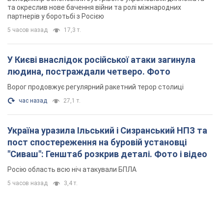
та окреслив нове бачення війни та ролі міжнародних
партнерів у боротьбі з Росією
5 часов назад
17,3 т.
У Києві внаслідок російської атаки загинула
людина, постраждали четверо. Фото
Ворог продовжує регулярний ракетний терор столиці
час назад
27,1 т.
Україна уразила Ільський і Сизранський НПЗ та
пост спостереження на буровій установці
"Сиваш": Генштаб розкрив деталі. Фото і відео
Росію область всю ніч атакували БПЛА
5 часов назад
3,4 т.