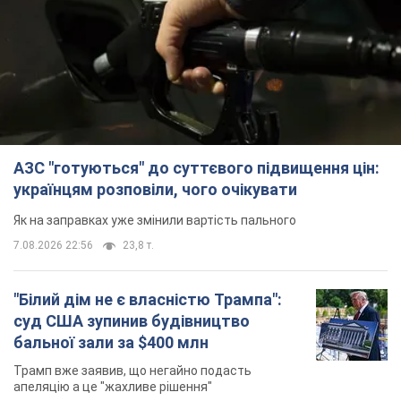
АЗС "готуються" до суттєвого підвищення цін:
українцям розповіли, чого очікувати
Як на заправках уже змінили вартість пального
7.08.2026 22:56
23,8 т.
"Білий дім не є власністю Трампа":
суд США зупинив будівництво
бальної зали за $400 млн
Трамп вже заявив, що негайно подасть
апеляцію а це "жахливе рішення"