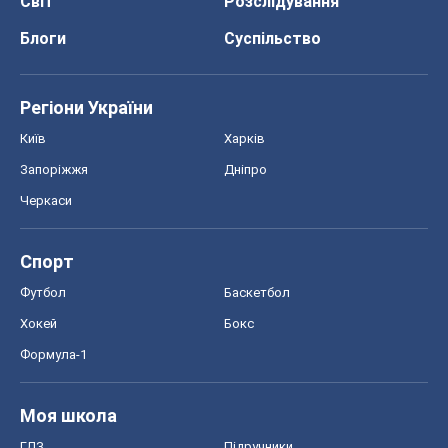
Світ
Розслідування
Блоги
Суспільство
Регіони України
Київ
Харків
Запоріжжя
Дніпро
Черкаси
Спорт
Футбол
Баскетбол
Хокей
Бокс
Формула-1
Моя школа
ГДЗ
Підручники