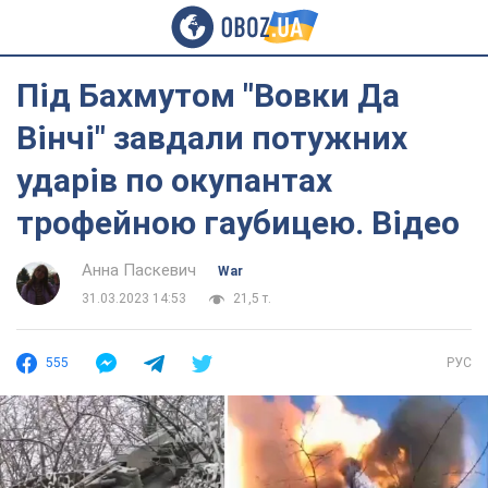
Під Бахмутом "Вовки Да
Вінчі" завдали потужних
ударів по окупантах
трофейною гаубицею. Відео
Анна Паскевич
War
31.03.2023 14:53
21,5 т.
555
РУС