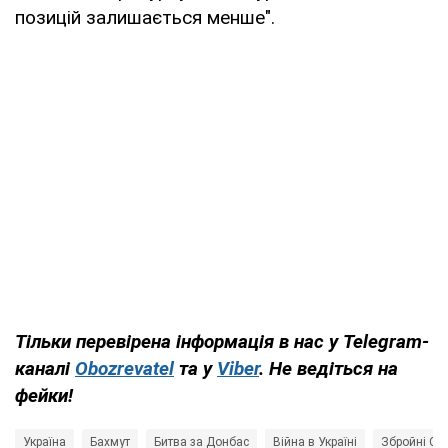
позицій залишається менше".
Тільки
перевірена інформація в нас у Telegram-
каналі
Obozrevatel
та у
Viber
. Н
е ведіться на
фейки!
Україна
Бахмут
Битва за Донбас
Війна в Україні
Збройні Си