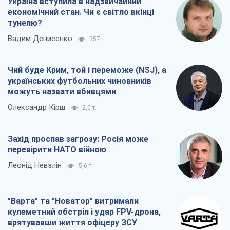
Україна вступила в надзвичайний
економічний стан. Чи є світло вкінці
тунелю?
Вадим Денисенко
357
Чий буде Крим, той і переможе (NSJ), а
українських футбольних чиновників
можуть назвати вбивцями
Олександр Кірш
2,0 т.
Захід проспав загрозу: Росія може
перевірити НАТО війною
Леонід Невзлін
5,6 т.
"Варта" та "Новатор" витримали
кулеметний обстріл і удар FPV-дрона,
врятувавши життя офіцеру ЗСУ