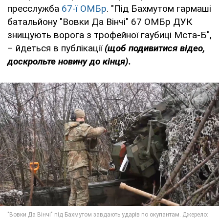
пресслужба
67-ї ОМБр
. "Під Бахмутом гармаші
батальйону "Вовки Да Вінчі" 67 ОМБр ДУК
знищують ворога з трофейної гаубиці Мста-Б",
– йдеться в публікації
(щоб подивитися відео,
доскрольте новину до кінця).