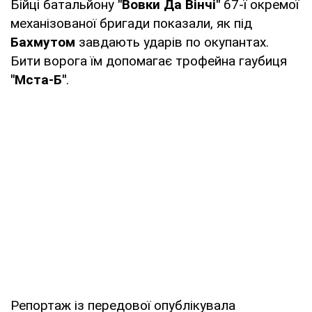
Бійці батальйону
"Вовки Да Вінчі"
67-ї окремої
механізованої бригади показали, як під
Бахмутом
завдають ударів по окупантах.
Бити ворога їм допомагає трофейна гаубиця
"Мста-Б"
.
Репортаж із передової опублікувала