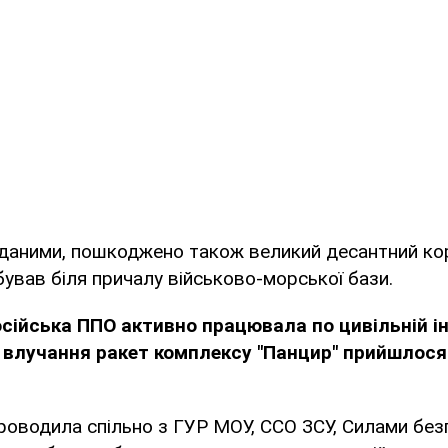
 даними, пошкоджено також великий десантний ко
бував біля причалу військово-морської бази.
сійська ППО активно працювала по цивільній і
, влучання ракет комплексу "Панцир" прийшлося
оводила спільно з ГУР МОУ, ССО ЗСУ, Силами безп