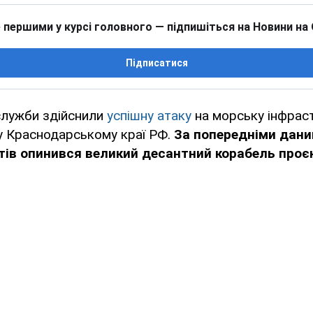
 першими у курсі головного — підпишіться на Новини на
Підписатися
служби здійснили
успішну атаку
на морську інфрас
у Краснодарському краї РФ.
За попередніми дани
тів опинився великий десантний корабель проєк