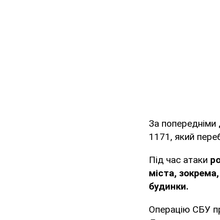
За попередніми
1171, який пере
Під час атаки
ро
міста, зокрема
будинки.
Операцію СБУ пр