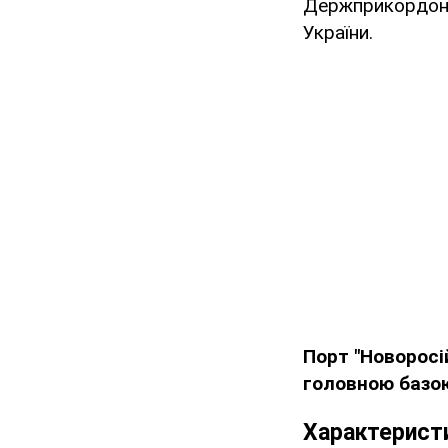
Держприкордонс
України.
Порт "Новоросі
головною базо
Характеристи