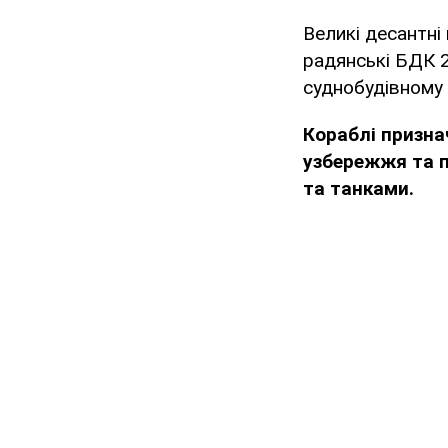
Великі десантні 
радянські БДК 2
суднобудівному з
Кораблі призна
узбережжя та п
та танками.