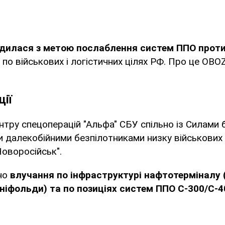
одилася з метою послаблення систем ППО прот
 по військових і логістичних цілях РФ. Про це OB
ції
центру спецоперацій "Альфа" СБУ спільно із Силами 
 далекобійними безпілотниками низку військових 
Новоросійськ".
но
влучання по інфраструктурі нафтотерміналу
ніфольди) та по позиціях систем ППО С-300/С-4