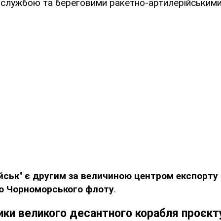
лужбою та береговими ракетно-артилерійськими
йськ" є другим за величиною центром експорту
ю Чорноморського флоту
.
ки великого десантного корабля проєкт