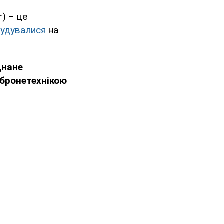
r) – це
будувалися
на
днане
 бронетехнікою