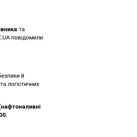
ивника
та
OZ.UA повідомили
безпеки й
та логістичних
 (нафтоналивні
00.