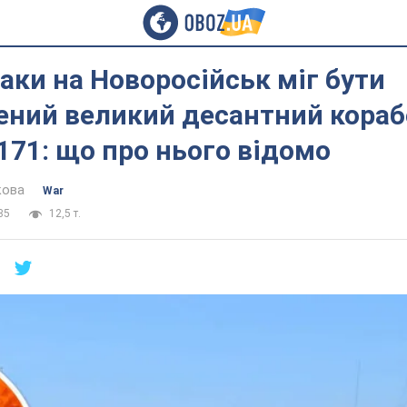
таки на Новоросійськ міг бути
ний великий десантний кораб
171: що про нього відомо
кова
War
35
12,5 т.