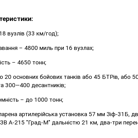
теристики:
8 вузлів (33 км/год);
авання – 4800 миль при 16 вузлах;
сть – 4650 тонн;
до 20 основних бойових танків або 45 БТРів, або 5
та 300—400 десантників;
мність – до 1000 тонн;
парена артилерійська установка 57 мм Зіф-31Б, дв
ЗВ А-215 "Град-М" дальністю 21 км, два-три пере