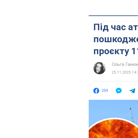
Під час а
пошкодже
проєкту 1
Ольга Ганю
25.11.2025 14:
259