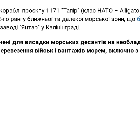
кораблі проєкту 1171 "Тапір" (клас НАТО – Alligato
-го рангу ближньої та далекої морської зони, що
аводі "Янтар" у Калінінграді.
чені для висадки морських десантів на необла
еревезення військ і вантажів морем, включно з