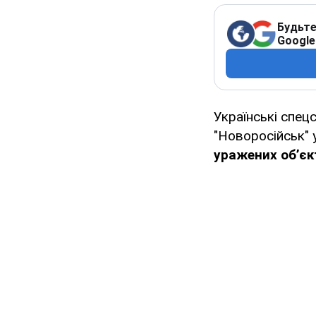
Будьте
Google
Українські спец
"Новоросійськ" 
уражених об’єк