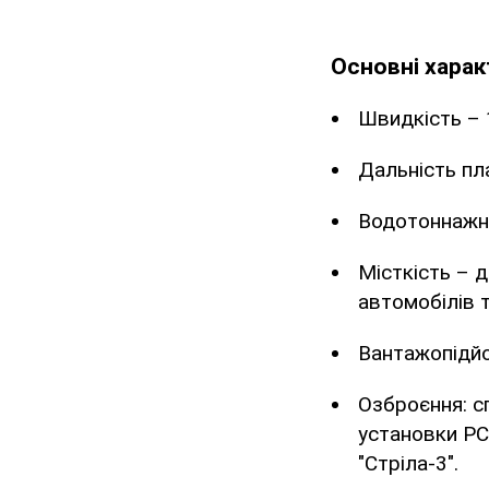
Основні харак
Швидкість – 1
Дальність пл
Водотоннажні
Місткість – 
автомобілів 
Вантажопідйо
Озброєння: с
установки РС
"Стріла-3".