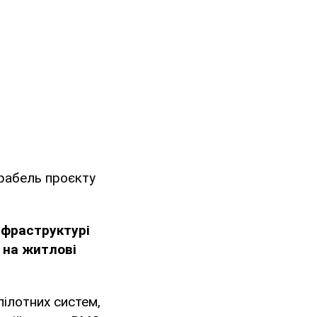
рабель проєкту
нфраструктурі
 на житлові
ілотних систем,