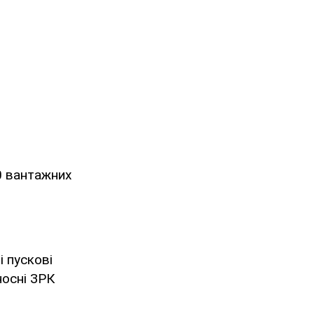
0 вантажних
і пускові
носні ЗРК