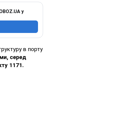
 OBOZ.UA у
труктуру в порту
ми, серед
ту 1171.