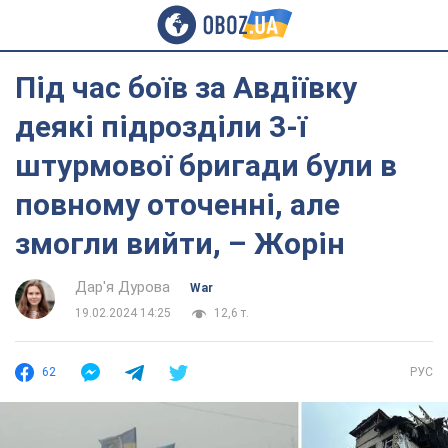
Під час боїв за Авдіївку
деякі підрозділи 3-ї
штурмової бригади були в
повному оточенні, але
змогли вийти, – Жорін
Дар'я Дурова
War
19.02.2024 14:25
12,6 т.
62
РУС