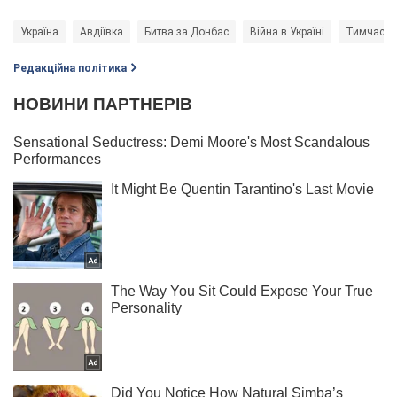
Україна
Авдіївка
Битва за Донбас
Війна в Україні
Тимчасова
Редакційна політика