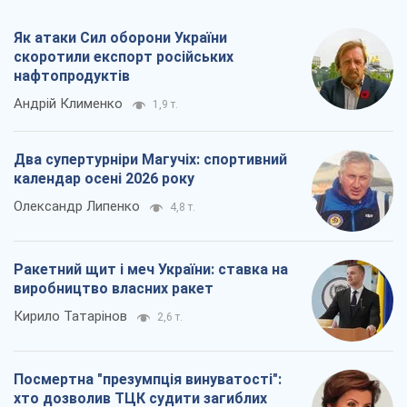
Як атаки Сил оборони України
скоротили експорт російських
нафтопродуктів
Андрій Клименко
1,9 т.
Два супертурніри Магучіх: спортивний
календар осені 2026 року
Олександр Липенко
4,8 т.
Ракетний щит і меч України: ставка на
виробництво власних ракет
Кирило Татарінов
2,6 т.
Посмертна "презумпція винуватості":
хто дозволив ТЦК судити загиблих