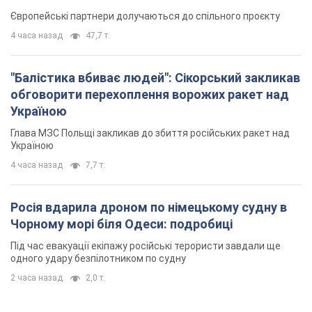
Європейські партнери долучаються до спільного проєкту
4 часа назад
47,7 т.
"Балістика вбиває людей": Сікорський закликав
обговорити перехоплення ворожих ракет над
Україною
Глава МЗС Польщі закликав до збиття російських ракет над
Україною
4 часа назад
7,7 т.
Росія вдарила дроном по німецькому судну в
Чорному морі біля Одеси: подробиці
Під час евакуації екіпажу російські терористи завдали ще
одного удару безпілотником по судну
2 часа назад
2,0 т.