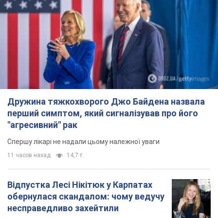
Дружина тяжкохворого Джо Байдена назвала
перший симптом, який сигналізував про його
"агресивний" рак
Спершу лікарі не надали цьому належної уваги
11 часов назад
14,7 т.
Відпустка Лесі Нікітюк у Карпатах
обернулася скандалом: чому ведучу
несправедливо захейтили