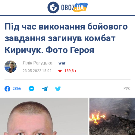
Під час виконання бойового
завдання загинув комбат
Киричук. Фото Героя
Лілія Рагуцька
War
23.05.2022 18:02
189,8 т.
2866
РУС