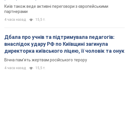
Київ також веде активні переговори з європейськими
партнерами
4 часа назад
15,5 т.
Дбала про учнів та підтримувала педагогів:
внаслідок удару РФ по Київщині загинула
директорка київського ліцею, її чоловік та онук
Вічна пам'ять жертвам російського терору
4 часа назад
15,5 т.