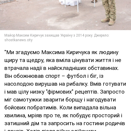
"Ми згадуємо Максима Киричука як людину
щиру та щедру, яка вміла цінувати життя і не
втрачала надії в найскладніших обставинах.
Він обожнював спорт – футбол і біг, із
насолодою вирушав на рибалку. Вмів готувати
і мав цілу низку "фірмових" рецептів. Запросто
міг самотужки зварити борщу і нагодувати
бойових побратимів. Коли випадала вільна
хвилина, мріяв про те, як побудує просторий і
затишний дім та запросить на гостини родичів