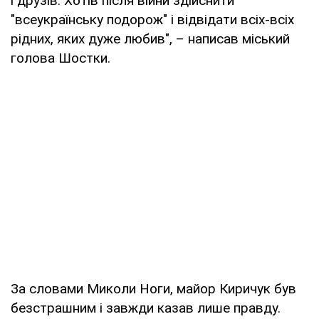
і друзів. Хотів після війни здійснити
"всеукраїнську подорож" і відвідати всіх-всіх
рідних, яких дуже любив", – написав міський
голова Шостки.
За словами Миколи Ноги, майор Киричук був
безстрашним і завжди казав лише правду.