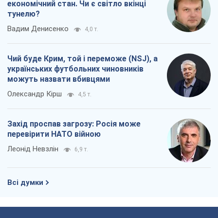
економічний стан. Чи є світло вкінці
тунелю?
Вадим Денисенко
4,0 т.
Чий буде Крим, той і переможе (NSJ), а
українських футбольних чиновників
можуть назвати вбивцями
Олександр Кірш
4,5 т.
Захід проспав загрозу: Росія може
перевірити НАТО війною
Леонід Невзлін
6,9 т.
Всі думки