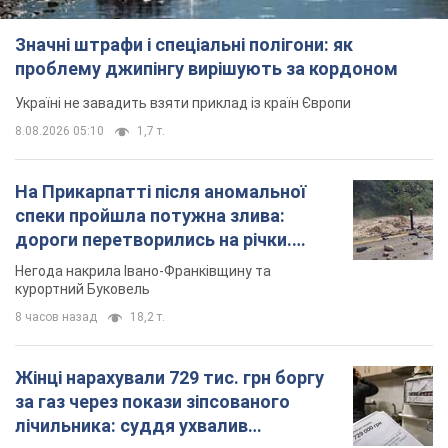
Значні штрафи і спеціальні полігони: як
проблему джипінгу вирішують за кордоном
Україні не завадить взяти приклад із країн Європи
8.08.2026 05:10
1,7 т.
На Прикарпатті після аномальної
спеки пройшла потужна злива:
дороги перетворились на річки.
Відео
Негода накрила Івано-Франківщину та
курортний Буковель
8 часов назад
18,2 т.
Жінці нарахували 729 тис. грн боргу
за газ через покази зіпсованого
лічильника: суддя ухвалив