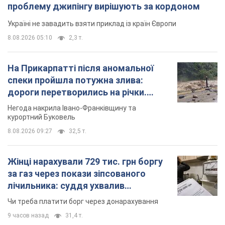
проблему джипінгу вирішують за кордоном
Україні не завадить взяти приклад із країн Європи
8.08.2026 05:10
2,3 т.
На Прикарпатті після аномальної
спеки пройшла потужна злива:
дороги перетворились на річки.
Відео
Негода накрила Івано-Франківщину та
курортний Буковель
8.08.2026 09:27
32,5 т.
Жінці нарахували 729 тис. грн боргу
за газ через покази зіпсованого
лічильника: суддя ухвалив
неочікуване рішення
Чи треба платити борг через донарахування
9 часов назад
31,4 т.