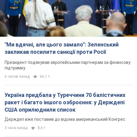
"Ми вдячні, але цього замало": Зеленський
закликав посилити санкції проти Росії
Президент подякував європейським партнерам за фінансову
підтримку
6 часов назад
66,1 т.
Україна придбала у Туреччини 70 балістичних
ракет і багато іншого озброєння: у Держдепі
США оприлюднили список
Держдеп вже поставив до відома американський Конгрес
3 часа назад
8,6 т.