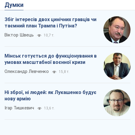
Думки
Збіг інтересів двох цинічних гравців чи
таємний план Трампа і Путіна?
Віктор Швець
10,7 т.
Мінськ готується до функціонування в
умовах масштабної воєнної кризи
Олександр Левченко
15,8 т.
Ні зброї, ні людей: як Лукашенко будує
нову армію
Ігар Тишкевич
13,6 т.