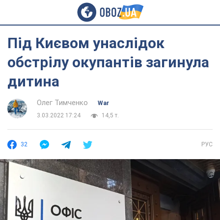
Під Києвом унаслідок
обстрілу окупантів загинула
дитина
Олег Тимченко
War
3.03.2022 17:24
14,5 т.
32
РУС