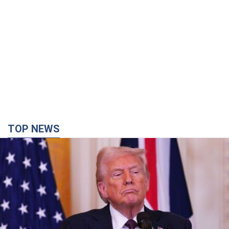
Кінець епохи "фактора Трампа": хто насправді
забезпечить Україні захист від російської
балістики. Інтерв’ю з Безсмертним
Володимир Зеленський зустрівся з українським дипломата
та окреслив нове бачення війни та ролі міжнародних
партнерів у боротьбі з Росією
12 минут назад
576