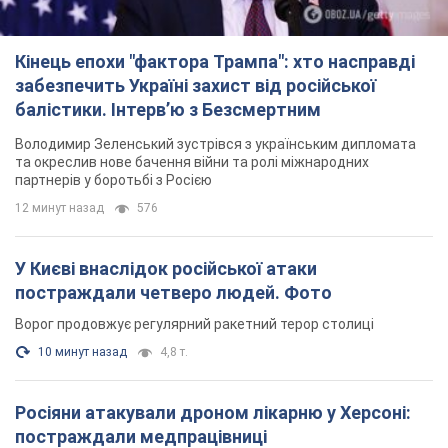
У Києві внаслідок російської атаки
постраждали четверо людей. Фото
Ворог продовжує регулярний ракетний терор столиці
10 минут назад
4,8 т.
Росіяни атакували дроном лікарню у Херсоні:
постраждали медпрацівниці
Загалом постраждали чотири жінки – і вони не єдині поранені
за добу
6 часов назад
2,2 т.