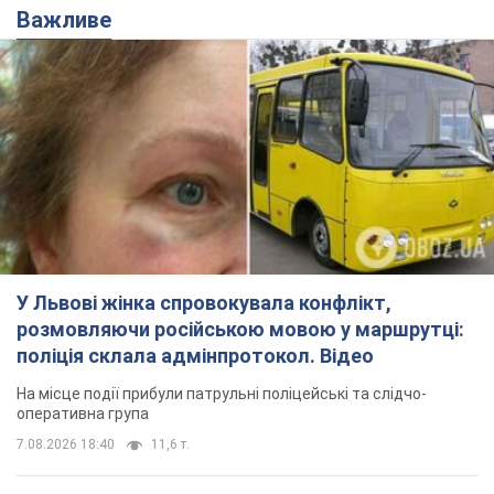
У Львові жінка спровокувала конфлікт,
розмовляючи російською мовою у маршрутці:
поліція склала адмінпротокол. Відео
На місце події прибули патрульні поліцейські та слідчо-
оперативна група
7.08.2026 18:40
11,6 т.
"Воюють, бо дурні": у Чернівцях
водій автобуса зневажив
українських військових і поплатився.
Відео
Водія звільнили після конфлікту з пасажирами
та образ військових
7.08.2026 15:47
9,8 т.
"Не слідкує за сексуальністю": у
Києві консультант салону краси
образив жінку після хімієтерапії,