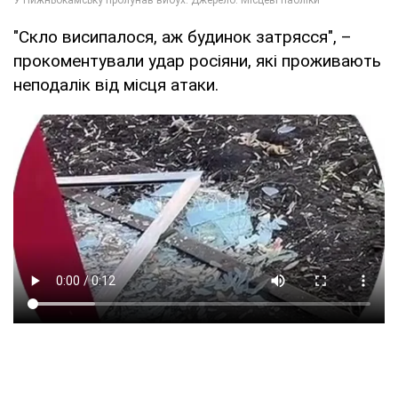
"Скло висипалося, аж будинок затрясся", –
прокоментували удар росіяни, які проживають
неподалік від місця атаки.