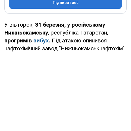
Підписатися
У вівторок,
31 березня, у російському
Нижньокамську,
республіка Татарстан,
прогримів
вибух
.
Під атакою опинився
нафтохімічний завод "Нижньокамськнафтохім".