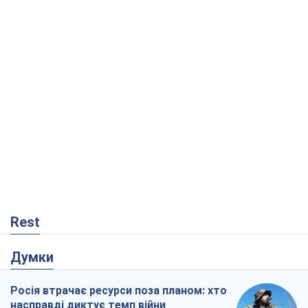
Rest
Думки
Росія втрачає ресурси поза планом: хто
насправді диктує темп війни
Сергій Місюра
9,8 т.
"Ми вже проходили через гірше": Україні
не варто піддаватися зневірі через
ракетний терор
Сергій Марченко, експерт
8,8 т.
Захід проспав загрозу: Росія може
перевірити НАТО війною