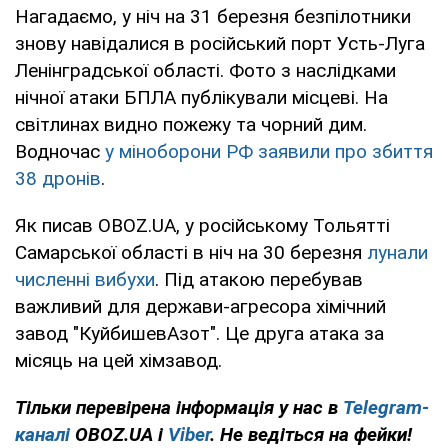
Нагадаємо, у ніч на 31 березня безпілотники
знову навідалися в російський порт Усть-Луга
Ленінградської області. Фото з наслідками
нічної атаки БПЛА публікували місцеві. На
світлинах видно пожежу та чорний дим.
Водночас
у міноборони РФ заявили про збиття
38 дронів
.
Як писав OBOZ.UA, у російському Тольятті
Самарської області в ніч на 30 березня
лунали
численні вибухи
. Під атакою перебував
важливий для держави-агресора хімічний
завод "КуйбишевАзот". Це друга атака за
місяць на цей хімзавод.
Тільки перевірена інформація у нас в
Telegram-
каналі
OBOZ.UA і
Viber
. Не ведіться на фейки!