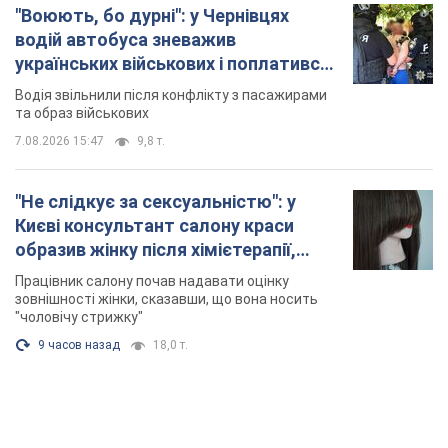
розгорівся скандал. Фото
Працівник салону почав надавати оцінку
зовнішності жінки, сказавши, що вона носить
"чоловічу стрижку"
9 часов назад
18,0 т.
TOP NEWS