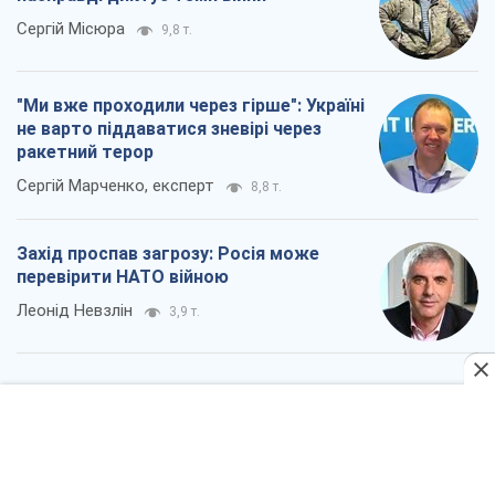
Леонід Невзлін
3,9 т.
"Варта" та "Новатор" витримали
кулеметний обстріл і удар FPV-дрона,
врятувавши життя офіцеру ЗСУ
Українська Бронетехніка
3,5 т.