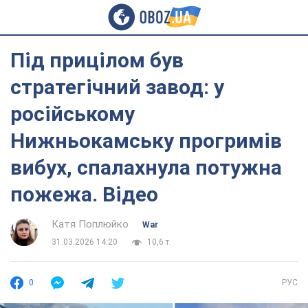
Під прицілом був
стратегічний завод: у
російському
Нижньокамську прогримів
вибух, спалахнула потужна
пожежа. Відео
Катя Поплюйко
War
31.03.2026 14:20
10,6 т.
0
РУС