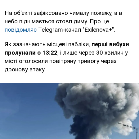
На об'єкті зафіксовано чималу пожежу, а в
небо піднімається стовп диму. Про це
повідомляє
Telegram-канал "Exilenova+".
Як зазначають місцеві пабліки,
перші вибухи
пролунали о 13:22
, і лише через 30 хвилин у
місті оголосили повітряну тривогу через
дронову атаку.