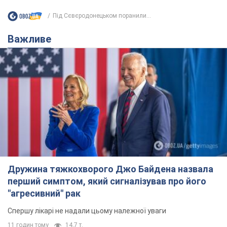
Під Сєвєродонецьком поранили...
Важливе
Дружина тяжкохворого Джо Байдена назвала
перший симптом, який сигналізував про його
"агресивний" рак
Спершу лікарі не надали цьому належної уваги
11 годин тому
14,7 т.