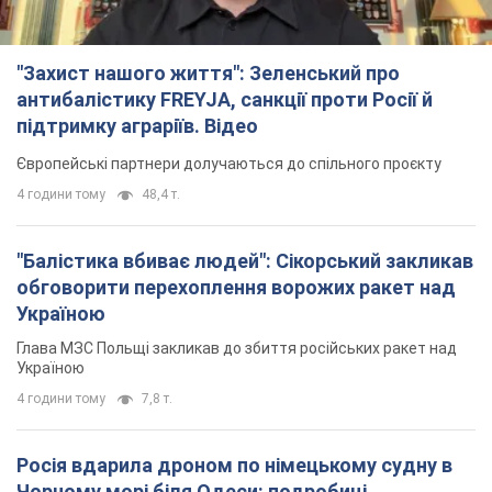
"Захист нашого життя": Зеленський про
антибалістику FREYJA, санкції проти Росії й
підтримку аграріїв. Відео
Європейські партнери долучаються до спільного проєкту
4 години тому
48,4 т.
"Балістика вбиває людей": Сікорський закликав
обговорити перехоплення ворожих ракет над
Україною
Глава МЗС Польщі закликав до збиття російських ракет над
Україною
4 години тому
7,8 т.
Росія вдарила дроном по німецькому судну в
Чорному морі біля Одеси: подробиці