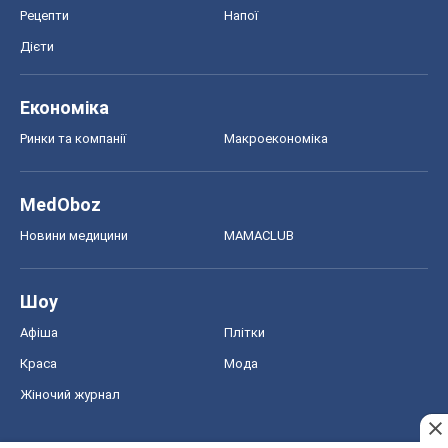
Рецепти
Напої
Дієти
Економіка
Ринки та компанії
Макроекономіка
MedOboz
Новини медицини
MAMACLUB
Шоу
Афіша
Плітки
Краса
Мода
Жіночий журнал