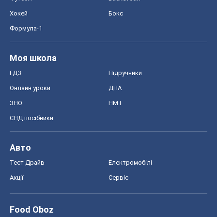
Хокей
Бокс
Формула-1
Моя школа
ГДЗ
Підручники
Онлайн уроки
ДПА
ЗНО
НМТ
СНД посібники
Авто
Тест Драйв
Електромобілі
Акції
Сервіс
Food Oboz