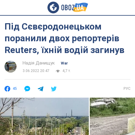
Під Сєвєродонецьком
поранили двох репортерів
Reuters, їхній водій загинув
Надія Данищук
War
3.06.2022 20:47
4,7 т.
45
РУС