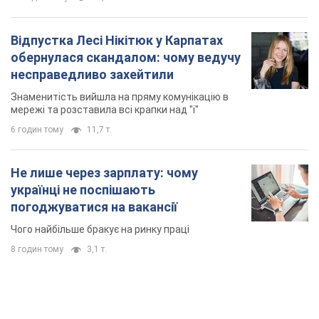
Відпустка Лесі Нікітюк у Карпатах
обернулася скандалом: чому ведучу
несправедливо захейтили
Знаменитість вийшла на пряму комунікацію в
мережі та розставила всі крапки над "і"
6 годин тому
11,7 т.
Не лише через зарплату: чому
українці не поспішають
погоджуватися на вакансії
Чого найбільше бракує на ринку праці
8 годин тому
3,1 т.