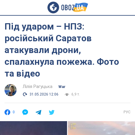
Під ударом – НПЗ:
російський Саратов
атакували дрони,
спалахнула пожежа. Фото
та відео
Лілія Рагуцька
War
31.05.2026 12:06
6,9 т.
0
РУС