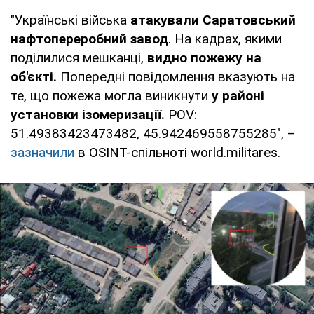
"Українські війська
атакували Саратовський
нафтопереробний завод
. На кадрах, якими
поділилися мешканці,
видно пожежу на
об'єкті.
Попередні повідомлення вказують на
те, що пожежа могла виникнути
у районі
установки ізомеризації.
POV:
51.49383423473482, 45.942469558755285", –
зазначили
в OSINT-спільноті world.militares.