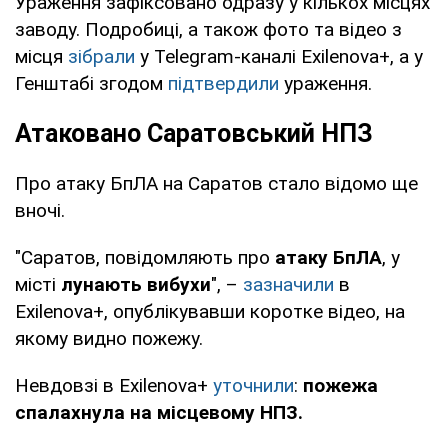
Ураження зафіксовано одразу у кількох місцях
заводу. Подробиці, а також фото та відео з
місця
зібрали
у Telegram-каналі Exilenova+, а у
Генштабі згодом
підтвердили
ураження.
Атаковано Саратовський НПЗ
Про атаку БпЛА на Саратов стало відомо ще
вночі.
"Саратов, повідомляють про
атаку БпЛА
, у
місті
лунають вибухи
", –
зазначили
в
Exilenova+, опублікувавши коротке відео, на
якому видно пожежу.
Невдовзі в Exilenova+
уточнили
:
пожежа
спалахнула на місцевому НПЗ.