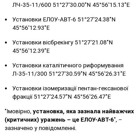
ЛЧ-35-11/600 51°27'30.00"N 45°56'15.13"E
Установки ЕЛОУ-АВT-6 51°27'24.38"N
45°56'12.93"E
Установки вісбрекінгу 51°27'21.08"N
45°56'12.39"E
Установки каталітичного риформування
Л-35-11/300 51°27'30.59"N 45°56'26.31"E
Установки ізомеризації пентан-гексанової
фракції 51°27'24.57"N 45°56'26.47"E
"Імовірно,
установка, яка зазнала найважчих
(критичних) уражень – це ЕЛОУ-АВT-6
", –
зазначено у повідомленні.