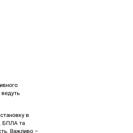
тивного
і ведуть
бстановку в
, БПЛА та
сть. Важливо –