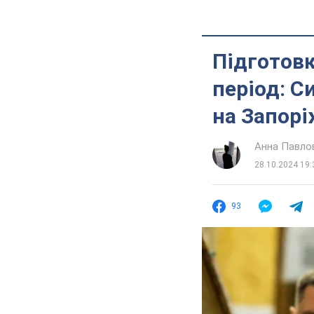
Підготовк
період: С
на Запорі
Анна Павло
28.10.2024 19:
93