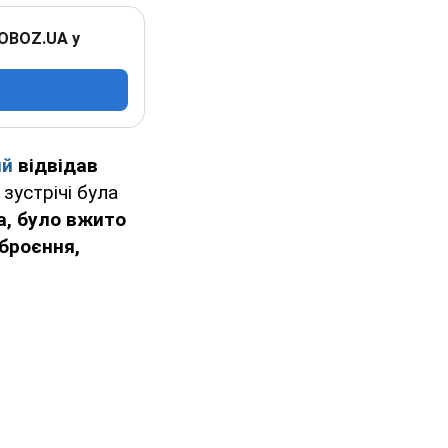
 OBOZ.UA у
ий
відвідав
зустрічі була
а, було вжито
зброєння,