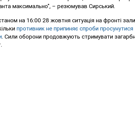
анта максимально", – резюмував Сирський.
таном на 16:00 28 жовтня ситуація на фронті зал
кільки
противник не припиняє спроби просунутися 
и
. Сили оборони продовжують стримувати загарбн
.