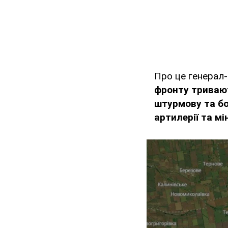
Про це генерал
фронту тривають
штурмову та бо
артилерії та мі