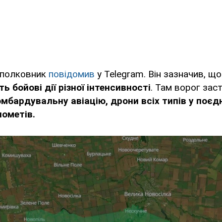
-полковник
повідомив
у Telegram. Він зазначив, щ
 бойові дії різної інтенсивності
. Там ворог зас
мбардувальну авіацію, дрони всіх типів у поєдн
нометів.