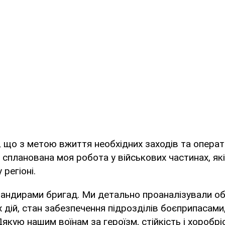
 що з метою вжиття необхідних заходів та опера
 спланована моя робота у військових частинах, як
регіоні.
мандирами бригад. Ми детально проаналізували о
 дій, стан забезпечення підрозділів боєприпасами
якую нашим воїнам за героїзм, стійкість і хоробрі