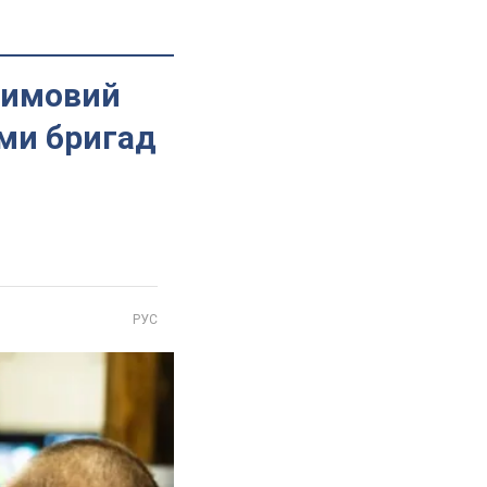
-зимовий
ами бригад
РУС