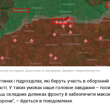
инах і підрозділах, які беруть участь в оборонній 
асті. У таких умовах наше головне завдання – пос
льш складних ділянках фронту й забезпечити макс
оборони", – йдеться в повідомленні.