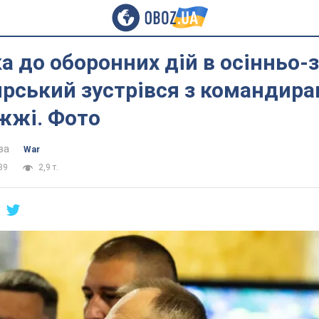
а до оборонних дій в осінньо
ирський зустрівся з командир
жжі. Фото
ва
War
39
2,9 т.