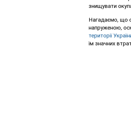
знищувати окуп
Нагадаємо, що с
напруженою, ос
території Україн
їм значних втрат