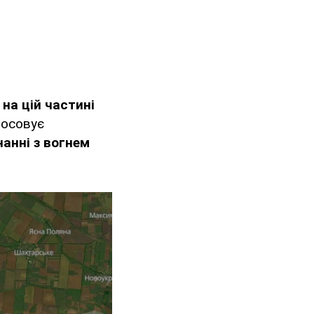
о
на цій частині
тосовує
анні з вогнем