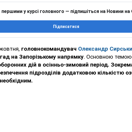
 першими у курсі головного — підпишіться на Новини на
Підписатися
 жовтня,
головнокомандувач
Олександр Сирськ
гад на Запорізькому напрямку
. Основною темою 
оборонних дій в осінньо-зимовий період. Зокрем
безпечення підрозділів додатковою кількістю о
 необхідним.