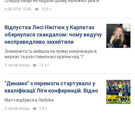
Спершу лікарі не надали цьому належної уваги
6.08.2026 12:46
15,6 т.
Відпустка Лесі Нікітюк у Карпатах
обернулася скандалом: чому ведучу
несправедливо захейтили
Знаменитість вийшла на пряму комунікацію в
мережі та розставила всі крапки над "і"
9 часов назад
12,4 т.
"Динамо" з перемоги стартувало у
кваліфікації Ліги конференцій. Відео
Матч відбувся в Любліні
5 часов назад
1,8 т.