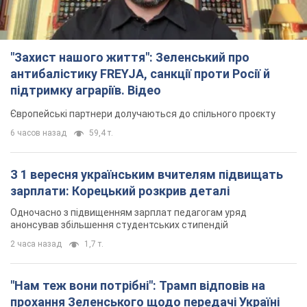
"Захист нашого життя": Зеленський про
антибалістику FREYJA, санкції проти Росії й
підтримку аграріїв. Відео
Європейські партнери долучаються до спільного проєкту
6 часов назад
59,4 т.
З 1 вересня українським вчителям підвищать
зарплати: Корецький розкрив деталі
Одночасно з підвищенням зарплат педагогам уряд
анонсував збільшення студентських стипендій
2 часа назад
1,7 т.
"Нам теж вони потрібні": Трамп відповів на
прохання Зеленського щодо передачі Україні