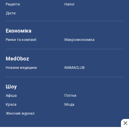
Рецепти
Напої
Дієти
Економіка
Ринки та компанії
Макроекономіка
MedOboz
Новини медицини
MAMACLUB
Шоу
Афіша
Плітки
Краса
Мода
Жіночий журнал