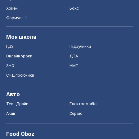
Хокей
Бокс
Формула-1
Моя школа
ГДЗ
Підручники
Онлайн уроки
ДПА
ЗНО
НМТ
СНД посібники
Авто
Тест Драйв
Електромобілі
Акції
Сервіс
Food Oboz