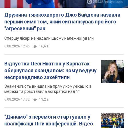
Дружина тяжкохворого Джо Байдена назвала
перший симптом, який сигналізував про його
"агресивний" рак
Спершу лікарі не надали цьому належної уваги
6.08.2026 12:46
16,6 т.
Відпустка Лесі Нікітюк у Карпатах
обернулася скандалом: чому ведучу
несправедливо захейтили
Знаменитість вийшла на пряму комунікацію в
мережі та розставила всі крапки над "і"
6.08.2026 17:32
13,2 т.
"Динамо" з перемоги стартувало у
кваліфікації Ліги конференцій. Відео