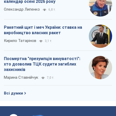
календар осені 2026 року
Олександр Липенко
6,8 т.
Ракетний щит і меч України: ставка на
виробництво власних ракет
Кирило Татарінов
3,1 т.
Посмертна "презумпція винуватості":
хто дозволив ТЦК судити загиблих
захисників
Марина Ставнійчук
7,0 т.
Всі думки