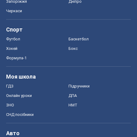
Запоріжжя
Дніпро
Черкаси
Спорт
Футбол
Баскетбол
Хокей
Бокс
Формула-1
Моя школа
ГДЗ
Підручники
Онлайн уроки
ДПА
ЗНО
НМТ
СНД посібники
Авто