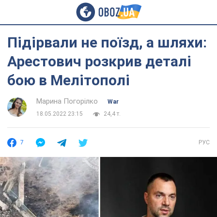
Підірвали не поїзд, а шляхи:
Арестович розкрив деталі
бою в Мелітополі
Марина Погорілко
War
18.05.2022 23:15
24,4 т.
7
РУС