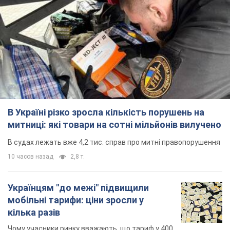
В Україні різко зросла кількість порушень на
митниці: які товари на сотні мільйонів вилучено
В судах лежать вже 4,2 тис. справ про митні правопорушення
10 часов назад
2,8 т.
Українцям "до межі" підвищили
мобільні тарифи: ціни зросли у
кілька разів
Чому учасники ринку вважають, що тариф у 400