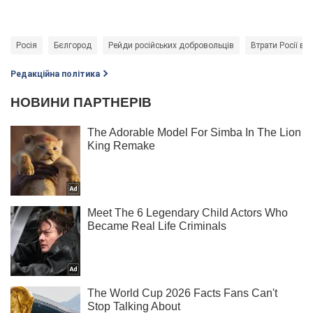
Росія
Бєлгород
Рейди російських добровольців
Втрати Росії в в
Редакційна політика