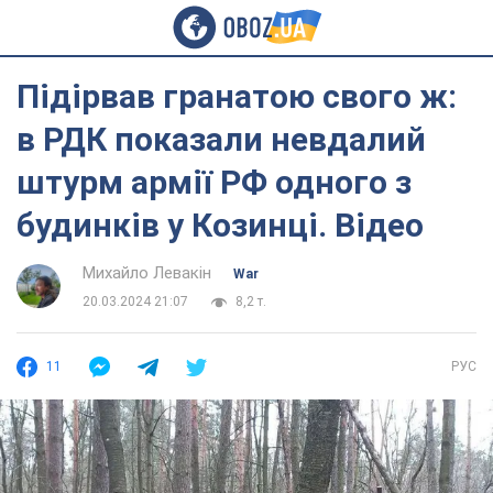
Підірвав гранатою свого ж:
в РДК показали невдалий
штурм армії РФ одного з
будинків у Козинці. Відео
Михайло Левакін
War
20.03.2024 21:07
8,2 т.
11
РУС