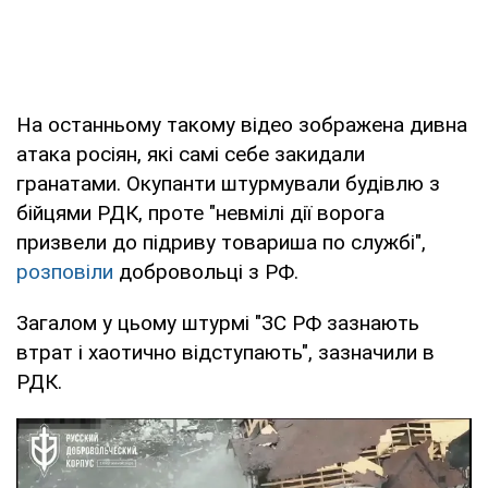
На останньому такому відео зображена дивна
атака росіян, які самі себе закидали
гранатами. Окупанти штурмували будівлю з
бійцями РДК, проте "невмілі дії ворога
призвели до підриву товариша по службі",
розповіли
добровольці з РФ.
Загалом у цьому штурмі "ЗС РФ зазнають
втрат і хаотично відступають", зазначили в
РДК.