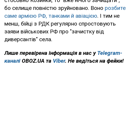
стосовно Козинки, то "вже нічого зачищати",
бо селище повністю зруйновано. Воно
розбите
саме армією РФ, танками й авіацією
. І тим не
менш, бійці з РДК регулярно спростовують
заяви військових РФ про "зачистку від
диверсантів" села.
Лише
перевірена інформація в нас у
Telegram-
каналі
OBOZ.UA та
Viber
. Не ведіться на фейки!