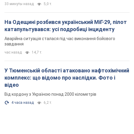
33 минуты назад
5,0 т.
На Одещині розбився український МіГ-29, пілот
катапультувався: усі подробиці інциденту
Аварійна ситуація сталася під час виконання бойового
завдання
час назад
14,7 т.
У Тюменській області атаковано нафтохімічний
комплекс: що відомо про наслідки. Фото і
відео
Від кордону з Україною понад 2000 кілометрів
4 часа назад
6,2 т.