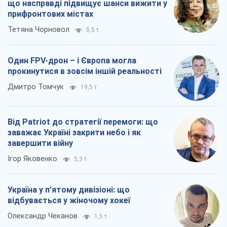
що насправді підвищує шанси вижити у
прифронтових містах
Тетяна Чорновол
5,5 т.
Один FPV-дрон – і Європа могла
прокинутися в зовсім іншій реальності
Дмитро Томчук
19,5 т.
Від Patriot до стратегії перемоги: що
заважає Україні закрити небо і як
завершити війну
Ігор Яковенко
5,3 т.
Україна у п’ятому дивізіоні: що
відбувається у жіночому хокеї
Олександр Чеканов
1,5 т.