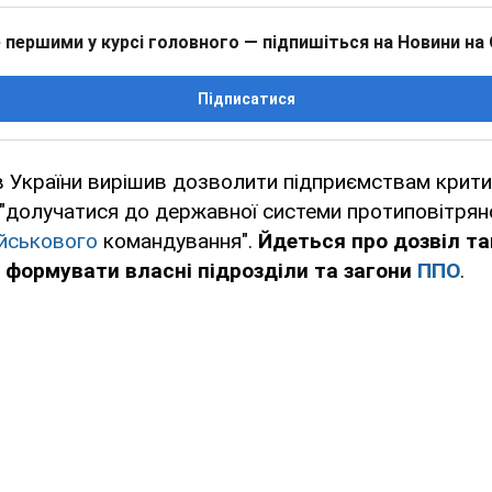
 першими у курсі головного — підпишіться на Новини на
Підписатися
ів України вирішив дозволити підприємствам крити
"долучатися до державної системи протиповітряно
ійськового
командування".
Йдеться про дозвіл т
формувати власні підрозділи та загони
ППО
.