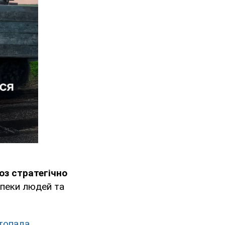
оз стратегічно
зпеки людей та
стопада