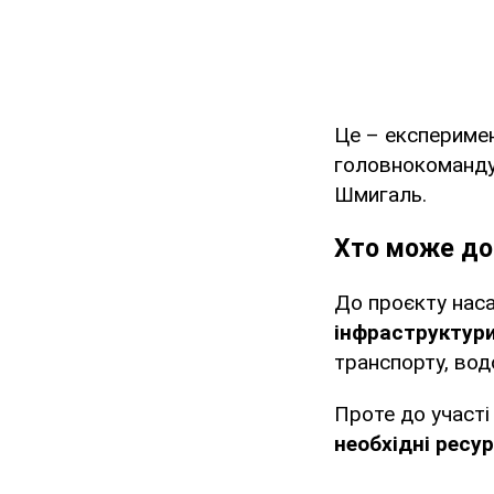
Це – експериме
головнокоманду
Шмигаль.
Хто може до
До проєкту нас
інфраструктур
транспорту, вод
Проте до участі
необхідні ресу