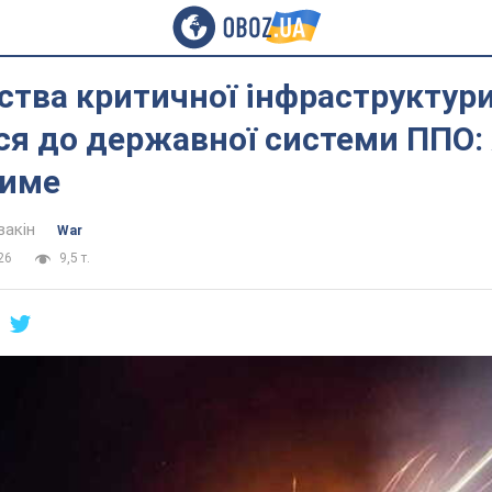
ства критичної інфраструктур
я до державної системи ППО: 
тиме
вакін
War
26
9,5 т.