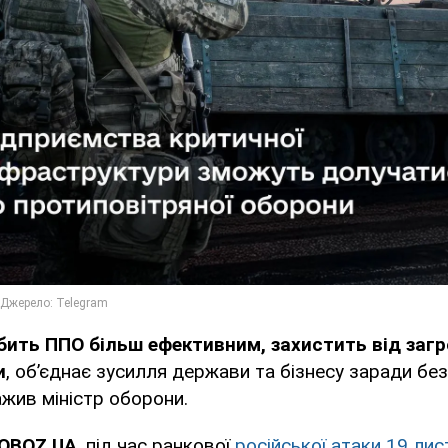
бить ППО більш ефективним, захистить від загр
и
, об’єднає зусилля держави та бізнесу заради бе
ажив міністр оборони.
 OBOZ.UA
, під час ранкової
російської атаки 19 ли