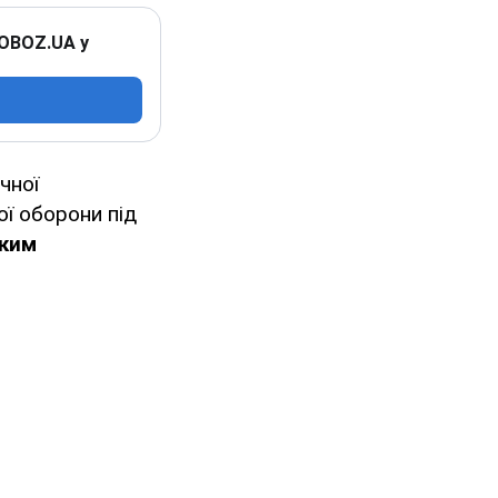
 OBOZ.UA у
чної
ї оборони під
аким