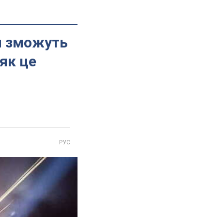
и зможуть
як це
РУС