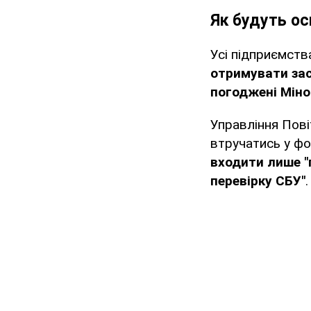
Як будуть ос
Усі підприємств
отримувати за
погоджені Мін
Управління Пові
втручатись у ф
входити лише "
перевірку СБУ"
.