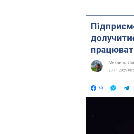
Підприєм
долучитис
працюва
Михайло Ле
20.11.2025 00:
60