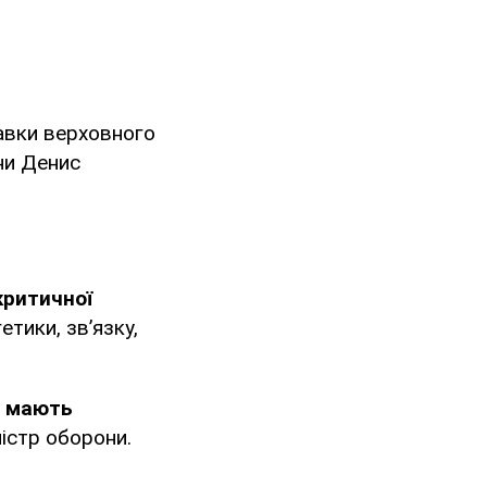
авки верховного
ни Денис
критичної
тики, зв’язку,
і мають
ністр оборони.