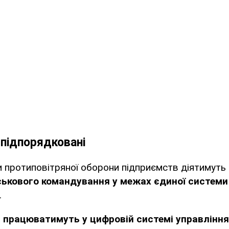
підпорядковані
пи протиповітряної оборони підприємств діятимут
ькового командування у межах єдиної системи
.
п
працюватимуть у цифровій системі управлінн