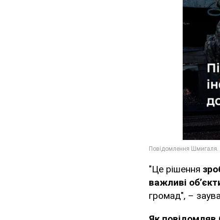
"Це рішення
зро
важливі об’єкт
громад", – заув
Як повідомляв