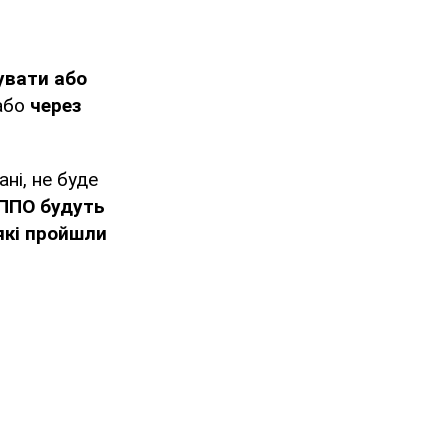
увати або
 або
через
ні, не буде
 ППО будуть
 які пройшли