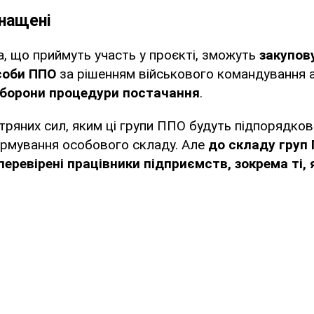
нащені
а, що приймуть участь у проєкті, зможуть
закупов
соби ППО
за рішенням військового командування
оборони процедури постачання
.
тряних сил, яким ці групи ППО будуть підпорядкова
ормування особового складу. Але
до складу груп
перевірені працівники підприємств, зокрема ті,