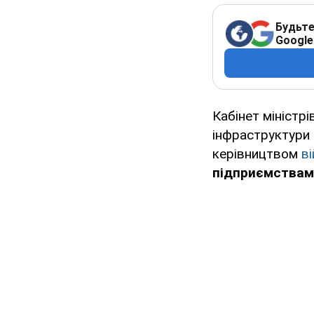
Будьте
Google
Кабінет міністр
інфраструктури 
керівництвом
в
підприємствам 