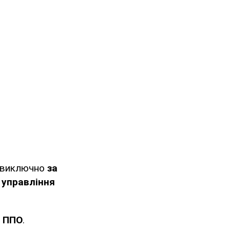
ь виключно
за
 управління
я ППО
.