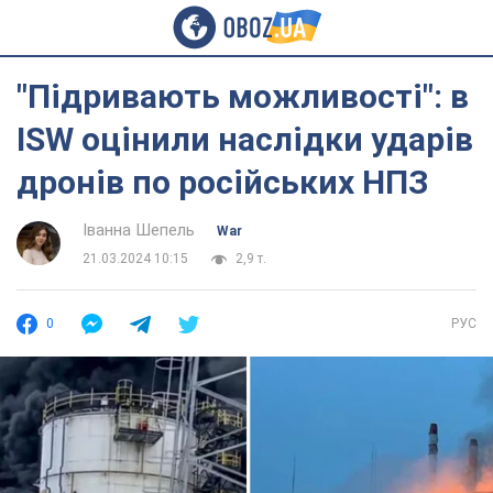
"Підривають можливості": в
ISW оцінили наслідки ударів
дронів по російських НПЗ
Іванна Шепель
War
21.03.2024 10:15
2,9 т.
0
РУС