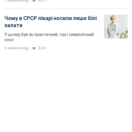
7 часов назад
8,9 т.
Чому в СРСР лікарі носили лише білі
халати
У цьому був як практичний, так і символічний
сенс
6 часов назад
2,4 т.