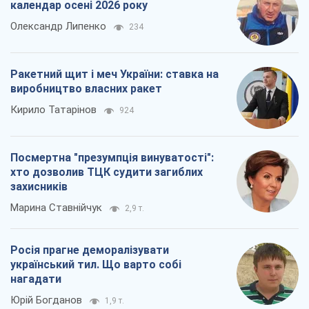
календар осені 2026 року
Олександр Липенко
234
Ракетний щит і меч України: ставка на
виробництво власних ракет
Кирило Татарінов
924
Посмертна "презумпція винуватості":
хто дозволив ТЦК судити загиблих
захисників
Марина Ставнійчук
2,9 т.
Росія прагне деморалізувати
український тил. Що варто собі
нагадати
Юрій Богданов
1,9 т.