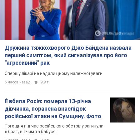
Дружина тяжкохворого Джо Байдена назвала
перший симптом, який сигналізував про його
"агресивний" рак
Спершу лікарі не надали цьому належної уваги
6 часов назад
9,9 т.
Її вбила Росія: померла 13-річна
дівчинка, поранена внаслідок
російської атаки на Сумщину. Фото
Того дня під час російського обстрілу загинули
її брат, вітчим та бабуся