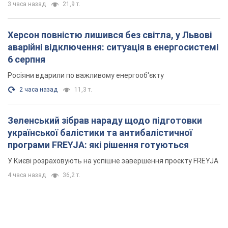
3 часа назад
21,9 т.
Херсон повністю лишився без світла, у Львові
аварійні відключення: ситуація в енергосистемі
6 серпня
Росіяни вдарили по важливому енергооб'єкту
2 часа назад
11,3 т.
Зеленський зібрав нараду щодо підготовки
української балістики та антибалістичної
програми FREYJA: які рішення готуються
У Києві розраховують на успішне завершення проєкту FREYJA
4 часа назад
36,2 т.