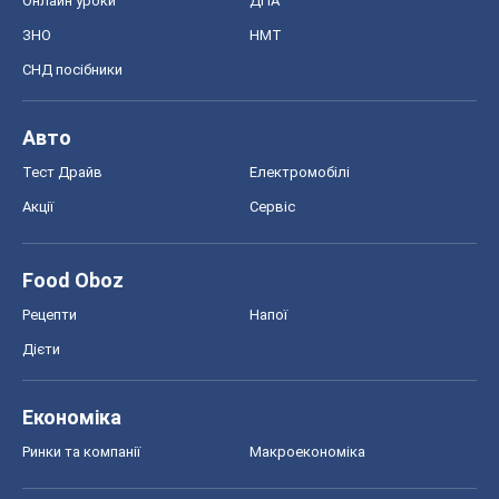
Онлайн уроки
ДПА
ЗНО
НМТ
СНД посібники
Авто
Тест Драйв
Електромобілі
Акції
Сервіс
Food Oboz
Рецепти
Напої
Дієти
Економіка
Ринки та компанії
Макроекономіка