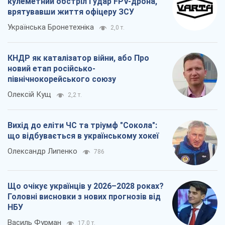
кулеметний обстріл і удар FPV-дрона,
врятувавши життя офіцеру ЗСУ
Українська Бронетехніка
2,0 т.
КНДР як каталізатор війни, або Про
новий етап російсько-
північнокорейського союзу
Олексій Кущ
2,2 т.
Вихід до еліти ЧС та тріумф "Сокола":
що відбувається в українському хокеї
Олександр Липенко
786
Що очікує українців у 2026–2028 роках?
Головні висновки з нових прогнозів від
НБУ
Василь Фурман
17,0 т.