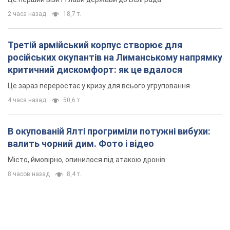
2 часа назад
18,7 т.
Третій армійський корпус створює для
російських окупантів на Лиманському напрямку
критичний дискомфорт: як це вдалося
Це зараз переростає у кризу для всього угруповання
4 часа назад
50,6 т.
В окупованій Ялті прогриміли потужні вибухи:
валить чорний дим. Фото і відео
Місто, ймовірно, опинилося під атакою дронів
8 часов назад
8,4 т.