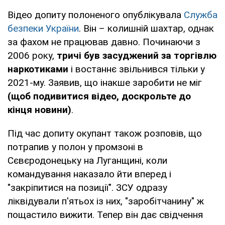
Відео допиту полоненого опублікувала
Служба
безпеки України
. Він – колишній шахтар, однак
за фахом не працював давно. Починаючи з
2006 року,
тричі був засуджений за торгівлю
наркотиками
і востаннє звільнився тільки у
2021-му. Заявив, що інакше заробити не міг
(щоб подивитися відео, доскрольте до
кінця новини)
.
Під час допиту окупант також розповів, що
потрапив у полон у промзоні в
Сєвєродонецьку на Луганщині, коли
командування наказало йти вперед і
"закріпитися на позиції". ЗСУ одразу
ліквідували п'ятьох із них, "заробітчанину" ж
пощастило вижити. Тепер він дає свідчення