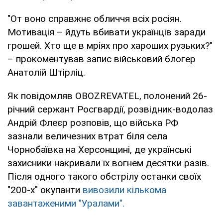
"От воно справжнє обличчя всіх росіян.
Мотивація – йдуть вбивати українців заради
грошей. Хто ще в мріях про хароших рузьких?"
– прокоментував запис військовий блогер
Анатолій Штірліц.
Як повідомляв OBOZREVATEL, полонений 26-
річний сержант Росгвардії, розвідник-водолаз
Андрій Флеєр розповів, що війська РФ
зазнали величезних втрат біля села
Чорнобаївка на Херсонщині, де українські
захисники накривали їх вогнем десятки разів.
Після одного такого обстрілу останки своїх
"200-х" окупанти
вивозили кількома
завантаженими "Уралами".