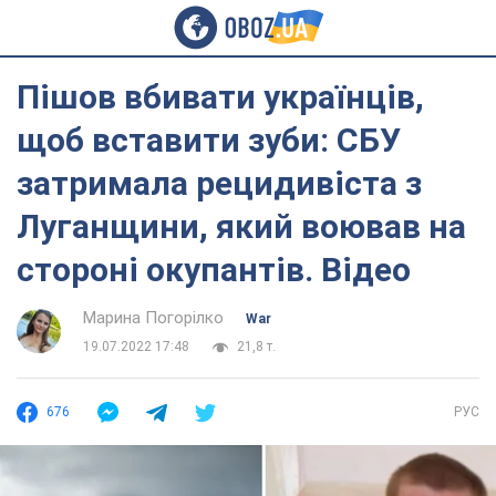
Пішов вбивати українців,
щоб вставити зуби: СБУ
затримала рецидивіста з
Луганщини, який воював на
стороні окупантів. Відео
Марина Погорілко
War
19.07.2022 17:48
21,8 т.
676
РУС