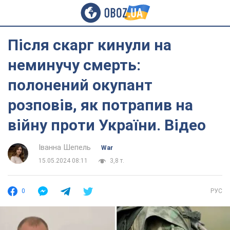
Після скарг кинули на
неминучу смерть:
полонений окупант
розповів, як потрапив на
війну проти України. Відео
Іванна Шепель
War
15.05.2024 08:11
3,8 т.
0
РУС