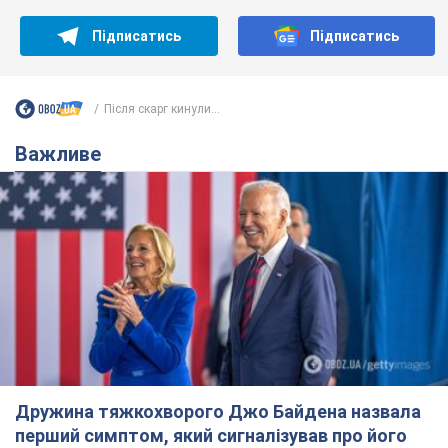
Дружина тяжкохворого Джо Байдена назвала
перший симптом, який сигналізував про його
"агресивний" рак
Спершу лікарі не надали цьому належної уваги
6.08.2026 12:46
15,1 т.
Відпустка Лесі Нікітюк у Карпатах
обернулася скандалом: чому ведучу
несправедливо захейтили