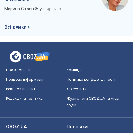
Про компанію
Команда
Правова інформація
Політика конфіденційності
Реклама на сайті
Документи
Редакційна політика
Журналісти OBOZ.UA на місці
подій
OBOZ.UA
Політика
Світ
Розслідування
Блоги
Суспільство
Регіони України
Київ
Харків
Запоріжжя
Дніпро