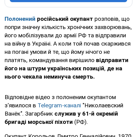
Полонений
російський окупант
розповів, що
попри значну кількість хронічних захворювань,
його мобілізували до армії РФ та відправили
на війну в Україні. А коли той почав скаржився
на погані умови й те, що йому нічого не
платять, командування вирішило
відправити
його на штурм українських позицій
,
де на
нього чекала неминуча смерть.
Відповідне відео з полоненим окупантом
з'явилося в
Telegram-каналі
"Николаевский
Ванёк". Загарбник
служив у 61-й окремій
бригаді морської піхоти
(РФ).
Окупант Корольов Дмитро Геннадійович, 1970