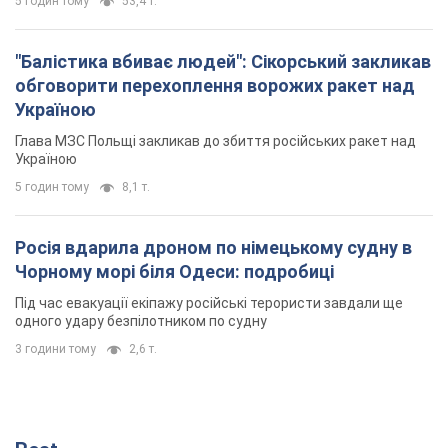
Росія вдарила дроном по німецькому судну в
Чорному морі біля Одеси: подробиці
Під час евакуації екіпажу російські терористи завдали ще
одного удару безпілотником по судну
3 години тому
2,6 т.
Rest
Думки
Кремль переносить війну в тил Європи:
під загрозою критична логістика
Віктор Ягун
9,6 т.