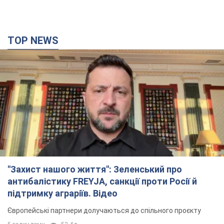
"Захист нашого життя": Зеленський про
антибалістику FREYJA, санкції проти Росії й
підтримку аграріїв. Відео
Європейські партнери долучаються до спільного проєкту
5 годин тому
53,4 т.
"Балістика вбиває людей": Сікорський закликав
обговорити перехоплення ворожих ракет над
Україною
Глава МЗС Польщі закликав до збиття російських ракет над
Україною
5 годин тому
8,1 т.