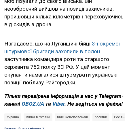
мобілізували до свого війська. Він
неозброєний вийшов на позиції захисників,
пройшовши кілька кілометрів і переховуючись
від скидів з дрона.
Нагадаємо, що на Луганщині бійці
3-ї окремої
штурмової бригади захопили в полон
заступника командира роти та старшого
сержанта 752 полку ЗС РФ. У цей момент
окупанти намагалися штурмувати українські
позиції поблизу Райгородки.
Тільки
перевірена інформація в нас у Telegram-
каналі
OBOZ.UA
та
Viber
. Не ведіться на фейки!
Україна
Війна в Україні
військовополонені
росіяни
Росія - к
Редакційна політика