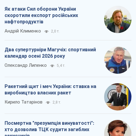
Олександр Липенко
5,4 т.
Ракетний щит і меч України: ставка на
виробництво власних ракет
Кирило Татарінов
2,8 т.
Посмертна "презумпція винуватості":
хто дозволив ТЦК судити загиблих
захисників
Марина Ставнійчук
6,3 т.
Всі думки