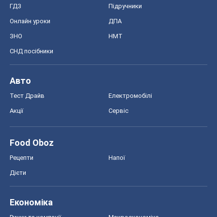
Акції
Сервіс
Food Oboz
Рецепти
Напої
Дієти
Економіка
Ринки та компанії
Макроекономіка
MedOboz
Новини медицини
MAMACLUB
Шоу
Афіша
Плітки