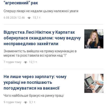
Знаменитість вийшла на пряму комунікацію в
мережі та розставила всі крапки над "і"
7 годин тому
12,1 т.
Не лише через зарплату: чому
українці не поспішають
погоджуватися на вакансії
Чого найбільше бракує на ринку праці
9 годин тому
3,1 т.
TOP NEWS