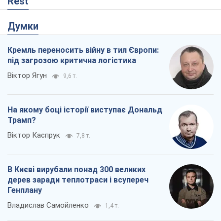
На якому боці історії виступає Дональд
Трамп?
Віктор Каспрук
7,8 т.
В Києві вирубали понад 300 великих
дерев заради теплотраси і всупереч
Генплану
Владислав Самойленко
1,4 т.
Як атаки Сил оборони України
скоротили експорт російських
нафтопродуктів
Андрій Клименко
2,0 т.
Два супертурніри Магучіх: спортивний
календар осені 2026 року