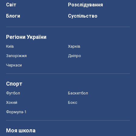
Черкаси
Спорт
Футбол
Баскетбол
Хокей
Бокс
Формула-1
Моя школа
ГДЗ
Підручники
Онлайн уроки
ДПА
ЗНО
НМТ
СНД посібники
Авто
Тест Драйв
Електромобілі