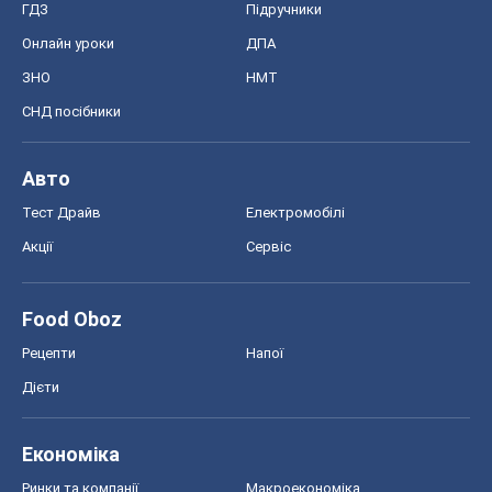
ГДЗ
Підручники
Онлайн уроки
ДПА
ЗНО
НМТ
СНД посібники
Авто
Тест Драйв
Електромобілі
Акції
Сервіс
Food Oboz
Рецепти
Напої
Дієти
Економіка
Ринки та компанії
Макроекономіка