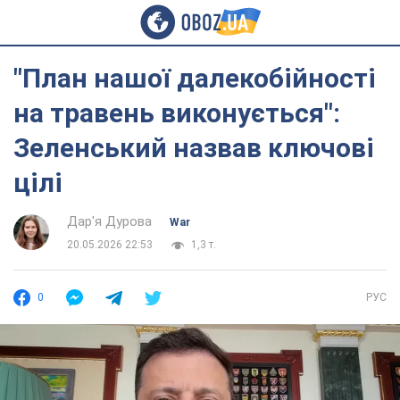
"План нашої далекобійності
на травень виконується":
Зеленський назвав ключові
цілі
Дар'я Дурова
War
20.05.2026 22:53
1,3 т.
0
РУС