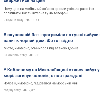
скаржитись на ціни
Чому ціни на мобільний зв'язок зросли у кілька разів і як
поліпшити якість інтернету на телефоні
2 години тому
11,6 т.
В окупованій Ялті прогриміли потужні вибухи:
валить чорний дим. Фото і відео
Місто, ймовірно, опинилося під атакою дронів
33 хвилини тому
981
У Коблевому на Миколаївщині стався вибух у
морі: загинув чоловік, є постраждалі
Чоловік, ймовірно, підірвався на морській міні
годину тому
2,3 т.