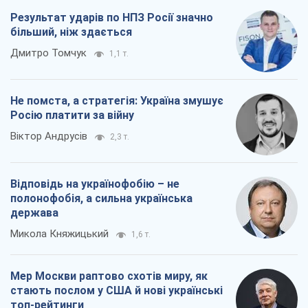
Результат ударів по НПЗ Росії значно
більший, ніж здається
Дмитро Томчук
1,1 т.
Не помста, а стратегія: Україна змушує
Росію платити за війну
Віктор Андрусів
2,3 т.
Відповідь на українофобію – не
полонофобія, а сильна українська
держава
Микола Княжицький
1,6 т.
Мер Москви раптово схотів миру, як
стають послом у США й нові українські
топ-рейтинги