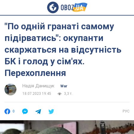
"По одній гранаті самому
підірватись": окупанти
скаржаться на відсутність
БК і голод у сім'ях.
Перехоплення
Надія Данищук
War
18.07.2023 19:45
3,3 т.
0
РУС