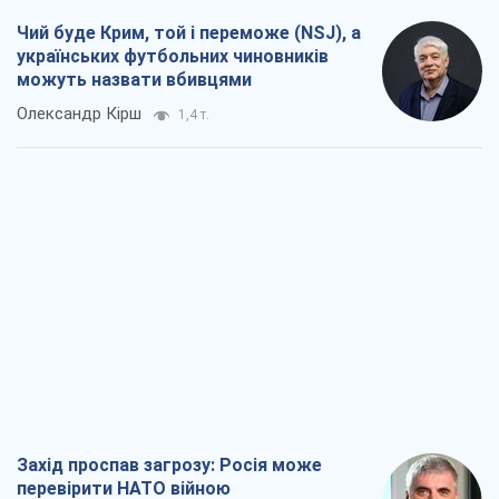
Захід проспав загрозу: Росія може
перевірити НАТО війною
Леонід Невзлін
5,3 т.
"Варта" та "Новатор" витримали
кулеметний обстріл і удар FPV-дрона,
врятувавши життя офіцеру ЗСУ
Українська Бронетехніка
4,3 т.