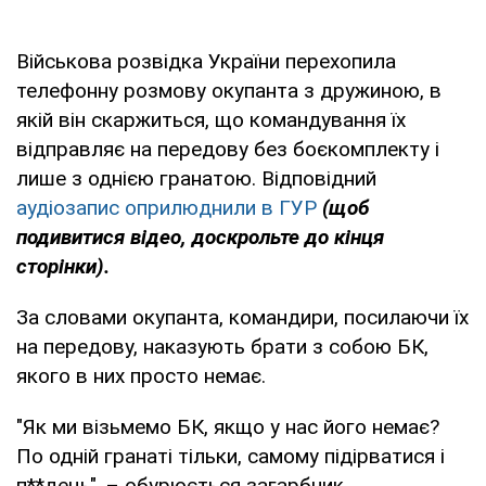
Військова розвідка України перехопила
телефонну розмову окупанта з дружиною, в
якій він скаржиться, що командування їх
відправляє на передову без боєкомплекту і
лише з однією гранатою. Відповідний
аудіозапис оприлюднили в ГУР
(щоб
подивитися відео, доскрольте до кінця
сторінки).
За словами окупанта, командири, посилаючи їх
на передову, наказують брати з собою БК,
якого в них просто немає.
"Як ми візьмемо БК, якщо у нас його немає?
По одній гранаті тільки, самому підірватися і
п**дець", – обурюється загарбник.