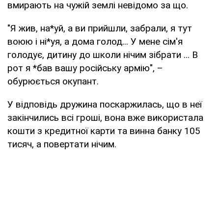
вмирають на чужій землі невідомо за що.
"Я жив, на*уй, а ви прийшли, забрали, я тут
воюю і ні*уя, а дома голод... У мене сім'я
голодує, дитину до школи нічим зібрати ... В
рот я *бав вашу російську армію", –
обурюється окупант.
У відповідь дружина поскаржилась, що в неї
закінчились всі гроші, вона вже використала
кошти з кредитної карти та винна банку 105
тисяч, а повертати нічим.