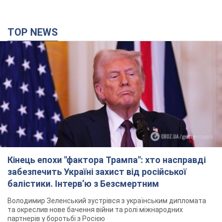
Кінець епохи "фактора Трампа": хто насправді
забезпечить Україні захист від російської
балістики. Інтерв’ю з Безсмертним
Володимир Зеленський зустрівся з українським дипломата
та окреслив нове бачення війни та ролі міжнародних
партнерів у боротьбі з Росією
4 часа назад
14,2 т.
У Києві внаслідок російської атаки загинула
людина, постраждали четверо. Фото
Ворог продовжує регулярний ракетний терор столиці
20 минут назад
24,4 т.