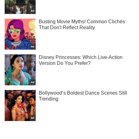
Тисни! Підписуйся! Читай тільки найкраще!