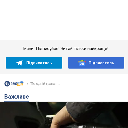
Підписатись
Підписатись
"По одній гранаті...
Важливе
АЗС "готуються" до суттєвого підвищення цін:
українцям розповіли, чого очікувати