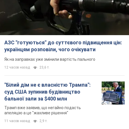
Як на заправках уже змінили вартість пального
12 часов назад
23,6 т.
"Білий дім не є власністю Трампа":
суд США зупинив будівництво
бальної зали за $400 млн
Трамп вже заявив, що негайно подасть
апеляцію а це "жахливе рішення"
11 часов назад
2,9 т.
Війна змінює не лише тактику: в НГУ
показали інженерні рішення проти
російських FPV-дронів. Фото
Це "постапокаліптична естетика зі світу
"Шаленого Макса"
11 часов назад
9,5 т.