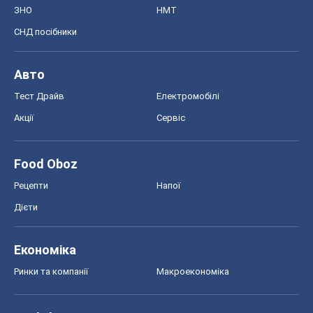
Food Oboz
Рецепти
Напої
Дієти
Економіка
Ринки та компанії
Макроекономіка
MedOboz
Новини медицини
MAMACLUB
Шоу
Афіша
Плітки
Краса
Мода
Жіночий журнал