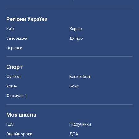
Спорт
Футбол
Баскетбол
Хокей
Бокс
Формула-1
Моя школа
ГДЗ
Підручники
Онлайн уроки
ДПА
ЗНО
НМТ
СНД посібники
Авто
Тест Драйв
Електромобілі
Акції
Сервіс