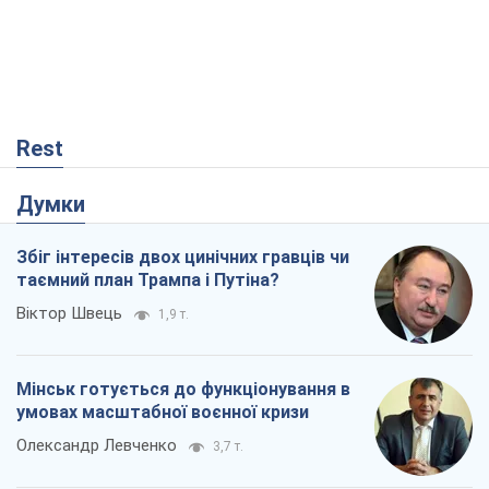
Збіг інтересів двох цинічних гравців чи
таємний план Трампа і Путіна?
Віктор Швець
1,9 т.
Мінськ готується до функціонування в
умовах масштабної воєнної кризи
Олександр Левченко
3,7 т.
Чий буде Крим, той і переможе (NSJ), а
українських футбольних чиновників
можуть назвати вбивцями
Олександр Кірш
1,4 т.