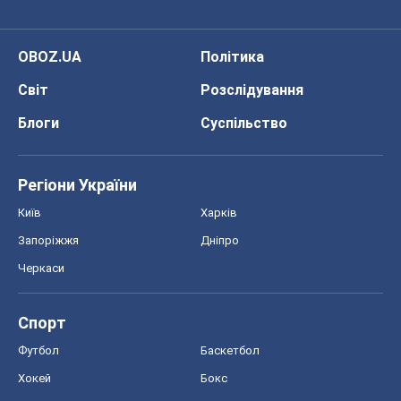
Черкаси
Спорт
Футбол
Баскетбол
Хокей
Бокс
Формула-1
Моя школа
ГДЗ
Підручники
Онлайн уроки
ДПА
ЗНО
НМТ
СНД посібники
Авто