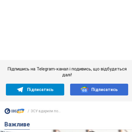
Підписатись
Підписатись
ЗСУ вдарили по...
Важливе
Красуня зі Львова з рекордом виграла
історичну медаль для України на чемпіонаті