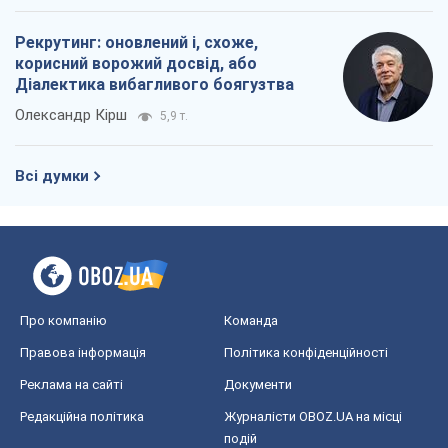
Про компанію
Команда
Правова інформація
Політика конфіденційності
Реклама на сайті
Документи
Редакційна політика
Журналісти OBOZ.UA на місці
подій
OBOZ.UA
Політика
Світ
Розслідування
Блоги
Суспільство
Регіони України
Київ
Харків
Запоріжжя
Дніпро