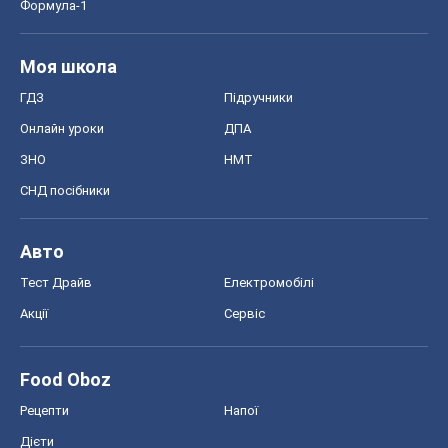
Тест Драйв
Електромобілі
Акції
Сервіс
Food Oboz
Рецепти
Напої
Дієти
Економіка
Ринки та компанії
Макроекономіка
MedOboz
Новини медицини
MAMACLUB
Шоу
Афіша
Плітки