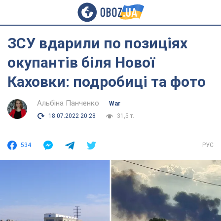
ЗСУ вдарили по позиціях
окупантів біля Нової
Каховки: подробиці та фото
Альбіна Панченко
War
18.07.2022 20:28
31,5 т.
534
РУС