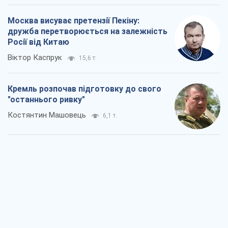
Дух Анкоріджа остаточно випарувався
Віктор Андрусів
6,4 т.
Війна і медіа: політика пішла в
соцмережі, а ЗМІ грають за правилами
ютуб