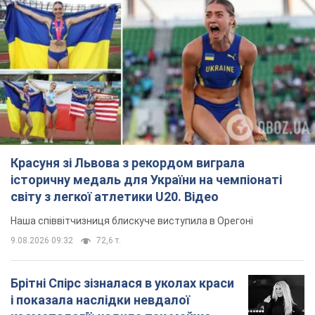
світу з легкої атлетики U20. Відео
Наша співвітчизниця блискуче виступила в Орегоні
9.08.2026 09:32
72,6 т.
Брітні Спірс зізналася в уколах краси
і показала наслідки невдалої
косметології: ходила так майже
місяць
Помітний наслідок процедури зберігався
близько чотирьох тижнів
9.08.2026 13:19
3,8 т.
У 16–17 років могла цілий день не
їсти: українська модель Христина
Пономар розповіла про страшний бік
модельної кар’єри
Модель зізналася, які гонорари отримують її
колеги
9.08.2026 16:25
8,3 т.