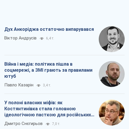
Павло Казарін
3,4 т.
У полоні власних міфів: як
Костянтинівка стала головною
ідеологічною пасткою для російських
окупантів
Дмитро Снєгирьов
7,0 т.
Рекрутинг: оновлений і, схоже,
корисний ворожий досвід, або
Діалектика вибагливого боягузтва
Олександр Кірш
5,9 т.
Всі думки