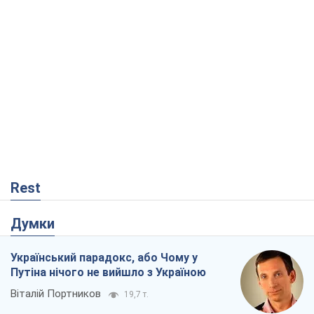
Думки
Український парадокс, або Чому у
Путіна нічого не вийшло з Україною
Віталій Портников
19,7 т.
Москва висуває претензії Пекіну:
дружба перетворюється на залежність
Росії від Китаю
Віктор Каспрук
15,6 т.
Кремль розпочав підготовку до свого
"останнього ривку"
Костянтин Машовець
6,1 т.