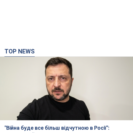
"Війна буде все більш відчутною в Росії":
Зеленський про наслідки нових ударів по
Україні, важливі звіти й атаки по об'єктах
ворога. Відео
Понад 300 тисяч сімей в Одесі та області залишалися без
електрики
9.08.2026 20:47
154,3 т.
"Вкрай прикро": Сибіга розкритикував ЮНІСЕФ
за заяву про загиблих дітей в Україні
Глава МЗС наголосив, що причиною загибелі українських
дітей є війна, яку розв'язала РФ
10 годин тому
10,7 т.