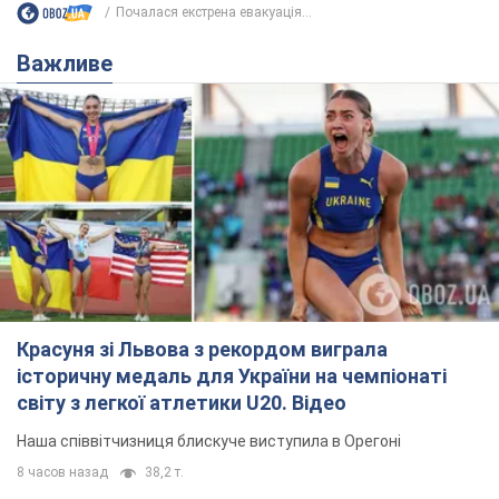
Почалася екстрена евакуація...
Важливе
Красуня зі Львова з рекордом виграла
історичну медаль для України на чемпіонаті
світу з легкої атлетики U20. Відео
Наша співвітчизниця блискуче виступила в Орегоні
8 часов назад
38,2 т.