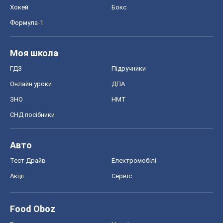
Хокей
Бокс
Формула-1
Моя школа
ГДЗ
Підручники
Онлайн уроки
ДПА
ЗНО
НМТ
СНД посібники
Авто
Тест Драйв
Електромобілі
Акції
Сервіс
Food Oboz