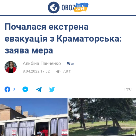
Почалася екстрена
евакуація з Краматорська:
заява мера
Альбіна Панченко
War
8.04.2022 17:52
7,8 т.
0
РУС