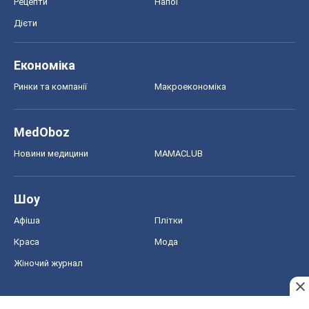
Рецепти
Напої
Дієти
Економіка
Ринки та компанії
Макроекономіка
MedOboz
Новини медицини
MAMACLUB
Шоу
Афіша
Плітки
Краса
Мода
Жіночий журнал