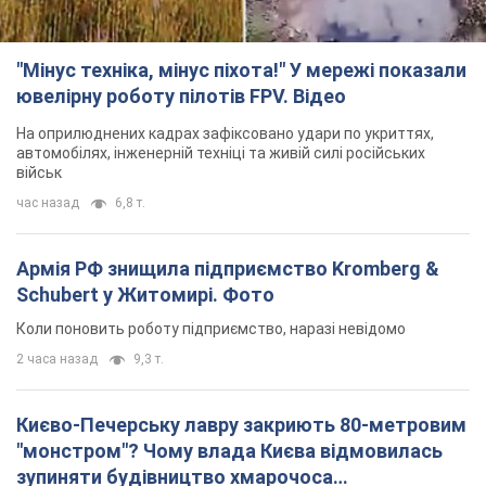
"Мінус техніка, мінус піхота!" У мережі показали
ювелірну роботу пілотів FPV. Відео
На оприлюднених кадрах зафіксовано удари по укриттях,
автомобілях, інженерній техніці та живій силі російських
військ
час назад
6,8 т.
Армія РФ знищила підприємство Kromberg &
Schubert у Житомирі. Фото
Коли поновить роботу підприємство, наразі невідомо
2 часа назад
9,3 т.
Києво-Печерську лавру закриють 80-метровим
"монстром"? Чому влада Києва відмовилась
зупиняти будівництво хмарочоса