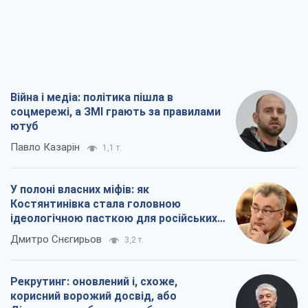
Війна і медіа: політика пішла в
соцмережі, а ЗМІ грають за правилами
ютуб
Павло Казарін
1,1 т.
У полоні власних міфів: як
Костянтинівка стала головною
ідеологічною пасткою для російських
окупантів
Дмитро Снєгирьов
3,2 т.
Рекрутинг: оновлений і, схоже,
корисний ворожий досвід, або