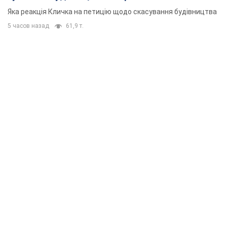
"московського вірянина"
Яка реакція Кличка на петицію щодо скасування будівництва
5 часов назад
61,9 т.