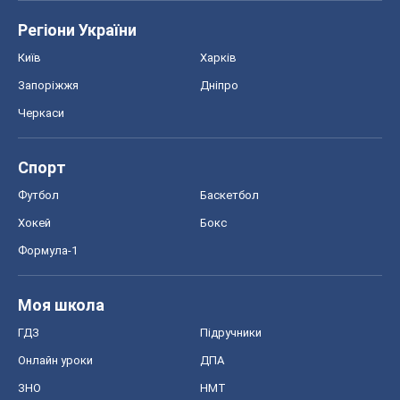
Регіони України
Київ
Харків
Запоріжжя
Дніпро
Черкаси
Спорт
Футбол
Баскетбол
Хокей
Бокс
Формула-1
Моя школа
ГДЗ
Підручники
Онлайн уроки
ДПА
ЗНО
НМТ