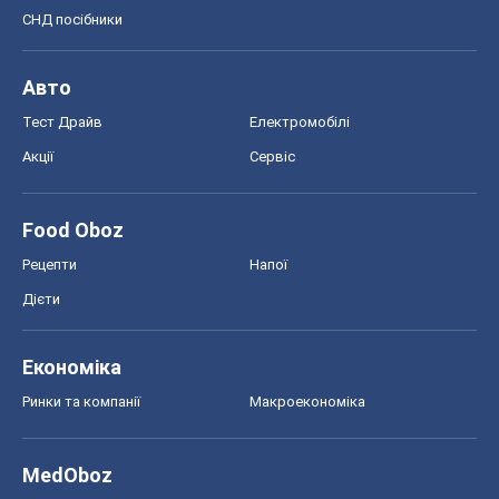
СНД посібники
Авто
Тест Драйв
Електромобілі
Акції
Сервіс
Food Oboz
Рецепти
Напої
Дієти
Економіка
Ринки та компанії
Макроекономіка
MedOboz