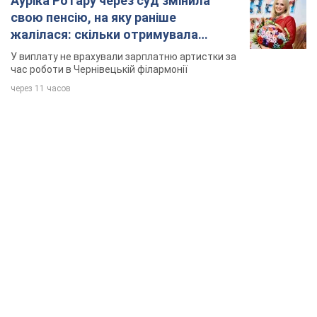
Ауріка Ротару через суд змінила
свою пенсію, на яку раніше
жалілася: скільки отримувала
співачка
У виплату не врахували зарплатню артистки за
час роботи в Чернівецькій філармонії
через 11 часов