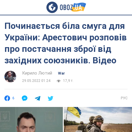
Починається біла смуга для
України: Арестович розповів
про постачання зброї від
західних союзників. Відео
Кирило Лютий
War
29.05.2022 01:24
17,9 т.
6
РУС