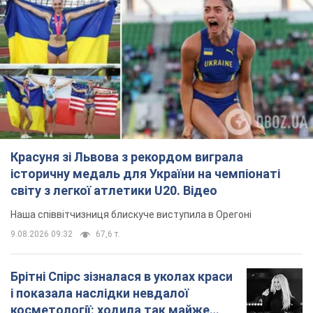
Красуня зі Львова з рекордом виграла
історичну медаль для України на чемпіонаті
світу з легкої атлетики U20. Відео
Наша співвітчизниця блискуче виступила в Орегоні
9.08.2026 09:32
67,6 т.
Брітні Спірс зізналася в уколах краси
і показала наслідки невдалої
косметології: ходила так майже