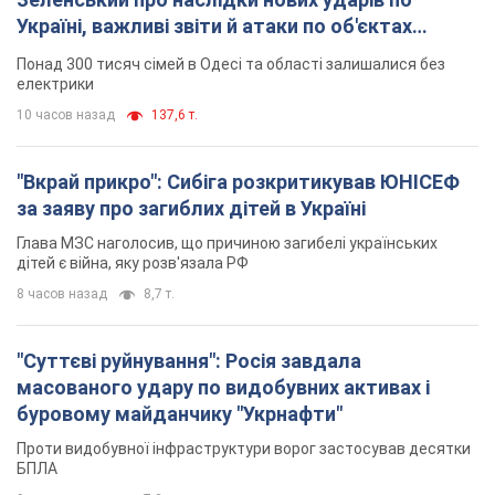
Україні, важливі звіти й атаки по об'єктах
ворога. Відео
Понад 300 тисяч сімей в Одесі та області залишалися без
електрики
10 часов назад
137,6 т.
"Вкрай прикро": Сибіга розкритикував ЮНІСЕФ
за заяву про загиблих дітей в Україні
Глава МЗС наголосив, що причиною загибелі українських
дітей є війна, яку розв'язала РФ
8 часов назад
8,7 т.
"Суттєві руйнування": Росія завдала
масованого удару по видобувних активах і
буровому майданчику "Укрнафти"
Проти видобувної інфраструктури ворог застосував десятки
БПЛА