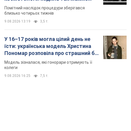
місяць
Помітний наслідок процедури зберігався
близько чотирьох тижнів
9.08.2026 13:19
3,5 т.
У 16–17 років могла цілий день не
їсти: українська модель Христина
Пономар розповіла про страшний бік
модельної кар’єри
Модель зізналася, які гонорари отримують її
колеги
9.08.2026 16:25
7,5 т.