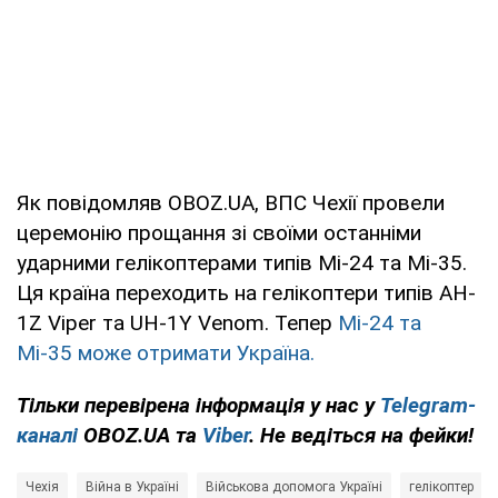
Як повідомляв OBOZ.UA, ВПС Чехії провели
церемонію прощання зі своїми останніми
ударними гелікоптерами типів Мі-24 та Мі-35.
Ця країна переходить на гелікоптери типів AH-
1Z Viper та UH-1Y Venom. Тепер
Мі-24 та
Мі-35 може отримати Україна.
Тільки перевірена інформація у нас у
Telegram-
каналі
OBOZ.UA та
Viber
. Не ведіться на фейки!
Чехія
Війна в Україні
Військова допомога Україні
гелікоптер