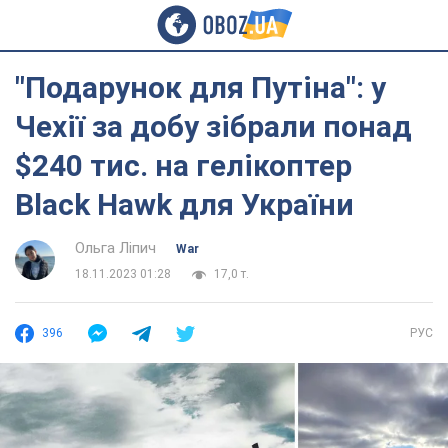
"Подарунок для Путіна": у
Чехії за добу зібрали понад
$240 тис. на гелікоптер
Black Hawk для України
Ольга Ліпич
War
18.11.2023 01:28
17,0 т.
396
РУС