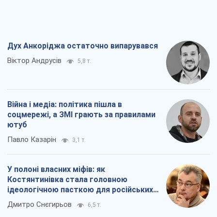
Дух Анкоріджа остаточно випарувався
Віктор Андрусів
5,8 т.
Війна і медіа: політика пішла в
соцмережі, а ЗМІ грають за правилами
ютуб
Павло Казарін
3,1 т.
У полоні власних міфів: як
Костянтинівка стала головною
ідеологічною пасткою для російських
окупантів
Дмитро Снєгирьов
6,5 т.