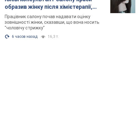
TOP NEWS
Зеленський вперше прибув до Сербії:
планується зустріч із Вучичем і не лише. Відео