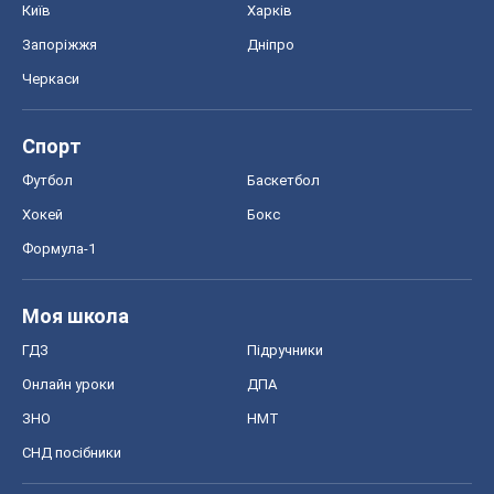
Онлайн уроки
ДПА
ЗНО
НМТ
СНД посібники
Авто
Тест Драйв
Електромобілі
Акції
Сервіс
Food Oboz
Рецепти
Напої
Дієти
Економіка
Ринки та компанії
Макроекономіка