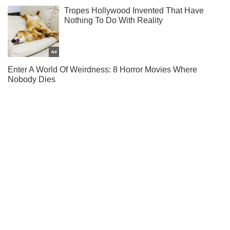
Ти ще не читаєш наш Telegram? А даремно! Підписуйся
Підписатись
Підписатись
Подолав 1500 км:...
Важливе