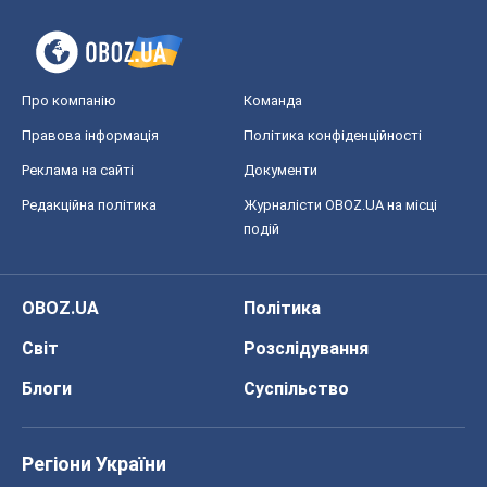
Блоги
Суспільство
Регіони України
Київ
Харків
Запоріжжя
Дніпро
Черкаси
Спорт
Футбол
Баскетбол
Хокей
Бокс
Формула-1
Моя школа
ГДЗ
Підручники