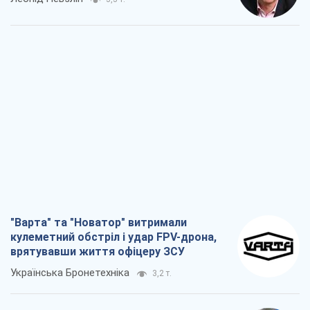
"Варта" та "Новатор" витримали
кулеметний обстріл і удар FPV-дрона,
врятувавши життя офіцеру ЗСУ
Українська Бронетехніка
3,2 т.
КНДР як каталізатор війни, або Про
новий етап російсько-
північнокорейського союзу
Олексій Кущ
3,3 т.
Вихід до еліти ЧС та тріумф "Сокола":
що відбувається в українському хокеї
Олександр Липенко
1,2 т.
Що очікує українців у 2026–2028 роках?
Головні висновки з нових прогнозів від
НБУ