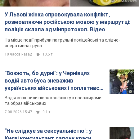
та образ військових
7.08.2026 15:47
9,1 т.
"Не слідкує за сексуальністю": у
Києві консультант салону краси
образив жінку після хімієтерапії,
розгорівся скандал. Фото
Працівник салону почав надавати оцінку
зовнішності жінки, сказавши, що вона носить
"чоловічу стрижку"
6 часов назад
16,3 т.