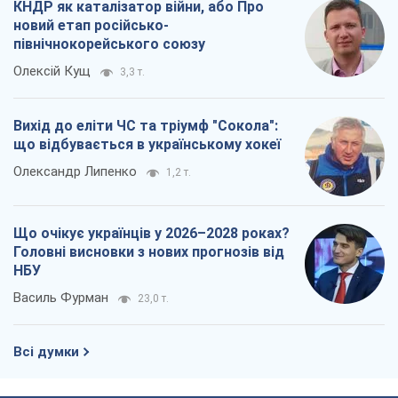
Василь Фурман
23,0 т.
Всі думки
Про компанію
Команда
Правова інформація
Політика конфіденційності
Реклама на сайті
Документи
Редакційна політика
Журналісти OBOZ.UA на місці
подій
OBOZ.UA
Політика
Світ
Розслідування