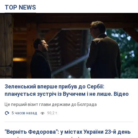
Це перший візит глави держави до Бєлграда
5 часов назад
90,2 т.
"Верніть Федорова": у містах України 23-й день
поспіль тривають масові мітинги з
картонками. Фото і відео
Учасники акцій продовжують серію щоденних протестів
6 часов назад
2,5 т.
Сенат США схвалив законопроєкт Грема про
санкції проти Росії: що далі
Документ передбачає нові економічні обмеження
6 часов назад
5,1 т.