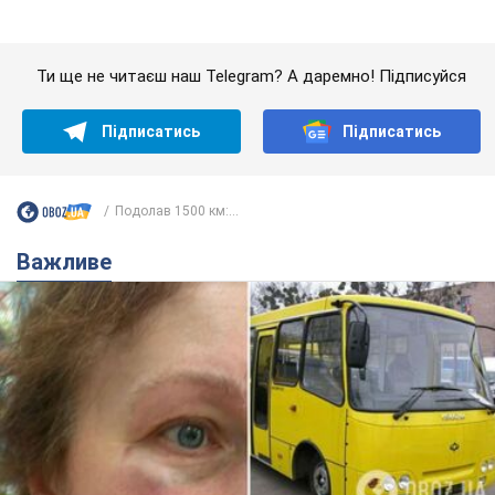
У Львові жінка спровокувала конфлікт,
розмовляючи російською мовою у маршрутці:
поліція склала адмінпротокол. Відео
На місце події прибули патрульні поліцейські та слідчо-
оперативна група
10 часов назад
10,5 т.
"Воюють, бо дурні": у Чернівцях
водій автобуса зневажив
українських військових і поплатився.
Відео
Водія звільнили після конфлікту з пасажирами