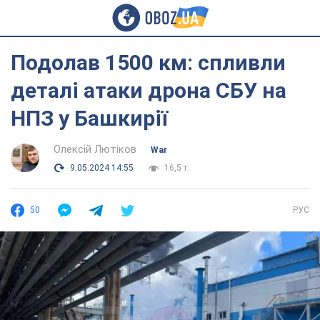
Подолав 1500 км: спливли
деталі атаки дрона СБУ на
НПЗ у Башкирії
Олексій Лютіков
War
9.05.2024 14:55
16,5 т.
50
РУС