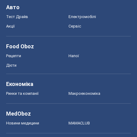
MedOboz
Новини медицини
MAMACLUB
Шоу
Афіша
Плітки
Краса
Мода
Жіночий журнал