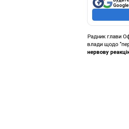
Google
Радник глави Оф
влади щодо "пер
нервову реакці