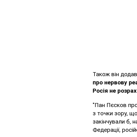
Також він дода
про нервову реа
Росія не розрах
"Пан Пєсков про
з точки зору, щ
закінчували б, н
Федерації, росій