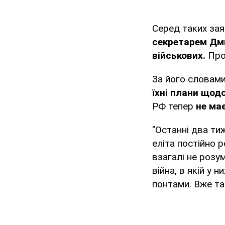
Серед таких за
секретарем Дм
військових.
Про
За його словами
їхні плани щодо
РФ тепер
не ма
"Останні два тиж
еліта постійно 
взагалі не розу
війна, в якій у 
понтами. Вже та