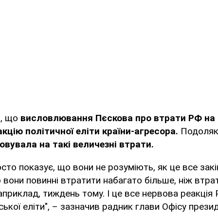
в, що
висловлювання Пєскова про втрати РФ на в
кцію політичної еліти країни-агресора.
Подоляк
овувала на такі величезні втрати.
сто показує, що вони не розуміють, як це все зак
о вони повинні втратити набагато більше, ніж втра
априклад, тиждень тому. І це все нервова реакція 
ської еліти", – зазначив радник глави Офісу прези