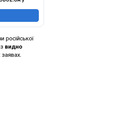
и російської
аз
видно
 заявах.