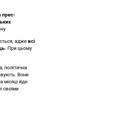
 прес-
ських
ну.
ається, адже
всі
ць.
При цьому
а, політична
рвують. Вони
а місяці йде
зі своїми