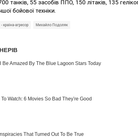
0 танків, 55 засобів ППО, 150 літаків, 135 геліко
ншої бойової техніки.
 - країна-агресор
Михайло Подоляк