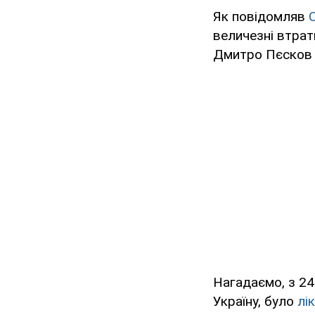
Як повідомляв
величезні втрат
Дмитро Пєско
Нагадаємо, з 24
Україну, було
лі