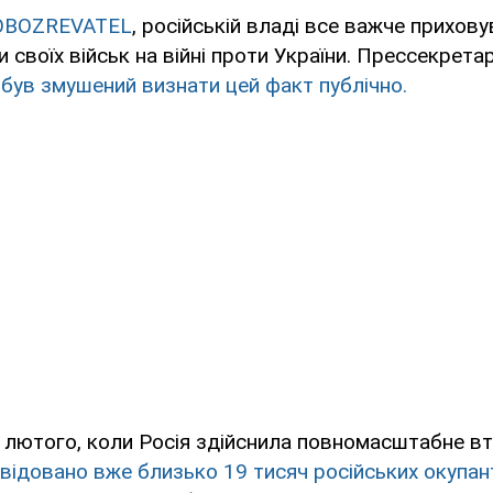
OBOZREVATEL
, російській владі все важче прихов
и своїх військ на війні проти України. Прессекрет
в
був змушений визнати цей факт публічно.
 лютого, коли Росія здійснила повномасштабне в
квідовано вже близько 19 тисяч російських окупан