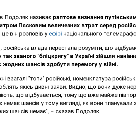
яв Подоляк називає
раптове визнання путінським
итром Пєсковим величезних втрат серед росій
 це він розповів у
ефірі
національного телемарафо
, російська влада перестала розуміти, що відбув
 так званого "бліцкригу" в Україні зійшли наніве
є жодних шансів здобути перемогу у війні.
ні взагалі "топи" російські, номенклатура російськ
роблять якісь дивні заяви. Видно, що вони дуже не
міють, що відбувається, тому що вже майже півтор
них немає шансів у тому вигляді, як вони планували 
ких шансів немає", – сказав Подоляк.