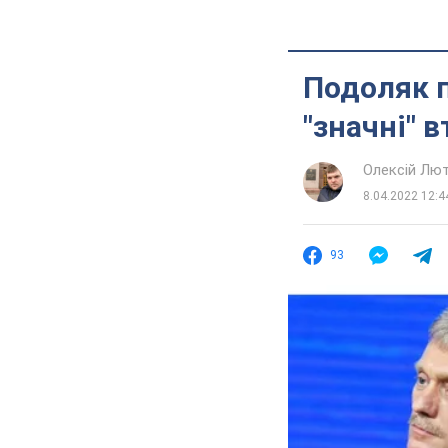
Подоляк п
"значні" в
Олексій Лю
8.04.2022 12:4
93