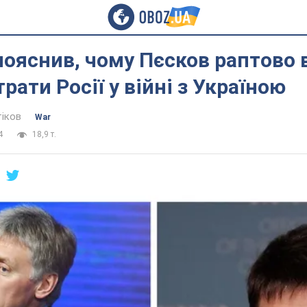
ояснив, чому Пєсков раптово 
трати Росії у війні з Україною
тіков
War
4
18,9 т.