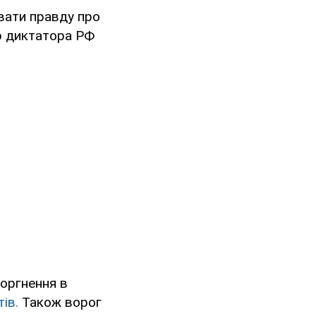
увати правду про
ар диктатора РФ
торгнення в
тів
.
Також ворог