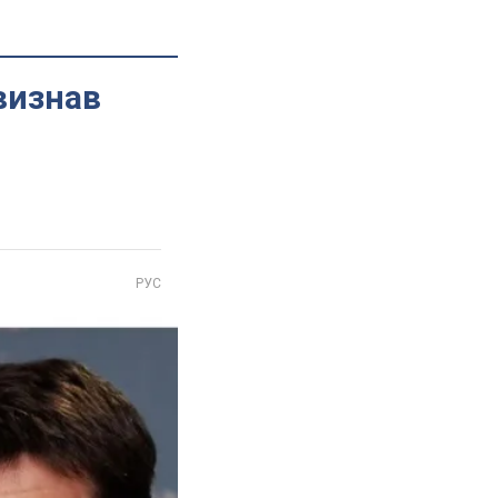
визнав
РУС