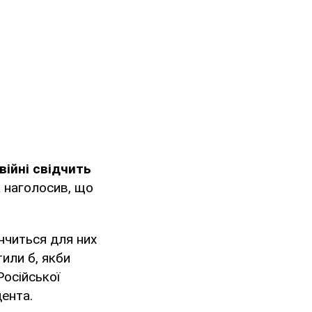
ійні свідчить
 наголосив, що
інчиться для них
тили б, якби
Російської
дента.