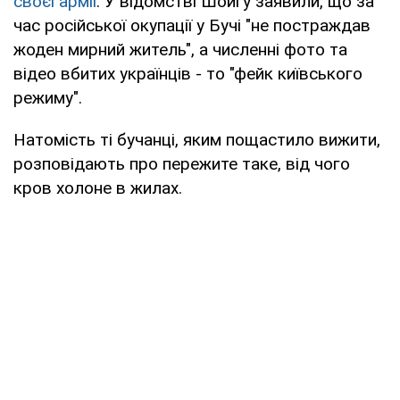
своєї армії
. У відомстві Шойгу заявили, що за
час російської окупації у Бучі "не постраждав
жоден мирний житель", а численні фото та
відео вбитих українців - то "фейк київського
режиму".
Натомість ті бучанці, яким пощастило вижити,
розповідають про пережите таке, від чого
кров холоне в жилах.