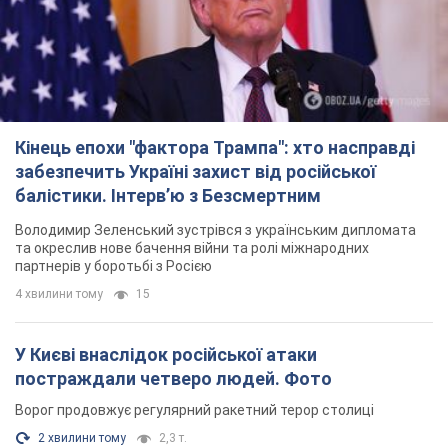
4 хвилини тому
15
У Києві внаслідок російської атаки
постраждали четверо людей. Фото
Ворог продовжує регулярний ракетний терор столиці
2 хвилини тому
2,3 т.
Росіяни атакували дроном лікарню у Херсоні:
постраждали медпрацівниці
Загалом постраждали чотири жінки – і вони не єдині поранені
за добу
6 годин тому
2,1 т.