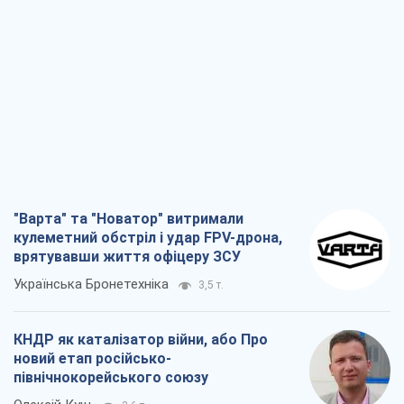
врятувавши життя офіцеру ЗСУ
Українська Бронетехніка
3,5 т.
КНДР як каталізатор війни, або Про
новий етап російсько-
північнокорейського союзу
Олексій Кущ
3,6 т.
Вихід до еліти ЧС та тріумф "Сокола":
що відбувається в українському хокеї
Олександр Липенко
1,4 т.
Що очікує українців у 2026–2028 роках?
Головні висновки з нових прогнозів від
НБУ
Василь Фурман
25,8 т.