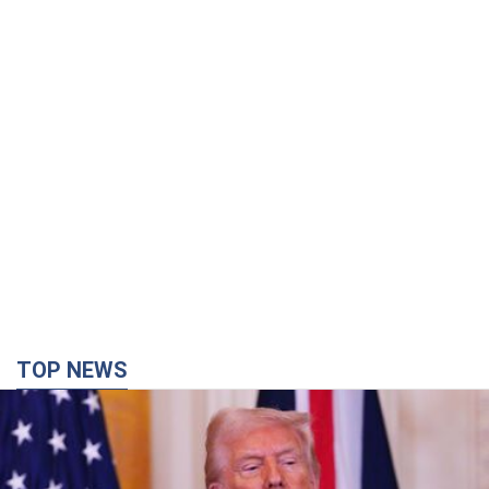
TOP NEWS
Кінець епохи "фактора Трампа": хто насправді
забезпечить Україні захист від російської
балістики. Інтерв’ю з Безсмертним
Володимир Зеленський зустрівся з українським дипломата
та окреслив нове бачення війни та ролі міжнародних
партнерів у боротьбі з Росією