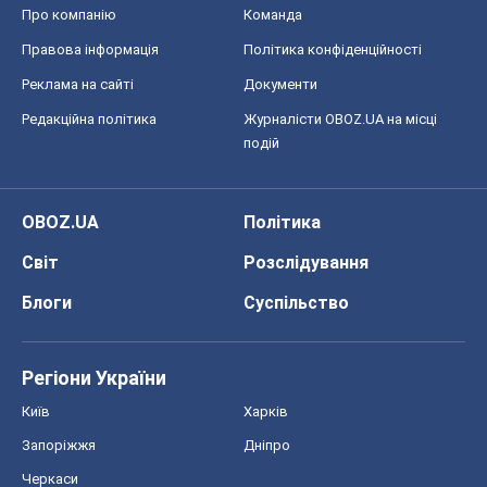
Блоги
Суспільство
Регіони України
Київ
Харків
Запоріжжя
Дніпро
Черкаси
Спорт
Футбол
Баскетбол
Хокей
Бокс
Формула-1
Моя школа
ГДЗ
Підручники
Онлайн уроки
ДПА