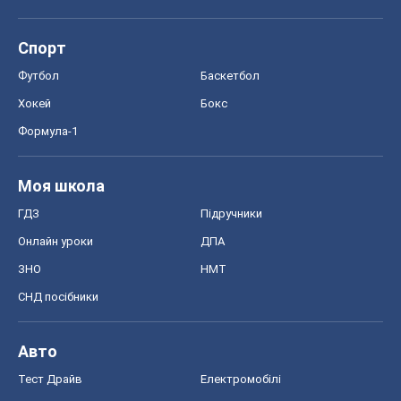
ЗНО
НМТ
СНД посібники
Авто
Тест Драйв
Електромобілі
Акції
Сервіс
Food Oboz
Рецепти
Напої
Дієти
Економіка
Ринки та компанії
Макроекономіка