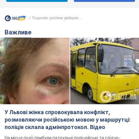
У Львові жінка спровокувала конфлікт,
розмовляючи російською мовою у маршрутці:
поліція склала адмінпротокол. Відео
На місце події прибули патрульні поліцейські та слідчо-
оперативна група
7.08.2026 18:40
11,5 т.
"Воюють, бо дурні": у Чернівцях
водій автобуса зневажив
українських військових і поплатився.
Відео
Водія звільнили після конфлікту з пасажирами
та образ військових
7.08.2026 15:47
9,7 т.