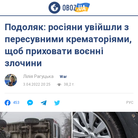
Подоляк: росіяни увійшли з
пересувними крематоріями,
щоб приховати воєнні
злочини
Лілія Рагуцька
War
3.04.2022 20:25
38,2 т.
453
РУС