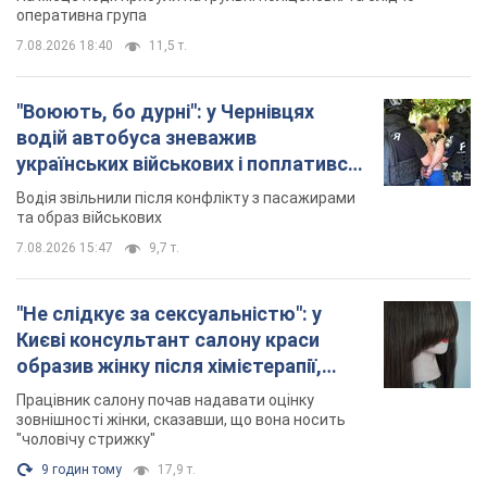
"Не слідкує за сексуальністю": у
Києві консультант салону краси
образив жінку після хімієтерапії,
розгорівся скандал. Фото
Працівник салону почав надавати оцінку
зовнішності жінки, сказавши, що вона носить
"чоловічу стрижку"
9 годин тому
17,9 т.