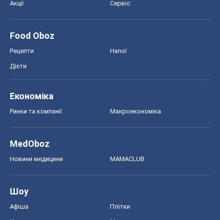
MedOboz
Новини медицини
MAMACLUB
Шоу
Афіша
Плітки
Краса
Мода
Жіночий журнал