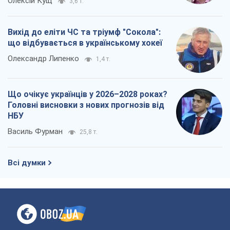
Всі думки
Про компанію
Команда
Правова інформація
Політика конфіденційності
Реклама на сайті
Документи
Редакційна політика
Журналісти OBOZ.UA на місці
подій
OBOZ.UA
Політика
Світ
Розслідування