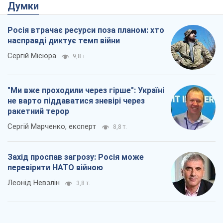
Захід проспав загрозу: Росія може
перевірити НАТО війною
Леонід Невзлін
3,8 т.
"Варта" та "Новатор" витримали
кулеметний обстріл і удар FPV-дрона,