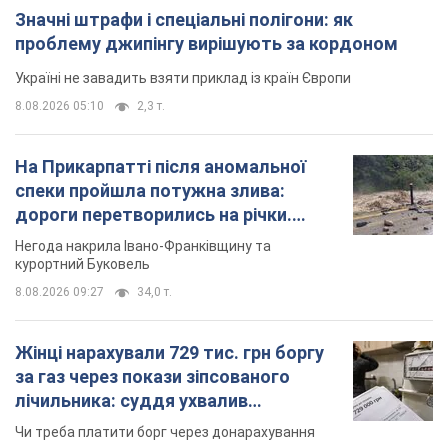
Значні штрафи і спеціальні полігони: як
проблему джипінгу вирішують за кордоном
Україні не завадить взяти приклад із країн Європи
8.08.2026 05:10
2,3 т.
На Прикарпатті після аномальної
спеки пройшла потужна злива:
дороги перетворились на річки.
Відео
Негода накрила Івано-Франківщину та
курортний Буковель
8.08.2026 09:27
34,0 т.
Жінці нарахували 729 тис. грн боргу
за газ через покази зіпсованого
лічильника: суддя ухвалив
неочікуване рішення
Чи треба платити борг через донарахування