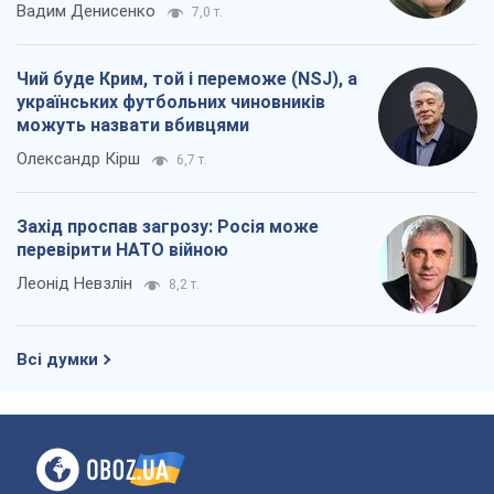
Вадим Денисенко
7,0 т.
Чий буде Крим, той і переможе (NSJ), а
українських футбольних чиновників
можуть назвати вбивцями
Олександр Кірш
6,7 т.
Захід проспав загрозу: Росія може
перевірити НАТО війною
Леонід Невзлін
8,2 т.
Всі думки