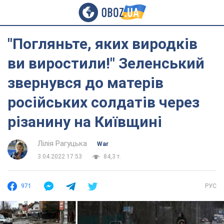
"Погляньте, яких виродків
ви виростили!" Зеленський
звернувся до матерів
російських солдатів через
різанину на Київщині
Лілія Рагуцька
War
3.04.2022 17:53
84,3 т.
971
РУС