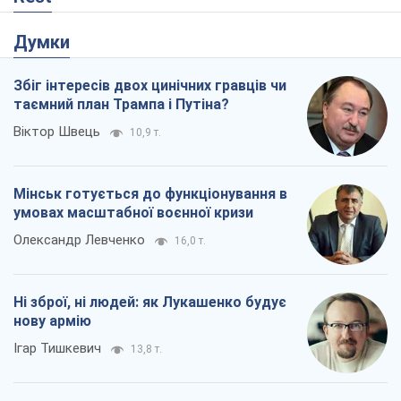
Думки
Збіг інтересів двох цинічних гравців чи
таємний план Трампа і Путіна?
Віктор Швець
10,9 т.
Мінськ готується до функціонування в
умовах масштабної воєнної кризи
Олександр Левченко
16,0 т.
Ні зброї, ні людей: як Лукашенко будує
нову армію
Ігар Тишкевич
13,8 т.