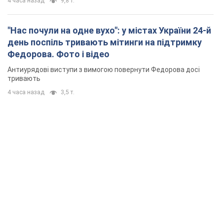
4 часа назад
9,8 т.
"Нас почули на одне вухо": у містах України 24-й
день поспіль тривають мітинги на підтримку
Федорова. Фото і відео
Антиурядові виступи з вимогою повернути Федорова досі
тривають
4 часа назад
3,5 т.