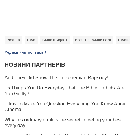
Україна
Буча
Війна в Україні
Воєнні злочини Росії
Бучанська
Редакційна політика