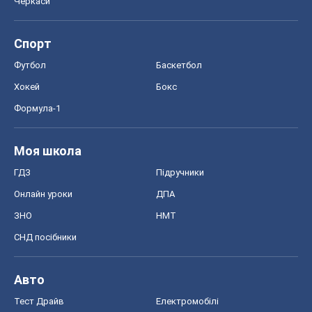
Черкаси
Спорт
Футбол
Баскетбол
Хокей
Бокс
Формула-1
Моя школа
ГДЗ
Підручники
Онлайн уроки
ДПА
ЗНО
НМТ
СНД посібники
Авто
Тест Драйв
Електромобілі