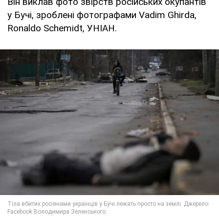
Він виклав фото звірств російських окупантів
у Бучі, зроблені фотографами Vadim Ghirda,
Ronaldo Schemidt, УНІАН.