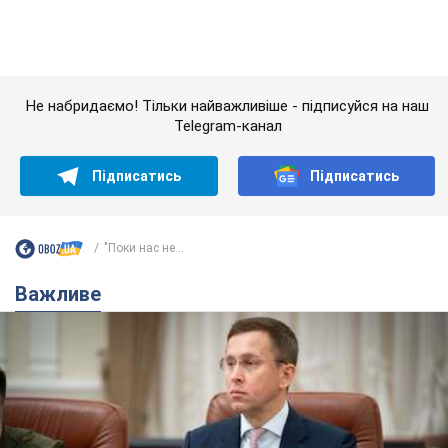
З 1 вересня українським вчителям підвищать
зарплати: Корецький розкрив деталі
Одночасно з підвищенням зарплат педагогам уряд
анонсував збільшення студентських стипендій
7.08.2026 00:29
11,6 т.
Скільки балістичних ракет
українська ППО перехопила в липні: у
Міноборони назвали цифру