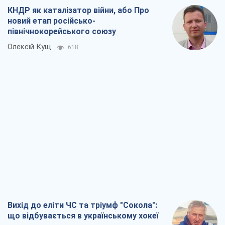
Вихід до еліти ЧС та тріумф "Сокола":
що відбувається в українському хокеї
Олександр Липенко
342
Що очікує українців у 2026–2028 роках?
Головні висновки з нових прогнозів від
НБУ
Василь Фурман
6,5 т.
Результат ударів по НПЗ Росії значно
більший, ніж здається
Дмитро Томчук
3,1 т.
Не помста, а стратегія: Україна змушує