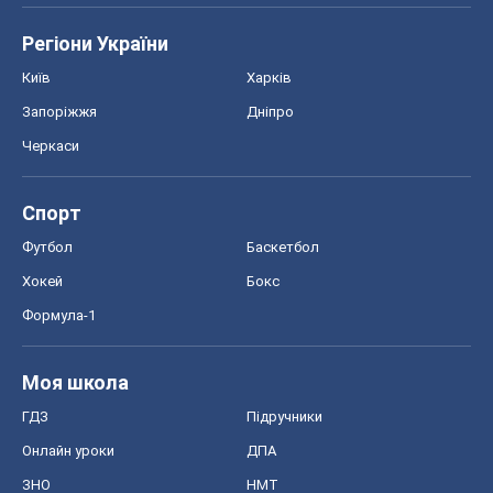
Моя школа
ГДЗ
Підручники
Онлайн уроки
ДПА
ЗНО
НМТ
СНД посібники
Авто
Тест Драйв
Електромобілі
Акції
Сервіс
Food Oboz
Рецепти
Напої
Дієти
Економіка