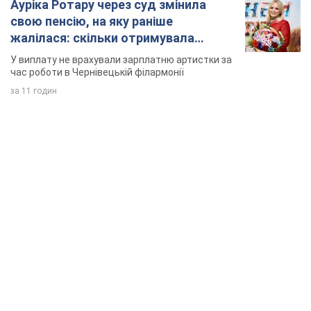
TOP NEWS
Мобільні оператори підвищили тарифи "до
межі", але якість зв'язку деградувала: чи варто