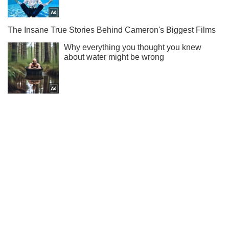
Не набридаємо! Тільки найважливіше - підписуйся на наш
Telegram-канал
Підписатись
Підписатись
"Поки нас не...
Важливе