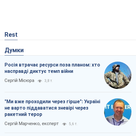
не варто піддаватися зневірі через
ракетний терор
Сергій Марченко, експерт
5,6 т.
КНДР як каталізатор війни, або Про
новий етап російсько-
північнокорейського союзу
Олексій Кущ
618