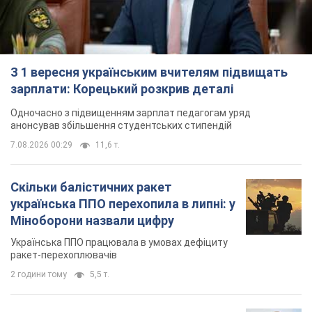
Українська ППО працювала в умовах дефіциту
ракет-перехоплювачів
2 години тому
5,5 т.
Ауріка Ротару через суд змінила
свою пенсію, на яку раніше
жалілася: скільки отримувала
співачка
У виплату не врахували зарплатню артистки за
час роботи в Чернівецькій філармонії
за 11 годин