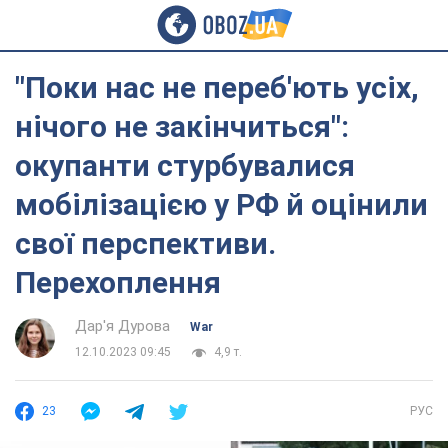
"Поки нас не переб'ють усіх,
нічого не закінчиться":
окупанти стурбувалися
мобілізацією у РФ й оцінили
свої перспективи.
Перехоплення
Дар'я Дурова
War
12.10.2023 09:45
4,9 т.
23
РУС