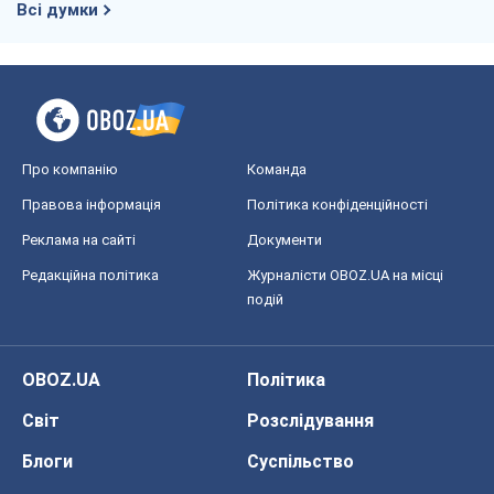
OBOZ.UA
Політика
Світ
Розслідування
Блоги
Суспільство
Регіони України
Київ
Харків
Запоріжжя
Дніпро
Черкаси
Спорт
Футбол
Баскетбол
Хокей
Бокс
Формула-1