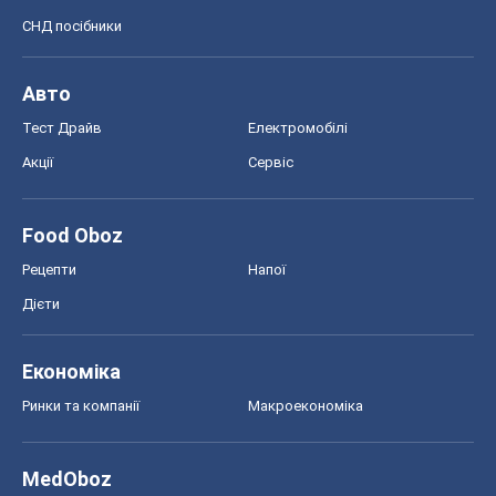
Ринки та компанії
Макроекономіка
MedOboz
Новини медицини
MAMACLUB
Шоу
Афіша
Плітки
Краса
Мода
Жіночий журнал