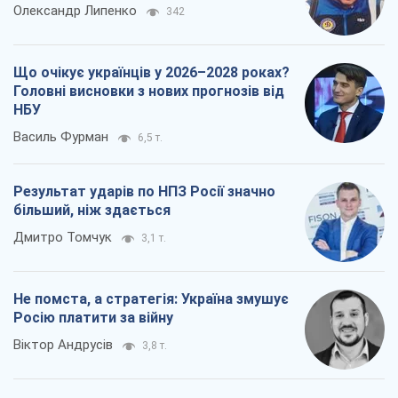
Росію платити за війну
Віктор Андрусів
3,8 т.
Всі думки
Про компанію
Команда
Правова інформація
Політика конфіденційності
Реклама на сайті
Документи
Редакційна політика
Журналісти OBOZ.UA на місці
подій