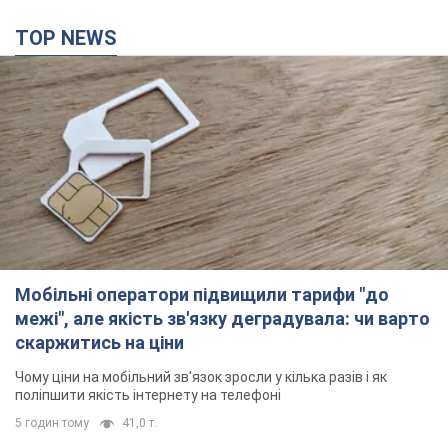
скаржитись на ціни
Чому ціни на мобільний зв'язок зросли у кілька разів і як
поліпшити якість інтернету на телефоні
5 годин тому
41,0 т.
"Працюємо, щоб отримати пакети з ракетами
для ППО": Зеленський заслухав доповідь
Драпатого і анонсував нові кроки
Зокрема, він обговорив з головкомом кадрові питання в
українській армії
2 години тому
1,8 т.
В окупованій Ялті прогриміли потужні вибухи:
валить чорний дим. Фото і відео
Місто, ймовірно, опинилося під атакою дронів
4 години тому
5,2 т.