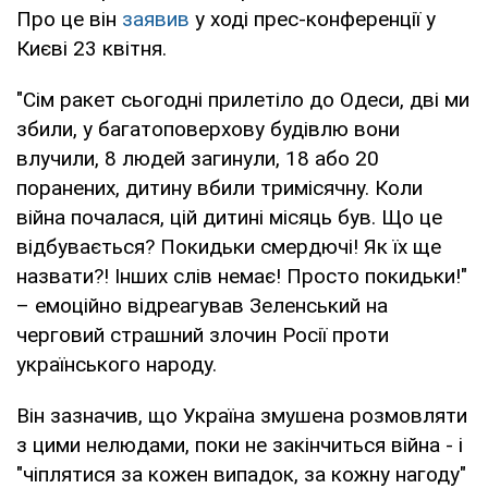
Про це він
заявив
у ході прес-конференції у
Києві 23 квітня.
"Сім ракет сьогодні прилетіло до Одеси, дві ми
збили, у багатоповерхову будівлю вони
влучили, 8 людей загинули, 18 або 20
поранених, дитину вбили тримісячну. Коли
війна почалася, цій дитині місяць був. Що це
відбувається? Покидьки смердючі! Як їх ще
назвати?! Інших слів немає! Просто покидьки!"
– емоційно відреагував Зеленський на
черговий страшний злочин Росії проти
українського народу.
Він зазначив, що Україна змушена розмовляти
з цими нелюдами, поки не закінчиться війна - і
"чіплятися за кожен випадок, за кожну нагоду"