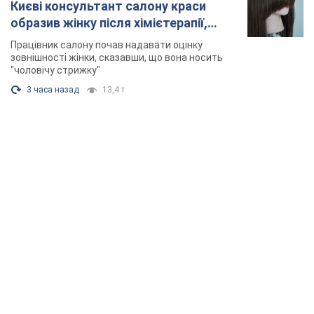
Києві консультант салону краси
образив жінку після хімієтерапії,
розгорівся скандал. Фото
Працівник салону почав надавати оцінку
зовнішності жінки, сказавши, що вона носить
"чоловічу стрижку"
3 часа назад
13,4 т.