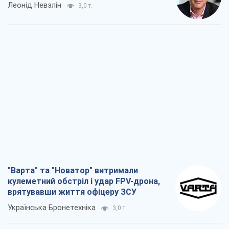
Леонід Невзлін
3,0 т.
"Варта" та "Новатор" витримали
кулеметний обстріл і удар FPV-дрона,
врятувавши життя офіцеру ЗСУ
Українська Бронетехніка
3,0 т.