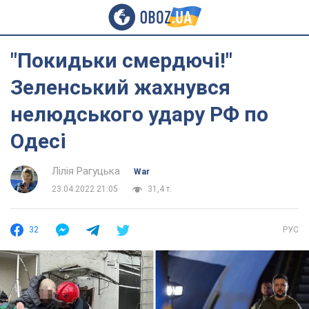
"Покидьки смердючі!"
Зеленський жахнувся
нелюдського удару РФ по
Одесі
Лілія Рагуцька
War
23.04.2022 21:05
31,4 т.
32
РУС