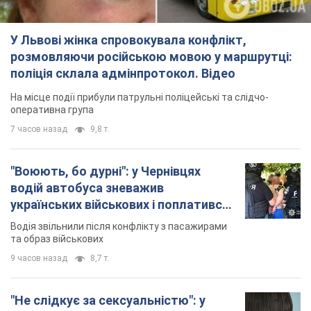
У Львові жінка спровокувала конфлікт,
розмовляючи російською мовою у маршрутці:
поліція склала адмінпротокол. Відео
На місце події прибули патрульні поліцейські та слідчо-
оперативна група
7 часов назад
9,8 т.
"Воюють, бо дурні": у Чернівцях
водій автобуса зневажив
українських військових і поплатився.
Відео
Водія звільнили після конфлікту з пасажирами
та образ військових
9 часов назад
8,7 т.
"Не слідкує за сексуальністю": у