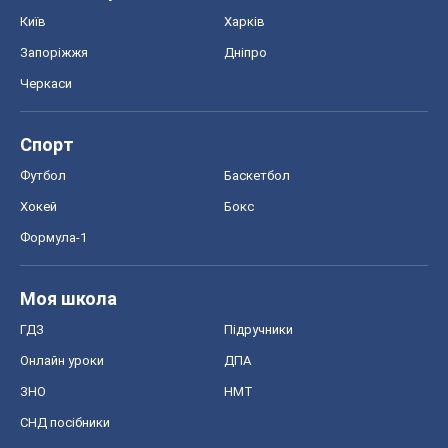
Київ
Харків
Запоріжжя
Дніпро
Черкаси
Спорт
Футбол
Баскетбол
Хокей
Бокс
Формула-1
Моя школа
ГДЗ
Підручники
Онлайн уроки
ДПА
ЗНО
НМТ
СНД посібники