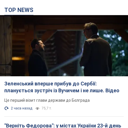
TOP NEWS
Зеленський вперше прибув до Сербії:
планується зустріч із Вучичем і не лише. Відео
Це перший візит глави держави до Бєлграда
2 часа назад
75,7 т.
"Верніть Федорова": у містах України 23-й день