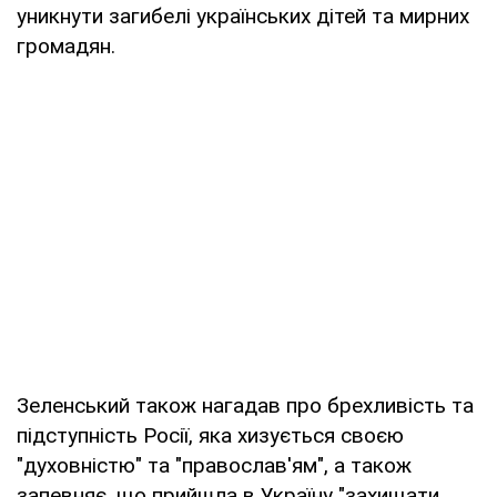
уникнути загибелі українських дітей та мирних
громадян.
Зеленський також нагадав про брехливість та
підступність Росії, яка хизується своєю
"духовністю" та "православ'ям", а також
запевняє, що прийшла в Україну "захищати