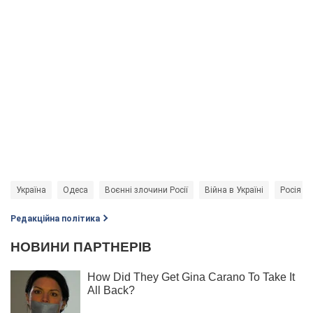
Україна
Одеса
Воєнні злочини Росії
Війна в Україні
Росія - 
Редакційна політика