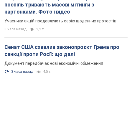
поспіль тривають масові мітинги з
картонками. Фото і відео
Учасники акцій продовжують серію щоденних протестів
3 часа назад
2,2 т.
Сенат США схвалив законопроєкт Грема про
санкції проти Росії: що далі
Документ передбачає нові економічні обмеження
3 часа назад
4,5 т.