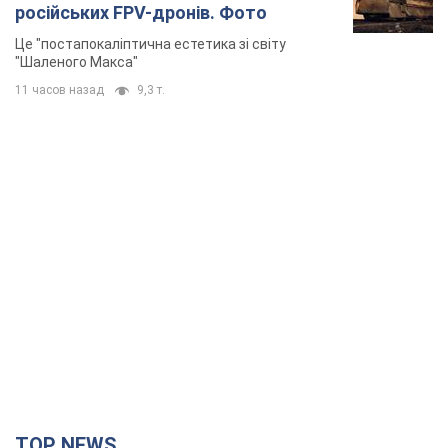
російських FPV-дронів. Фото
Це "постапокаліптична естетика зі світу
"Шаленого Макса"
11 часов назад
9,3 т.
TOP NEWS