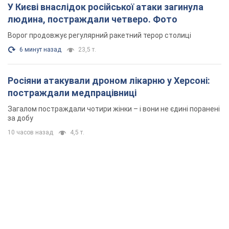
У Києві внаслідок російської атаки загинула
людина, постраждали четверо. Фото
Ворог продовжує регулярний ракетний терор столиці
6 минут назад
23,5 т.
Росіяни атакували дроном лікарню у Херсоні:
постраждали медпрацівниці
Загалом постраждали чотири жінки – і вони не єдині поранені
за добу
10 часов назад
4,5 т.