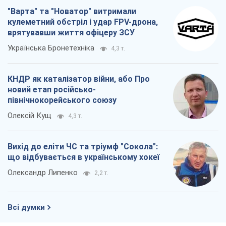
"Варта" та "Новатор" витримали
кулеметний обстріл і удар FPV-дрона,
врятувавши життя офіцеру ЗСУ
Українська Бронетехніка
4,3 т.
КНДР як каталізатор війни, або Про
новий етап російсько-
північнокорейського союзу
Олексій Кущ
4,3 т.
Вихід до еліти ЧС та тріумф "Сокола":
що відбувається в українському хокеї
Олександр Липенко
2,2 т.
Всі думки