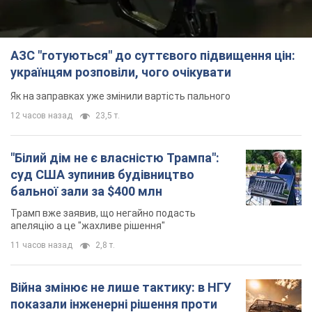
АЗС "готуються" до суттєвого підвищення цін:
українцям розповіли, чого очікувати
Як на заправках уже змінили вартість пального
12 часов назад
23,5 т.
"Білий дім не є власністю Трампа":
суд США зупинив будівництво
бальної зали за $400 млн
Трамп вже заявив, що негайно подасть
апеляцію а це "жахливе рішення"
11 часов назад
2,8 т.
Війна змінює не лише тактику: в НГУ
показали інженерні рішення проти