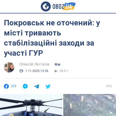
Покровськ не оточений: у
місті тривають
стабілізаційні заходи за
участі ГУР
Олексій Лютіков
War
1.11.2025 13:36
38,6 т.
375
РУС