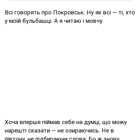
Всі говорять про Покровськ. Ну як всі — ті, хто
у моїй бульбашці. А я читаю і мовчу.
Хоча вперше піймав себе на думці, що можу
нарешті сказати — не озираючись. Не в
півтону, не підбираючи слова. Бо ж знову