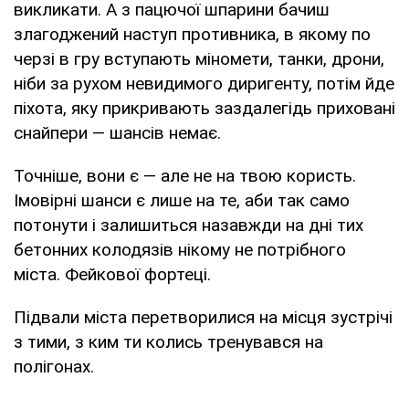
викликати. А з пацючої шпарини бачиш
злагоджений наступ противника, в якому по
черзі в гру вступають міномети, танки, дрони,
ніби за рухом невидимого диригенту, потім йде
піхота, яку прикривають заздалегідь приховані
снайпери — шансів немає.
Точніше, вони є — але не на твою користь.
Імовірні шанси є лише на те, аби так само
потонути і залишиться назавжди на дні тих
бетонних колодязів нікому не потрібного
міста. Фейкової фортеці.
Підвали міста перетворилися на місця зустрічі
з тими, з ким ти колись тренувався на
полігонах.