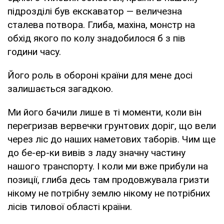
підрозділі був екскаватор — величезна
сталева потвора. Глиба, махіна, монстр на
обхід якого по колу знадобилося б з пів
години часу.
Його роль в обороні країни для мене досі
залишається загадкою.
Ми його бачили лише в ті моменти, коли він
перегризав вервечки грунтових доріг, що вели
через ліс до наших наметових таборів. Чим ще
до бе-ер-ки вивів з ладу значну частину
нашого транспорту. І коли ми вже прибули на
позиції, глиба десь там продовжувала гризти
нікому не потрібну землю нікому не потрібних
лісів тилової області країни.