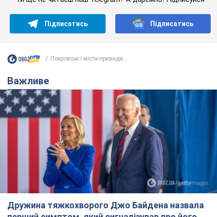
Підписатись
Підписатись
Покровськ і міста-привиди ...
Важливе
Дружина тяжкохворого Джо Байдена назвала
перший симптом, який сигналізував про його