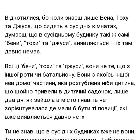
Відкотилися, бо коли знаєш лише Бена, Тоху
та Джуса, що сидять в сусідніх кімнатах,
думаєш, що в сусідньому будинку такі ж самі
"бени", "тохи" та "джуси", виявляється — їх там
давно немає.
Всі ці 'бени', 'тохи' та 'джуси', вони не те, що з
іншої роти чи батальйону. Вони з якоїсь іншої
невідомої частини, яка розгублена ніби дитина,
що щойно привели в дитячий садочок, лише
два дні як зайшла в місто і навіть не
зорієнтувалася де мали б бути ті позиції, які
вже виявляється давно не їх.
Ти не знав, що в сусідніх будинках вже не вони.
Там вже давно оселилася смерть. Тобі просто