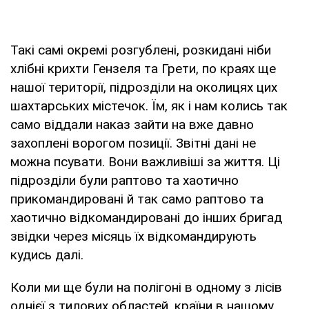
Такі самі окремі розгублені, розкидані ніби
хлібні крихти Гензеля та Грети, по краях ще
нашої території, підрозділи на околицях цих
шахтарських містечок. Їм, як і нам колись так
само віддали наказ зайти на вже давно
захоплені ворогом позиції. Звітні дані не
можна псувати. Вони важливіші за життя. Ці
підрозділи були раптово та хаотично
прикомандировані й так само раптово та
хаотично відкомандировані до інших бригад
звідки через місяць їх відкомандирують
кудись далі.
Коли ми ще були на полігоні в одному з лісів
однієї з тилових областей, країни в нашому