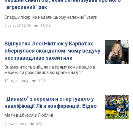
"агресивний" рак
Спершу лікарі не надали цьому належної уваги
6.08.2026 12:46
16,0 т.
Відпустка Лесі Нікітюк у Карпатах
обернулася скандалом: чому ведучу
несправедливо захейтили
Знаменитість вийшла на пряму комунікацію в
мережі та розставила всі крапки над "і"
12 годин тому
12,8 т.
"Динамо" з перемоги стартувало у
кваліфікації Ліги конференцій. Відео
Матч відбувся в Любліні
7 годин тому
2,0 т.