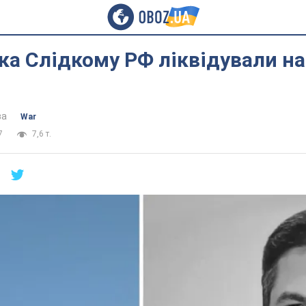
а Слідкому РФ ліквідували на 
ва
War
7
7,6 т.