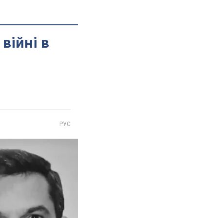
війні в
РУС