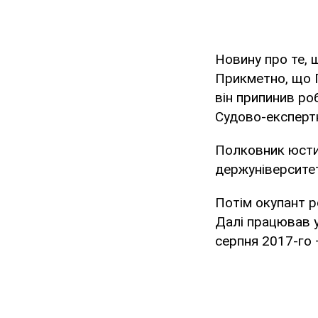
Новину про те, 
Прикметно, що П
він припинив ро
Судово-експерт
Полковник юстиц
держуніверситет
Потім окупант р
Далі працював у
серпня 2017-го 