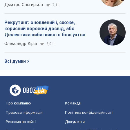
окупантів
Дмитро Снєгирьов
7,1 т.
Рекрутинг: оновлений і, схоже,
корисний ворожий досвід, або
Діалектика вибагливого боягузтва
Олександр Кірш
6,0 т.
Всі думки
Про компанію
Команда
Правова інформація
Політика конфіденційності
Реклама на сайті
Документи