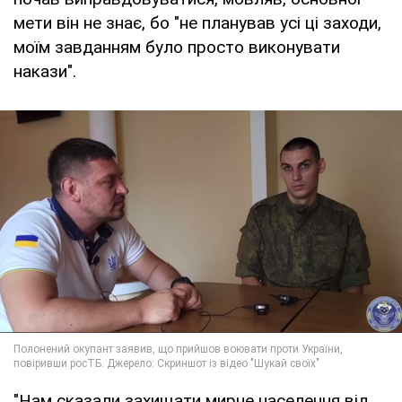
мети він не знає, бо "не планував усі ці заходи,
моїм завданням було просто виконувати
накази".
"Нам сказали захищати мирне населення від