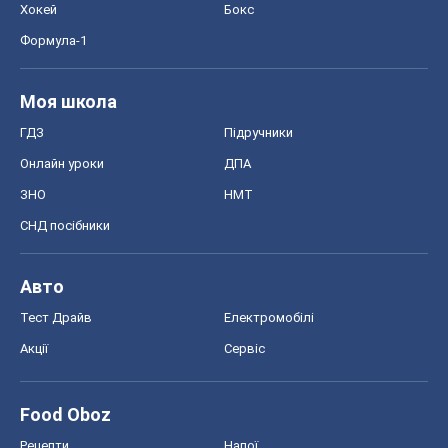
Хокей
Бокс
Формула-1
Моя школа
ГДЗ
Підручники
Онлайн уроки
ДПА
ЗНО
НМТ
СНД посібники
Авто
Тест Драйв
Електромобілі
Акції
Сервіс
Food Oboz
Рецепти
Напої