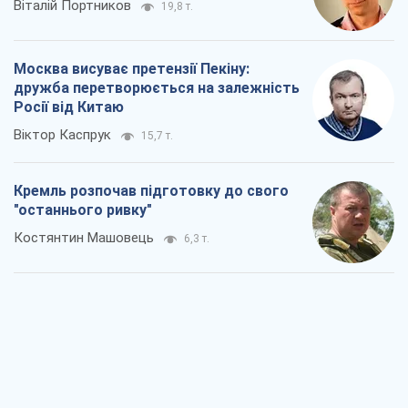
Віталій Портников
19,8 т.
Москва висуває претензії Пекіну:
дружба перетворюється на залежність
Росії від Китаю
Віктор Каспрук
15,7 т.
Кремль розпочав підготовку до свого
"останнього ривку"
Костянтин Машовець
6,3 т.