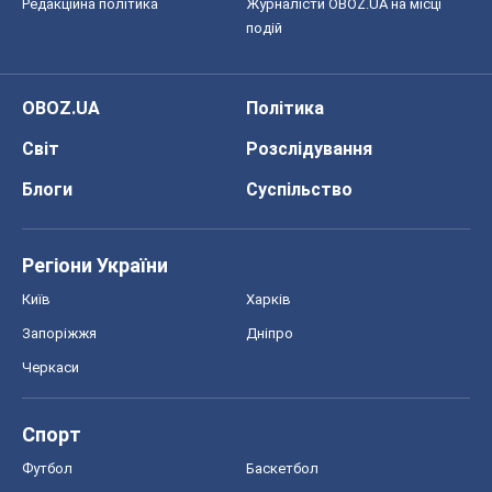
Редакційна політика
Журналісти OBOZ.UA на місці
подій
OBOZ.UA
Політика
Світ
Розслідування
Блоги
Суспільство
Регіони України
Київ
Харків
Запоріжжя
Дніпро
Черкаси
Спорт
Футбол
Баскетбол