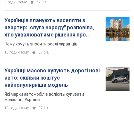
9 годин тому
62,0 т.
Українців планують виселяти з
квартир: "слуга народу" розповіла,
хто ухвалюватиме рішення про
знесення будинків
Чому хочуть зносити оселі українців
10 годин тому
57,6 т.
Українці масово купують дорогі нові
авто: скільки коштує
найпопулярніша модель
Які марки автомобілів воліють купувати
мешканці України
10 годин тому
37,1 т.