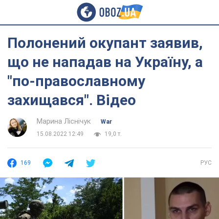
Полонений окупант заявив,
що не нападав на Україну, а
"по-православному
захищався". Відео
Марина Ліснічук
War
15.08.2022 12:49
19,0 т.
169
РУС