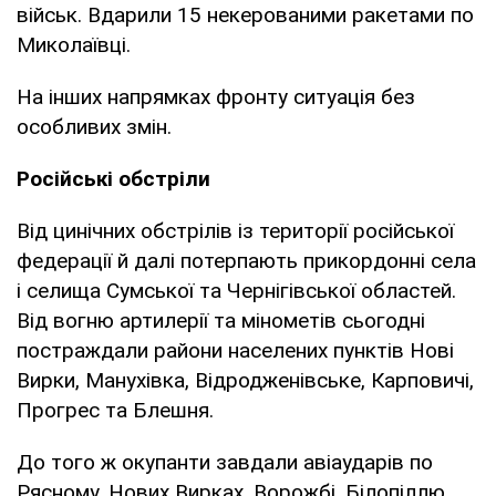
військ. Вдарили 15 некерованими ракетами по
Миколаївці.
На інших напрямках фронту ситуація без
особливих змін.
Російські обстріли
Від цинічних обстрілів із території російської
федерації й далі потерпають прикордонні села
і селища Сумської та Чернігівської областей.
Від вогню артилерії та мінометів сьогодні
постраждали райони населених пунктів Нові
Вирки, Манухівка, Відродженівське, Карповичі,
Прогрес та Блешня.
До того ж окупанти завдали авіаударів по
Рясному, Нових Вирках, Ворожбі, Білопіллю,