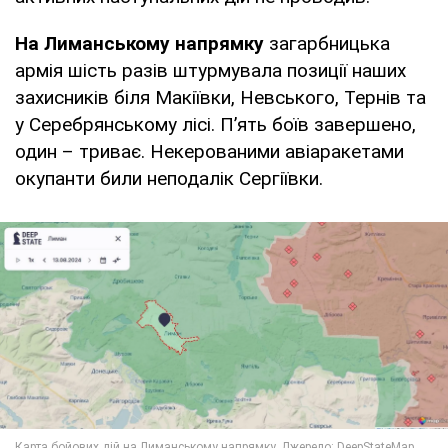
На Лиманському напрямку
загарбницька
армія шість разів штурмувала позиції наших
захисників біля Макіївки, Невського, Тернів та
у Серебрянському лісі. П’ять боїв завершено,
один – триває. Некерованими авіаракетами
окупанти били неподалік Сергіївки.