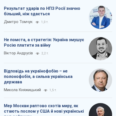
Результат ударів по НПЗ Росії значно
більший, ніж здається
Дмитро Томчук
1,0 т.
Не помста, а стратегія: Україна змушує
Росію платити за війну
Віктор Андрусів
2,2 т.
Відповідь на українофобію – не
полонофобія, а сильна українська
держава
Микола Княжицький
1,5 т.
Мер Москви раптово схотів миру, як
стають послом у США й нові українські