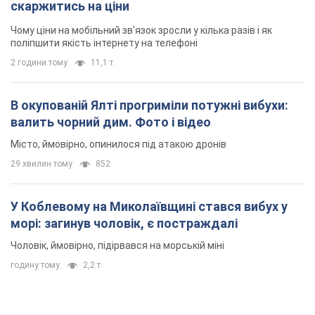
скаржитись на ціни
Чому ціни на мобільний зв'язок зросли у кілька разів і як
поліпшити якість інтернету на телефоні
2 години тому
11,1 т.
В окупованій Ялті прогриміли потужні вибухи:
валить чорний дим. Фото і відео
Місто, ймовірно, опинилося під атакою дронів
29 хвилин тому
852
У Коблевому на Миколаївщині стався вибух у
морі: загинув чоловік, є постраждалі
Чоловік, ймовірно, підірвався на морській міні
годину тому
2,2 т.