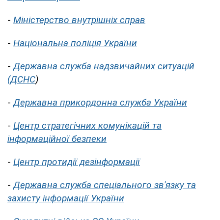
-
Міністерство внутрішніх справ
-
Національна поліція України
-
Державна служба надзвичайних ситуацій
(ДСНС
)
-
Державна прикордонна служба України
-
Центр стратегічних комунікацій та
інформаційної безпеки
-
Центр протидії дезінформації
-
Державна служба спеціального зв'язку та
захисту інформації України