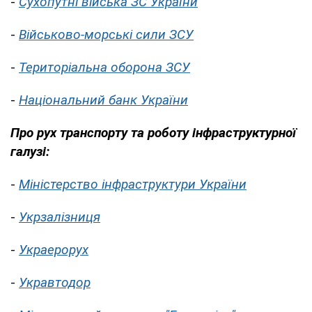
-
Сухопутні війська ЗС України
-
Військово-морські сили ЗСУ
-
Територіальна оборона ЗСУ
-
Національний банк України
Про рух транспорту та роботу інфраструктурної
галузі:
-
Міністерство інфраструктури України
-
Укрзалізниця
-
Украерорух
-
Укравтодор