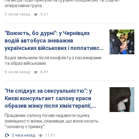
"Не слідкує за сексуальністю": у
Києві консультант салону краси
образив жінку після хімієтерапії,
розгорівся скандал. Фото
Працівник салону почав надавати оцінку
зовнішності жінки, сказавши, що вона носить
"чоловічу стрижку"
2 часа назад
11,0 т.