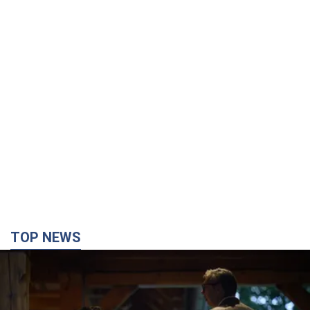
TOP NEWS
Зеленський вперше прибув до Сербії:
планується зустріч із Вучичем і не лише. Відео
Це перший візит глави держави до Бєлграда
час назад
66,7 т.