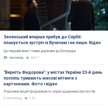
"Верніть Федорова": у містах України 23-й день
поспіль тривають масові мітинги з
картонками. Фото і відео
Учасники акцій продовжують серію щоденних протестів
2 часа назад
1,9 т.
Сенат США схвалив законопроєкт Грема про
санкції проти Росії: що далі
Документ передбачає нові економічні обмеження
час назад
4,2 т.