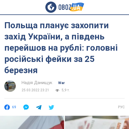
Польща планує захопити
захід України, а південь
перейшов на рублі: головні
російські фейки за 25
березня
Надія Данищук
War
25.03.2022 23:21
5,9 т.
69
РУС