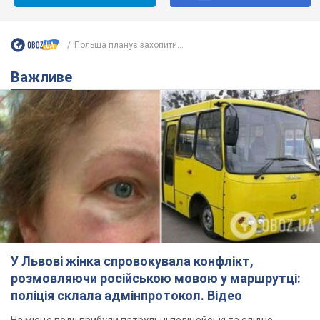
У Львові жінка спровокувала конфлікт,
розмовляючи російською мовою у маршрутці:
поліція склала адмінпротокол. Відео
На місце події прибули патрульні поліцейські та слідчо-
оперативна група
5 часов назад
9,3 т.
"Воюють, бо дурні": у Чернівцях
водій автобуса зневажив
українських військових і поплатився.
Відео
Водія звільнили після конфлікту з пасажирами
та образ військових
8 часов назад
8,4 т.